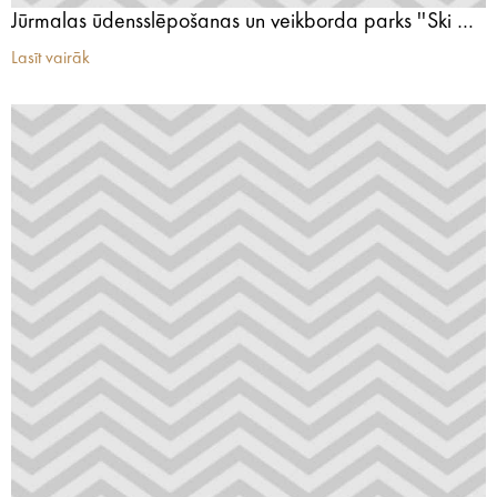
Jūrmalas ūdensslēpošanas un veikborda parks ''Ski Wake Jurmala''
Lasīt vairāk