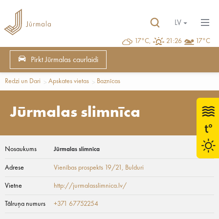
LV
17°C,
21:26
17°C
Pirkt Jūrmalas caurlaidi
Redzi un Dari
Apskates vietas
Baznīcas
Jūrmalas slimnīca
Nosaukums
Jūrmalas slimnīca
Adrese
Vienības prospekts 19/21
, Bulduri
Vietne
http://jurmalasslimnica.lv/
Tālruņa numurs
+371 67752254