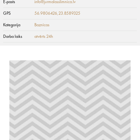
E-pasts
info@jurmalasslimnica.lv
GPS
56.9806426,23.8589325
Kategorija
Baznīcas
Darba laiks
atvērts 24h