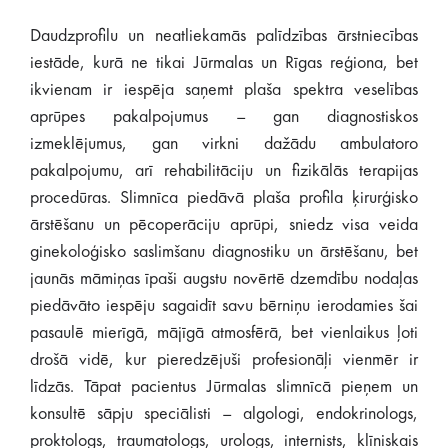
Daudzprofilu un neatliekamās palīdzības ārstniecības
iestāde, kurā ne tikai Jūrmalas un Rīgas reģiona, bet
ikvienam ir iespēja saņemt plaša spektra veselības
aprūpes pakalpojumus – gan diagnostiskos
izmeklējumus, gan virkni dažādu ambulatoro
pakalpojumu, arī rehabilitāciju un fizikālās terapijas
procedūras. Slimnīca piedāvā plaša profila ķirurģisko
ārstēšanu un pēcoperāciju aprūpi, sniedz visa veida
ginekoloģisko saslimšanu diagnostiku un ārstēšanu, bet
jaunās māmiņas īpaši augstu novērtē dzemdību nodaļas
piedāvāto iespēju sagaidīt savu bērniņu ierodamies šai
pasaulē mierīgā, mājīgā atmosfērā, bet vienlaikus ļoti
drošā vidē, kur pieredzējuši profesionāļi vienmēr ir
līdzās. Tāpat pacientus Jūrmalas slimnīcā pieņem un
konsultē sāpju speciālisti – algologi, endokrinologs,
proktologs, traumatologs, urologs, internists, klīniskais