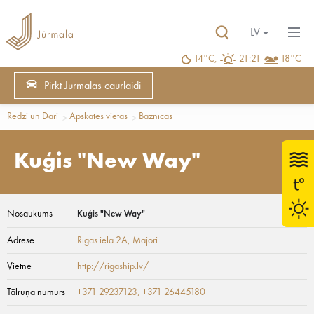
LV
14°C,
21:21
18°C
Pirkt Jūrmalas caurlaidi
Redzi un Dari
Apskates vietas
Baznīcas
Kuģis "New Way"
Nosaukums
Kuģis "New Way"
Adrese
Rīgas iela 2A
, Majori
Vietne
http://rigaship.lv/
Tālruņa numurs
+371 29237123, +371 26445180