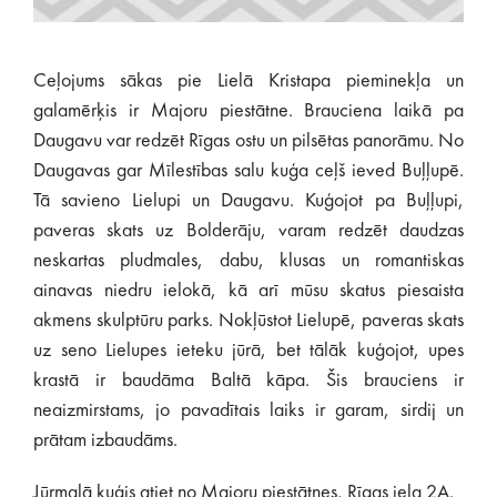
Ceļojums sākas pie Lielā Kristapa pieminekļa un
galamērķis ir Majoru piestātne. Brauciena laikā pa
Daugavu var redzēt Rīgas ostu un pilsētas panorāmu. No
Daugavas gar Mīlestības salu kuģa ceļš ieved Buļļupē.
Tā savieno Lielupi un Daugavu. Kuģojot pa Buļļupi,
paveras skats uz Bolderāju, varam redzēt daudzas
neskartas pludmales, dabu, klusas un romantiskas
ainavas niedru ielokā, kā arī mūsu skatus piesaista
akmens skulptūru parks. Nokļūstot Lielupē, paveras skats
uz seno Lielupes ieteku jūrā, bet tālāk kuģojot, upes
krastā ir baudāma Baltā kāpa. Šis brauciens ir
neaizmirstams, jo pavadītais laiks ir garam, sirdij un
prātam izbaudāms.
Jūrmalā kuģis atiet no Majoru piestātnes, Rīgas iela 2A.