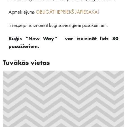
Apmeklējums
OBLIGĀTI IEPRIEKŠ JĀPIESAKA
!
Ir iespējams iznomāt kuģi saviesīgiem pasākumiem.
Kuģis “New Way” var izvizināt līdz 80
pasažieriem.
Tuvākās vietas