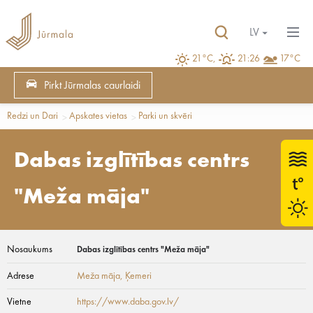
LV
21°C,
21:26
17°C
Pirkt Jūrmalas caurlaidi
Redzi un Dari
Apskates vietas
Parki un skvēri
Dabas izglītības centrs
"Meža māja"
Nosaukums
Dabas izglītības centrs "Meža māja"
Adrese
Meža māja
, Ķemeri
Vietne
https://www.daba.gov.lv/