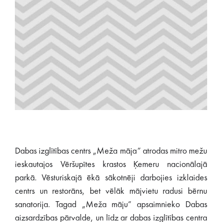
Dabas izglītības centrs „Meža māja” atrodas mitro mežu
ieskautajos Vēršupītes krastos Ķemeru nacionālajā
parkā. Vēsturiskajā ēkā sākotnēji darbojies izklaides
centrs un restorāns, bet vēlāk mājvietu radusi bērnu
sanatorija. Tagad „Meža māju” apsaimnieko Dabas
aizsardzības pārvalde, un līdz ar dabas izglītības centra