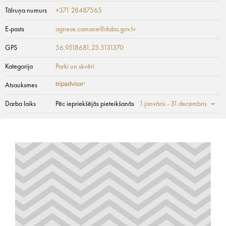
Tālruņa numurs
+371 28487565
E-pasts
agnese.camane@daba.gov.lv
GPS
56.9518681,23.5131370
Kategorija
Parki un skvēri
Atsauksmes
Darba laiks
Pēc iepriekšējās pieteikšanās
1.janvāris - 31.decembris