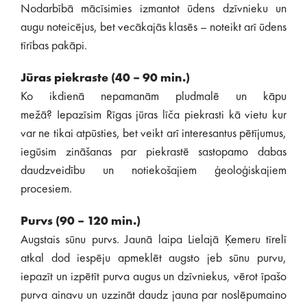
Nodarbībā mācīsimies izmantot ūdens dzīvnieku un
augu noteicējus, bet vecākajās klasēs – noteikt arī ūdens
tīrības pakāpi.
Jūras piekraste (40 – 90 min.)
Ko ikdienā nepamanām pludmalē un kāpu
mežā? Iepazīsim Rīgas jūras līča piekrasti kā vietu kur
var ne tikai atpūsties, bet veikt arī interesantus pētījumus,
iegūsim zināšanas par piekrastē sastopamo dabas
daudzveidību un notiekošajiem ģeoloģiskajiem
procesiem.
Purvs (90 – 120 min.)
Augstais sūnu purvs. Jaunā laipa Lielajā Ķemeru tīrelī
atkal dod iespēju apmeklēt augsto jeb sūnu purvu,
iepazīt un izpētīt purva augus un dzīvniekus, vērot īpašo
purva ainavu un uzzināt daudz jauna par noslēpumaino