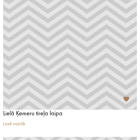
Lielā Ķemeru tīreļa laipa
Lasīt vairāk