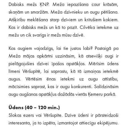
Dabisks mežs ĶNP. Meža iepazīšana caur krāsām,
skaņām un smaržām. Meža dzīvnieku un augu pētīšana.
Atšķirību meklēšana starp dzīviem un kritušiem kokiem.
Kas ir dabisks mežs un kā to pazīt. Cilvēka ietekme uz
mežu un cik svarīgs ir mežs mūsu dzīvē.
Kas augiem vajadzīgs, lai tie justos labi? Pastaigā pa
Meža mājas apkārtni uzzināsim, kā atsevišķi augi ir
pielāgojušies dzīvei īpašos apstākļos. Mērīsim ūdens
līmeni Vēršupītē, lai saprastu, kā tā izmaiņas ietekmē
augus. Vērtēsim ēnas ietekmi uz augu attīstību,
mācīsimies saprast, kas ir augu konkurenti. Salīdzināsim
augu augšanas apstākļus dažādās vietās Ķemeru parkā.
Ūdens (40 – 120 min.)
Slokas ezers vai Vēršupīte. Dzīve ūdenī ir pārsteidzoši
interesanta, ja to izpēta, izmantojot attiecīgu ekipējumu.