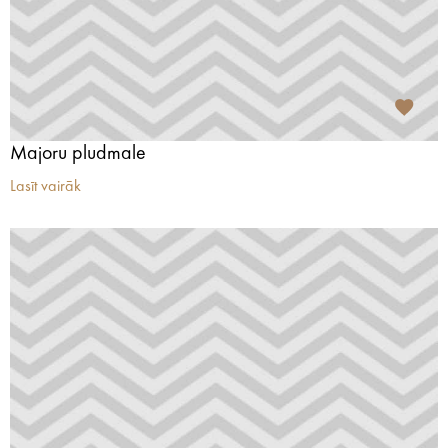
Majoru pludmale
Lasīt vairāk