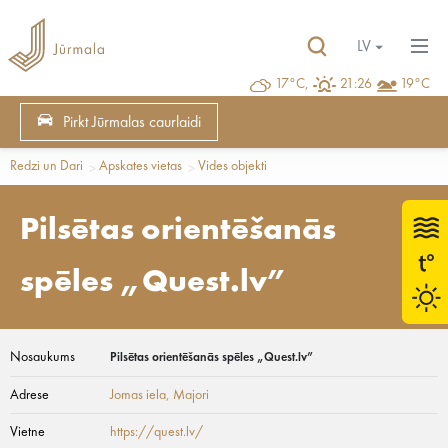
LV
17°C,
21:26
19°C
Pirkt Jūrmalas caurlaidi
Redzi un Dari
Apskates vietas
Vides objekti
Pilsētas orientēšanās
spēles „Quest.lv”
Nosaukums
Pilsētas orientēšanās spēles „Quest.lv”
Adrese
Jomas iela
, Majori
Vietne
https://quest.lv/