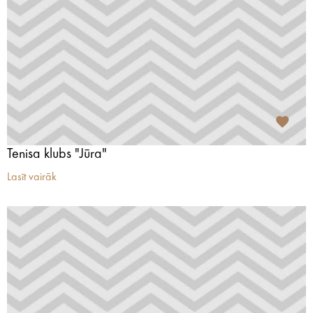
Tenisa klubs "Jūra"
Lasīt vairāk