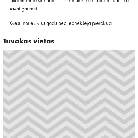
mīklām un ekstrēmam — pie mums katrs atradīs kaut ko
savai gaumei.
Kvesti notiek visu gadu pēc iepriekšēja pieraksta.
Tuvākās vietas