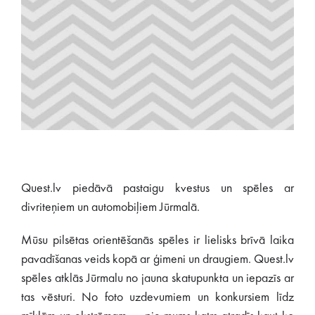
Quest.lv piedāvā pastaigu kvestus un spēles ar
divriteņiem un automobiļiem Jūrmalā.
Mūsu pilsētas orientēšanās spēles ir lielisks brīvā laika
pavadīšanas veids kopā ar ģimeni un draugiem. Quest.lv
spēles atklās Jūrmalu no jauna skatupunkta un iepazīs ar
tas vēsturi. No foto uzdevumiem un konkursiem līdz