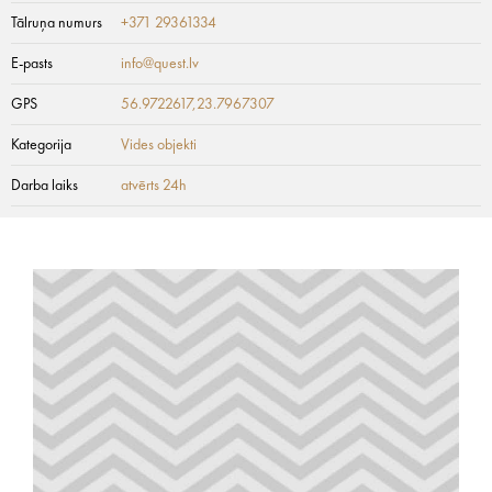
Tālruņa numurs
+371 29361334
E-pasts
info@quest.lv
GPS
56.9722617,23.7967307
Kategorija
Vides objekti
Darba laiks
atvērts 24h