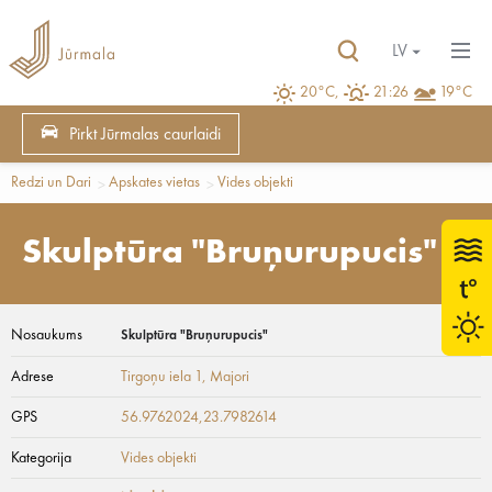
LV
20°C,
21:26
19°C
Pirkt Jūrmalas caurlaidi
Redzi un Dari
Apskates vietas
Vides objekti
Skulptūra "Bruņurupucis"
Nosaukums
Skulptūra "Bruņurupucis"
Adrese
Tirgoņu iela 1
, Majori
GPS
56.9762024,23.7982614
Kategorija
Vides objekti