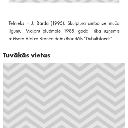
Tēlnieks – J. Bārda (1995). Skulptūra simbolizē mūža
ilgumu. Majoru pludmalē 1985. gadā tika uzņemts
režisora Aloiza Brenča detek­tīv­seriāls “Dubultslazds” .
Tuvākās vietas