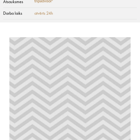
Atsauksmes
Darba laiks
atvērts 24h