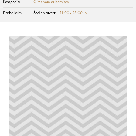
Kategorija
Ģimenēm ar bērniem
Darba laiks
Šodien atvērts
11:00 - 23:00