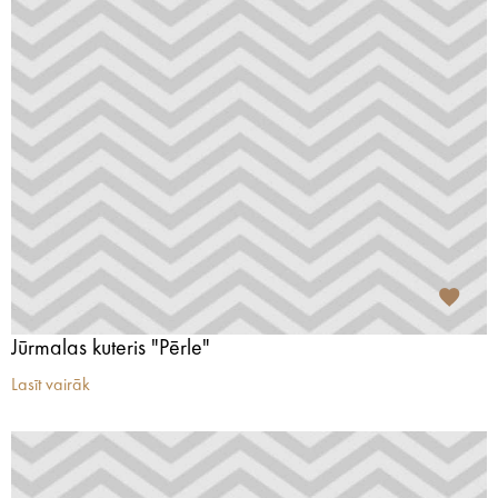
Jūrmalas kuteris "Pērle"
Lasīt vairāk