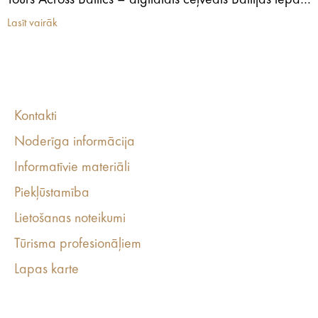
Tours Across Baltics – digitālais ceļvedis Baltijas iepazīšanai
Lasīt vairāk
Kontakti
Noderīga informācija
Informatīvie materiāli
Piekļūstamība
Lietošanas noteikumi
Tūrisma profesionāļiem
Lapas karte