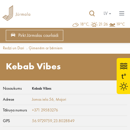
LV
18°C,
21:26
19°C
Pirkt Jūrmalas caurlaidi
Redzi un Dari
Ģimenēm ar bērniem
Kebab Vibes
Nosaukums
Kebab Vibes
Adrese
Jomas iela 56
, Majori
Tālruņa numurs
+371 29583276
GPS
56.9729759,23.8028849