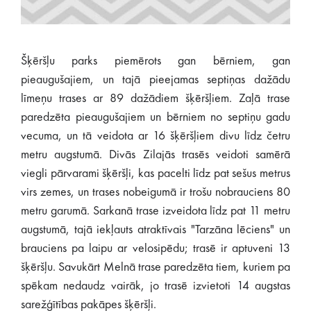
Šķēršļu parks piemērots gan bērniem, gan
pieaugušajiem, un tajā pieejamas septiņas dažādu
līmeņu trases ar 89 dažādiem šķēršļiem. Zaļā trase
paredzēta pieaugušajiem un bērniem no septiņu gadu
vecuma, un tā veidota ar 16 šķēršļiem divu līdz četru
metru augstumā. Divās Zilajās trasēs veidoti samērā
viegli pārvarami šķēršļi, kas pacelti līdz pat sešus metrus
virs zemes, un trases nobeigumā ir trošu nobrauciens 80
metru garumā. Sarkanā trase izveidota līdz pat 11 metru
augstumā, tajā iekļauts atraktīvais "Tarzāna lēciens" un
brauciens pa laipu ar velosipēdu; trasē ir aptuveni 13
šķēršļu. Savukārt Melnā trase paredzēta tiem, kuriem pa
spēkam nedaudz vairāk, jo trasē izvietoti 14 augstas
sarežģītības pakāpes šķēršļi.