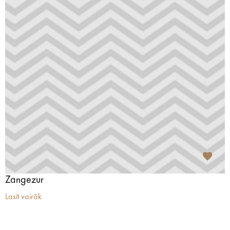
Zangezur
Lasīt vairāk