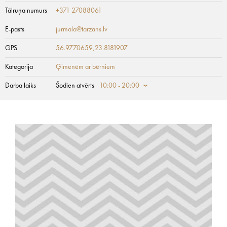
Tālruņa numurs
+371 27088061
E-pasts
jurmala@tarzans.lv
GPS
56.9770659,23.8181907
Kategorija
Ģimenēm ar bērniem
Darba laiks
Šodien atvērts
10:00 - 20:00