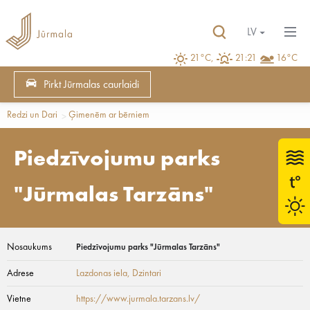
LV
21°C,
21:21
16°C
Pirkt Jūrmalas caurlaidi
Redzi un Dari
Ģimenēm ar bērniem
Piedzīvojumu parks
"Jūrmalas Tarzāns"
Nosaukums
Piedzīvojumu parks "Jūrmalas Tarzāns"
Adrese
Lazdonas iela
, Dzintari
Vietne
https://www.jurmala.tarzans.lv/