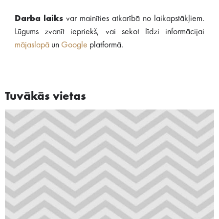
Darba laiks
var mainīties atkarībā no laikapstākļiem.
Lūgums zvanīt iepriekš, vai sekot līdzi informācijai
mājaslapā
un
Google
platformā.
Tuvākās vietas