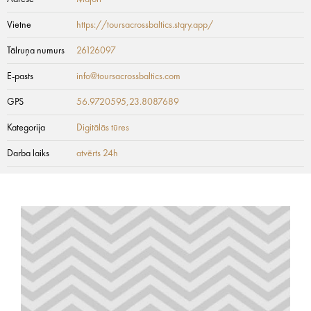
Vietne
https://toursacrossbaltics.stqry.app/
Tālruņa numurs
26126097
E-pasts
info@toursacrossbaltics.com
GPS
56.9720595,23.8087689
Kategorija
Digitālās tūres
Darba laiks
atvērts 24h