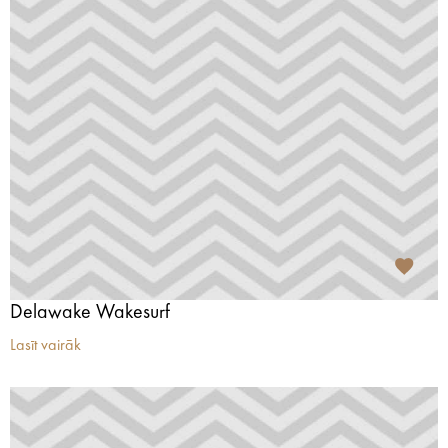
Delawake Wakesurf
Lasīt vairāk