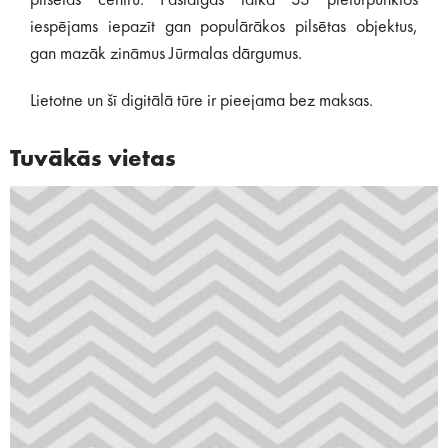
pilsētas centru. Pastaigas laikā 33 pieturpunktos
iespējams iepazīt gan populārākos pilsētas objektus,
gan mazāk zināmus Jūrmalas dārgumus.
Lietotne un šī digitālā tūre ir pieejama bez maksas.
Tuvākās vietas