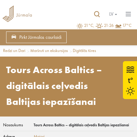
LV
21°C,
21:26
17°C
Pirkt Jūrmalas caurlaidi
Redzi un Dari
Maršruti un ekskursijas
Digitālās tūres
Tours Across Baltics –
digitālais ceļvedis
Baltijas iepazīšanai
Nosaukums
Tours Across Baltics – digitālais ceļvedis Baltijas iepazīšanai
Adrese
Majori