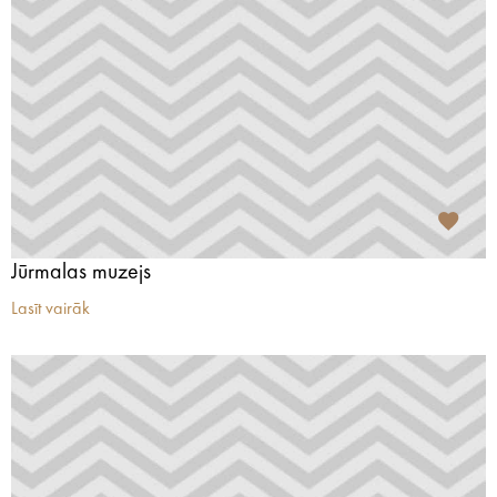
Jūrmalas muzejs
Lasīt vairāk