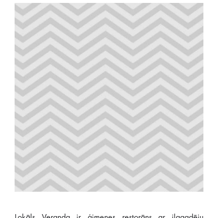
Lokāls Veranda ir ģimenes restorāns ar ilggadēju