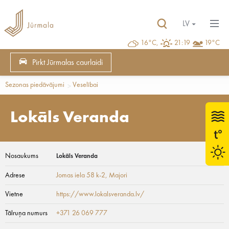
LV
16°C,
21:19
19°C
Pirkt Jūrmalas caurlaidi
Sezonas piedāvājumi
Veselībai
Lokāls Veranda
Nosaukums
Lokāls Veranda
Adrese
Jomas iela 58 k-2
, Majori
Vietne
https://www.lokalsveranda.lv/
Tālruņa numurs
+371 26 069 777