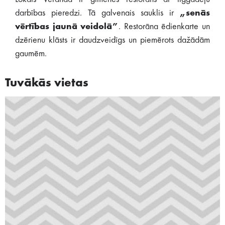
darbības pieredzi. Tā galvenais sauklis ir
„senās
vērtības jaunā veidolā”
. Restorāna ēdienkarte un
dzērienu klāsts ir daudzveidīgs un piemērots dažādām
gaumēm.
Tuvākās vietas