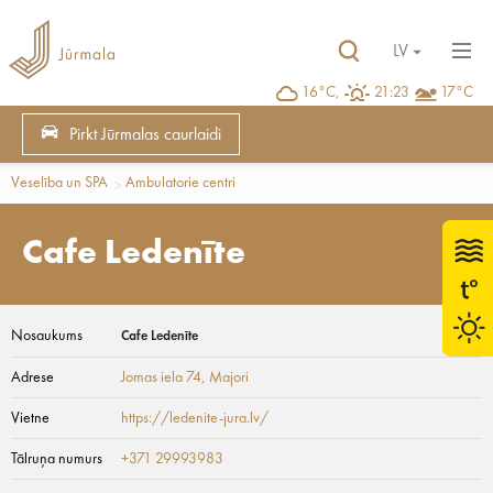
LV
16°C,
21:23
17°C
Pirkt Jūrmalas caurlaidi
Veselība un SPA
Ambulatorie centri
Cafe Ledenīte
Nosaukums
Cafe Ledenīte
Adrese
Jomas iela 74
, Majori
Vietne
https://ledenite-jura.lv/
Tālruņa numurs
+371 29993983