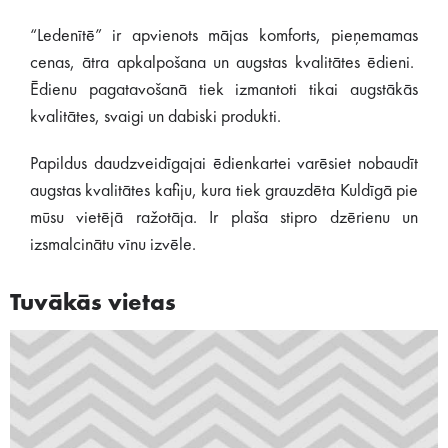
“Ledenītē” ir apvienots mājas komforts, pieņemamas
cenas, ātra apkalpošana un augstas kvalitātes ēdieni.
Ēdienu pagatavošanā tiek izmantoti tikai augstākās
kvalitātes, svaigi un dabiski produkti.
Papildus daudzveidīgajai ēdienkartei varēsiet nobaudīt
augstas kvalitātes kafiju, kura tiek grauzdēta Kuldīgā pie
mūsu vietējā ražotāja. Ir plaša stipro dzērienu un
izsmalcinātu vīnu izvēle.
Tuvākās vietas