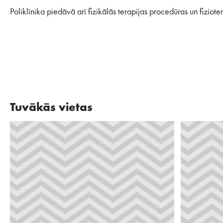
Poliklīnika piedāvā arī fizikālās terapijas procedūras un fiziot
Tuvākās vietas