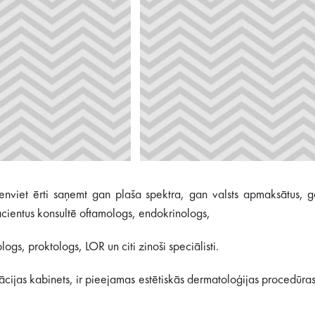
 vienviet ērti saņemt gan plaša spektra, gan valsts apmaksātus
cientus konsultē oftamologs, endokrinologs,
gs, proktologs, LOR un citi zinoši speciālisti.
inācijas kabinets, ir pieejamas estētiskās dermatoloģijas procedūra