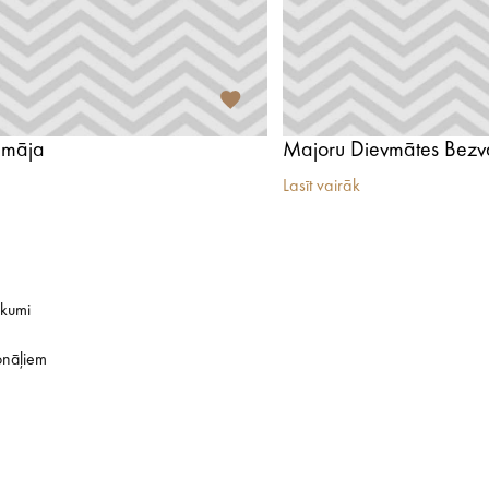
 māja
Lasīt vairāk
ikumi
onāļiem