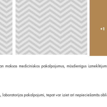
+1
, gan maksas medicīniskos pakalpojumus, mūsdienīgus izmeklējum
s, laboratorijas pakalpojumi, tepat var iziet arī nepieciešamās obl