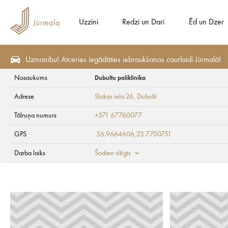
Uzzini
Redzi un Dari
Ēd un Dzer
Uzmanību! Atceries iegādāties iebraukšanas caurlaidi Jūrmalā!
Nosaukums
Dubultu poliklīnika
Veselība un SPA
Ambulatorie centri
Adrese
Slokas iela 26
, Dubulti
Dubultu poliklīnika
Tālruņa numurs
+371 67760077
GPS
56.9664606,23.7700751
Darba laiks
Šodien slēgts