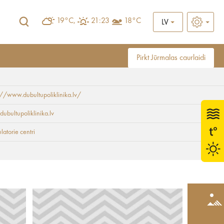
19°C,
21:23
18°C
LV
Pirkt Jūrmalas caurlaidi
://www.dubultupoliklinika.lv/
dubultupoliklinika.lv
atorie centri