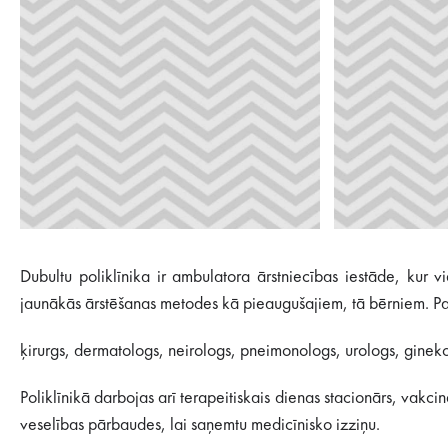
Dubultu poliklīnika ir ambulatora ārstniecības iestāde, kur
jaunākās ārstēšanas metodes kā pieaugušajiem, tā bērniem. Pa
ķirurgs, dermatologs, neirologs, pneimonologs, urologs, ginekolo
Poliklīnikā darbojas arī terapeitiskais dienas stacionārs, vakc
veselības pārbaudes, lai saņemtu medicīnisko izziņu.