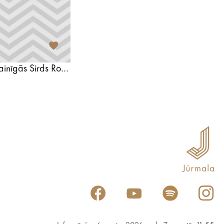
Majoru Dievmātes Bezvainīgās Sirds Romas katoļu baznīca