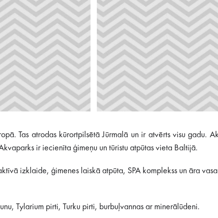
opā. Tas atrodas kūrortpilsētā Jūrmalā un ir atvērts visu gadu. 
Akvaparks ir iecienīta ģimeņu un tūristu atpūtas vieta Baltijā.
ņu aktīvā izklaide, ģimenes laiskā atpūta, SPA komplekss un āra va
nu, Tylarium pirti, Turku pirti, burbuļvannas ar minerālūdeni.