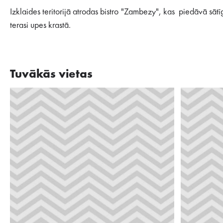
Izklaides teritorijā atrodas bistro "Zambezy", kas piedāvā sāt
terasi upes krastā.
Tuvākās vietas