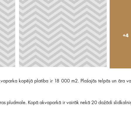
+4
Akvaparka kopējā platība ir 18 000 m2. Plašajās telpās un āra v
saras pludmale. Kopā akvaparkā ir vairāk nekā 20 dažādi slidkalni