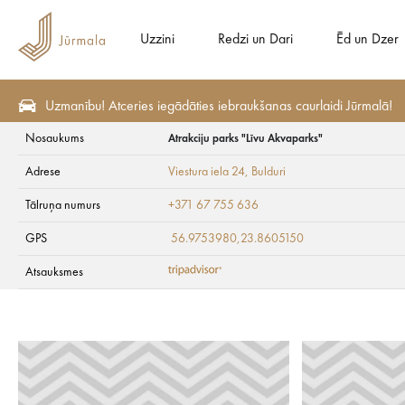
Uzzini
Redzi un Dari
Ēd un Dzer
Uzmanību! Atceries iegādāties iebraukšanas caurlaidi Jūrmalā!
Nosaukums
Atrakciju parks "Līvu Akvaparks"
Veselība un SPA
Baseini un pirtis
Adrese
Viestura iela 24
, Bulduri
Atrakciju parks "L
Tālruņa numurs
+371 67 755 636
GPS
56.9753980,23.8605150
Atsauksmes