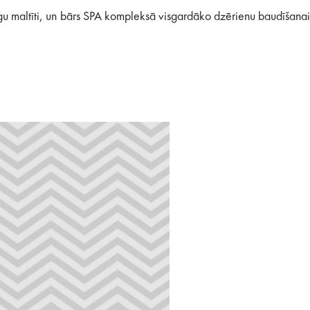
īgu maltīti, un bārs SPA kompleksā visgardāko dzērienu baudīšanai