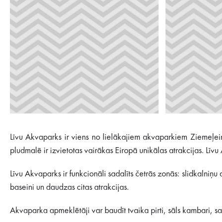
Līvu Akvaparks ir viens no lielākajiem akvaparkiem Ziemeļeir
pludmalē ir izvietotas vairākas Eiropā unikālas atrakcijas. Līvu 
Līvu Akvaparks ir funkcionāli sadalīts četrās zonās: slidkalni
baseini un daudzas citas atrakcijas.
Akvaparka apmeklētāji var baudīt tvaika pirti, sāls kambari, sau