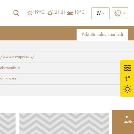
19°C,
21:21
18°C
LV
Pirkt Jūrmalas caurlaidi
://www.akvaparks.lv/
akvaparks.lv
i un pirtis