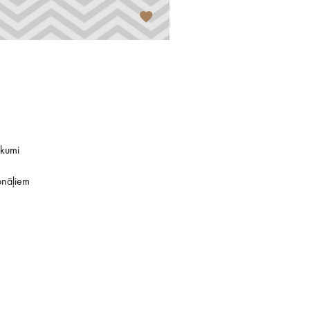
ikumi
onāļiem