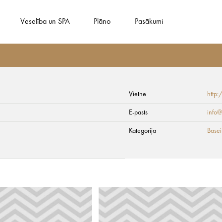
Veselība un SPA
Plāno
Pasākumi
Vietne
http
īvu Akvaparks"
E-pasts
info@
Kategorija
Basein