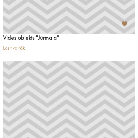
Vides objekts "Jūrmala"
Lasīt vairāk