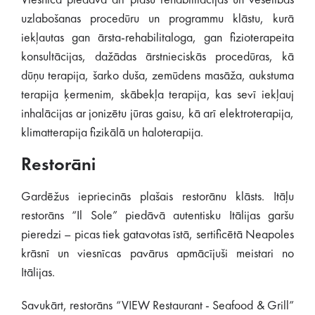
Viesnīca piedāvā arī plašu rehabilitācijas un veselības
uzlabošanas procedūru un programmu klāstu, kurā
iekļautas gan ārsta-rehabilitaloga, gan fizioterapeita
konsultācijas, dažādas ārstnieciskās procedūras, kā
dūņu terapija, šarko duša, zemūdens masāža, aukstuma
terapija ķermenim, skābekļa terapija, kas sevī iekļauj
inhalācijas ar jonizētu jūras gaisu, kā arī elektroterapija,
klimatterapija fizikālā un haloterapija.
Restorāni
Gardēžus iepriecinās plašais restorānu klāsts. Itāļu
restorāns “Il Sole” piedāvā autentisku Itālijas garšu
pieredzi – picas tiek gatavotas īstā, sertificētā Neapoles
krāsnī un viesnīcas pavārus apmācījuši meistari no
Itālijas.
Savukārt, restorāns “VIEW Restaurant - Seafood & Grill”