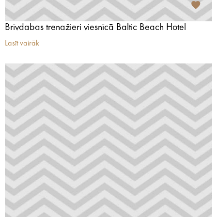
Brīvdabas trenažieri viesnīcā Baltic Beach Hotel
Lasīt vairāk