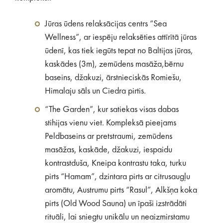
Jūras ūdens relaksācijas centrs “Sea
Wellness”, ar iespēju relaksēties attīrītā jūras
ūdenī, kas tiek iegūts tepat no Baltijas jūras,
kaskādes (3m), zemūdens masāža,bērnu
baseins, džakuzi, ārstnieciskās Romiešu,
Himalaju sāls un Ciedra pirtis.
“The Garden”, kur satiekas visas dabas
stihijas vienu viet. Kompleksā pieejams
Peldbaseins ar pretstraumi, zemūdens
masāžas, kaskāde, džakuzi, iespaidu
kontrastduša, Kneipa kontrastu taka, turku
pirts “Hamam”, dzintara pirts ar citrusaugļu
aromātu, Austrumu pirts “Rasul”, Alkšņa koka
pirts (Old Wood Sauna) un īpaši izstrādāti
rituāli, lai sniegtu unikālu un neaizmirstamu