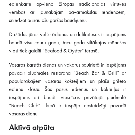
ēdienkarte apvieno Eiropas tradicionālās virtuves
vērtības ar jaunākajām pavārmākslas tendencēm,
sniedzot aizraujošu garšas baudījumu.
Dažādus jūras velšu ēdienus un delikateses ir iespējams
baudīt visu cauru gadu, taču gada siltākajos mēnešos
viesi tiek gaidīti “Seafood & Oyster” terasē.
Vasaras karstās dienas un vakarus saulrietā ir iespējams
pavadīt pludmales restorānā “Beach Bar & Grill” ar
populārākajiem vasaras kokteiļiem un plašu grilēto
ēdienu klāstu. Šos pašus ēdienus un kokteiļus ir
iespējams arī baudīt viesnīcas privātajā pludmalē
“Beach Club”, kurā ir iespēja nesteidzīgi pavadīt
vasaras dienu.
Aktīvā atpūta