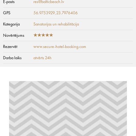
E-pasts
res@balticbeach.lv
GPS
56.9753929,23.7976406
Kategorija
Sanatorijas un rehabilitācija
Novērtējums
Rezervēt
www.secure-hotel-booking.com
Darba laiks
atvērts 24h