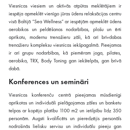
Viesnīcas viesiem un aktīvās atpūtas meklētājiem ir
iespēja apmeklēt vienīgo jūras ūdens relaksācijas centru
visā Baltijā “Sea Wellness” ar iespējām apmeklēt ūdens
aerobikas un peldēšanas nodarbības, plašu un ērti
aprīkotu, modernu trenažieru zāli, kā arī brīvdabas
trenažieru kompleksu viesnīcas iekšpagalmā. Pieejamas
ir arī grupu nodarbības, kā piemēram joga, pilates,
aerobika, TRX, Body Toning gan iekštelpās, gan brīvā
dabā.
Konferences un semināri
Viesnīcas konferenču centrā pieejamas mūsdienīgi
aprīkotas un individuāli pielāgojamas zāles un banketu
telpas ar kopējo platību 1100 m2 un ietilpību līdz 350
personām. Augsti kvalificēts un pieredzējis personāls
nodrošinās lielisku servisu un individuālu pieeju gan