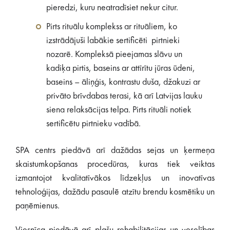
pieredzi, kuru neatradīsiet nekur citur.
Pirts rituālu komplekss ar rituāliem, ko
izstrādājuši labākie sertificēti pirtnieki
nozarē. Kompleksā pieejamas slāvu un
kadiķa pirtis, baseins ar attīrītu jūras ūdeni,
baseins – āliņģis, kontrastu duša, džakuzi ar
privāto brīvdabas terasi, kā arī Latvijas lauku
siena relaksācijas telpa. Pirts rituāli notiek
sertificētu pirtnieku vadībā.
SPA centrs piedāvā arī dažādas sejas un ķermeņa
skaistumkopšanas procedūras, kuras tiek veiktas
izmantojot kvalitatīvākos līdzekļus un inovatīvas
tehnoloģijas, dažādu pasaulē atzītu brendu kosmētiku un
paņēmienus.