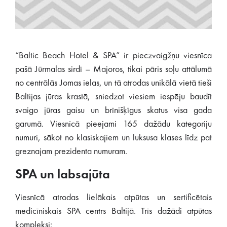
“Baltic Beach Hotel & SPA” ir pieczvaigžņu viesnīca
pašā Jūrmalas sirdī – Majoros, tikai pāris soļu attālumā
no centrālās Jomas ielas, un tā atrodas unikālā vietā tieši
Baltijas jūras krastā, sniedzot viesiem iespēju baudīt
svaigo jūras gaisu un brīnišķīgus skatus visa gada
garumā. Viesnīcā pieejami 165 dažādu kategoriju
numuri, sākot no klasiskajiem un luksusa klases līdz pat
greznajam prezidenta numuram.
SPA un labsajūta
Viesnīcā atrodas lielākais atpūtas un sertificētais
medicīniskais SPA centrs Baltijā. Trīs dažādi atpūtas
kompleksi: