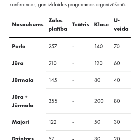
konferences, gan izklaides programmas organizēšanā.
Zāles
U-
Nosaukums
Teātris
Klase
S
platība
veida
Pērle
257
-
140
70
-
Jūra
210
-
120
60
-
Jūrmala
145
-
80
40
-
Jūra +
355
-
200
80
-
Jūrmala
Majori
122
-
50
30
-
Dzintars
57
-
30
20
-