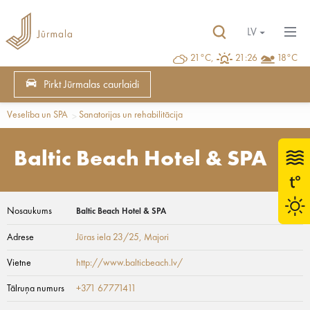
LV
21°C,
21:26
18°C
Pirkt Jūrmalas caurlaidi
Veselība un SPA
Sanatorijas un rehabilitācija
Baltic Beach Hotel & SPA
Nosaukums
Baltic Beach Hotel & SPA
Adrese
Jūras iela 23/25
, Majori
Vietne
http://www.balticbeach.lv/
Tālruņa numurs
+371 67771411