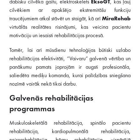
dabisku cilvēka gaitu, elektroskelets
EksoGT
, kas ļauj
cilvēkiem ar apakšējo ekstremitāšu funkciju
traucējumiem atkal stāvēt un staigāt, kā arī
MiraRehab
virtuālās realitātes risinājumi, kas veicina pacientu
motivāciju un iesaisti rehabilitācijas procesā.
Tomēr, lai arī mūsdienu tehnoloģijas būtiski uzlabo
rehabilitācijas efektivitāti, “Vaivaru” galvenā vērtība un
panākumu pamats joprojām ir augsti profesionāla,
saliedēta mediķu komanda, kurai palīdzības sniegšana
nozīmē vairāk nekā tikai darbu.
Galvenās rehabilitācijas
programmas
Muskuloskeletālā rehabilitācija, spinālo pacientu
rehabilitācija, kardiopulmonālā rehabilitācija,