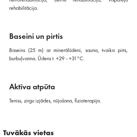
neirorehablitācija, bērnu rehabilitācija, vispārējā
rehabilitācija.
Baseini un pirtis
Baseins (25 m) ar minerālūdeni, sauna, tvaika pirts,
burbuļvanna. Ūdens t. +29 - +31°C.
Aktīva atpūta
Teniss, zirgu izjādes, nūjošana, fizioterapija.
Tuvākās vietas