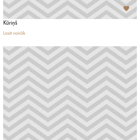
Kūriņš
Lasīt vairāk