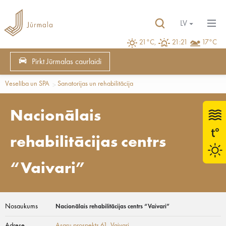
LV
21°C,
21:21
17°C
Pirkt Jūrmalas caurlaidi
Veselība un SPA
Sanatorijas un rehabilitācija
Nacionālais
rehabilitācijas centrs
“Vaivari”
Nosaukums
Nacionālais rehabilitācijas centrs “Vaivari”
Adrese
Asaru prospekts 61
, Vaivari