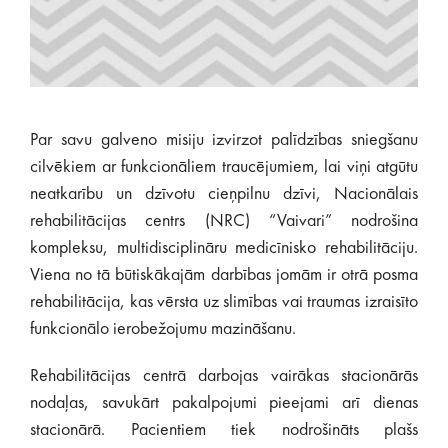
Par savu galveno misiju izvirzot palīdzības sniegšanu
cilvēkiem ar funkcionāliem traucējumiem, lai viņi atgūtu
neatkarību un dzīvotu cieņpilnu dzīvi, Nacionālais
rehabilitācijas centrs (NRC) “Vaivari” nodrošina
kompleksu, multidisciplināru medicīnisko rehabilitāciju.
Viena no tā būtiskākajām darbības jomām ir otrā posma
rehabilitācija, kas vērsta uz slimības vai traumas izraisīto
funkcionālo ierobežojumu mazināšanu.
Rehabilitācijas centrā darbojas vairākas stacionārās
nodaļas, savukārt pakalpojumi pieejami arī dienas
stacionārā. Pacientiem tiek nodrošināts plašs