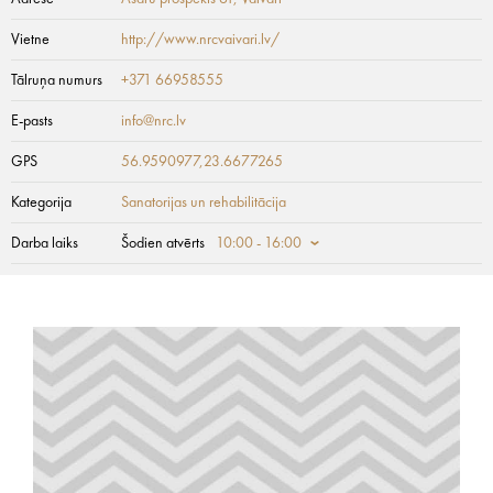
Vietne
http://www.nrcvaivari.lv/
Tālruņa numurs
+371 66958555
E-pasts
info@nrc.lv
GPS
56.9590977,23.6677265
Kategorija
Sanatorijas un rehabilitācija
Darba laiks
Šodien atvērts
10:00 - 16:00