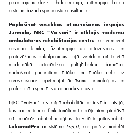
pakalpojumu klāsts – hidroterapija, reitterapija, kā arī
ārstu un dažādu speciālistu konsultācijas.
Paplašinot veselības atjaunošanas iespējas
Jūrmalā, NRC “Vaivari” ir atklājis modernu
ambulatorās rehabilitācijas centru
, kas vienuviet
apvieno klīniku, fizioterapiju un ortozēšanas un
protezēšanas pakalpojumus. Tajā izveidota arī Latvijā
modernākā ortopēdisko palīglīdzekļu darbnīca,
nodrošinot pacientiem ērtāku un ātrāku ceļu uz
atveseļošanos, apvienojot ārstēšanu, tehnoloģijas un
profesionālu speciālistu komandu vienuviet.
NRC “Vaivari” ir vienīgā rehabilitācijas iestāde Latvijā,
kas pacientiem ar funkcionāliem traucējumiem piedāvā
arī jaunākās robottehnoloģijas. To vidū ir gaitas robots
LokomatPro
ar sistēmu
FreeD
, kas palīdz modelēt