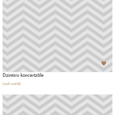
Dzintaru koncertzāle
Lasīt vairāk