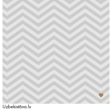
Uzbekistāna.lv