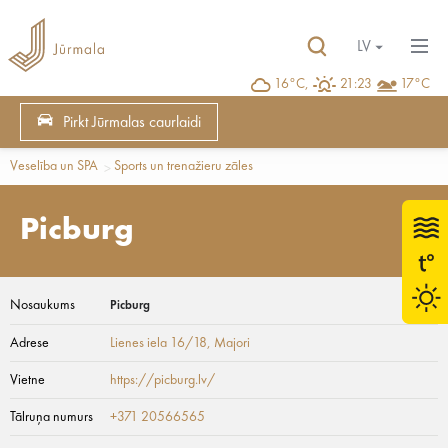
LV
16°C,
21:23
17°C
Pirkt Jūrmalas caurlaidi
Veselība un SPA
Sports un trenažieru zāles
Picburg
Nosaukums
Picburg
Adrese
Lienes iela 16/18
, Majori
Vietne
https://picburg.lv/
Tālruņa numurs
+371 20566565