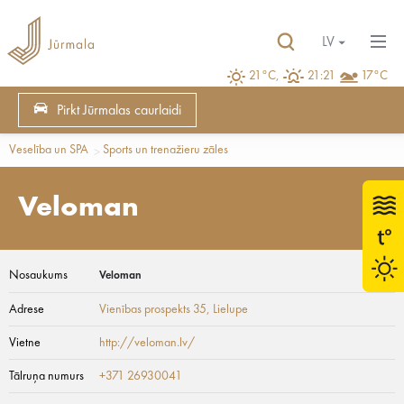
LV
21°C,
21:21
17°C
Pirkt Jūrmalas caurlaidi
Veselība un SPA
Sports un trenažieru zāles
Veloman
Nosaukums
Veloman
Adrese
Vienības prospekts 35
, Lielupe
Vietne
http://veloman.lv/
Tālruņa numurs
+371 26930041