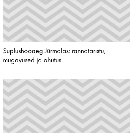
Suplushooaeg Jūrmalas: rannataristu,
mugavused ja ohutus