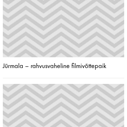
Jūrmala – rahvusvaheline filmivõttepaik