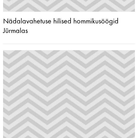
Nädalavahetuse hilised hommikusöögid
Jūrmalas