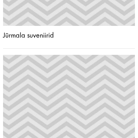
Jūrmala suveniirid