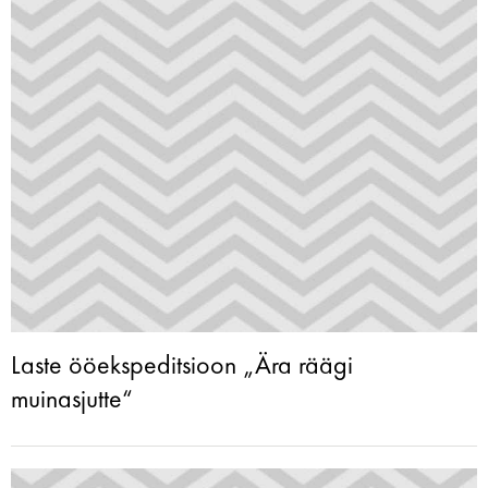
Laste ööekspeditsioon „Ära räägi
muinasjutte“