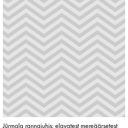
Jūrmala rannajuhis: elavatest mereäärsetest