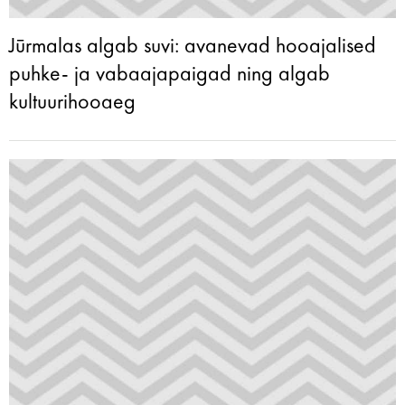
Jūrmalas algab suvi: avanevad hooajalised
puhke- ja vabaajapaigad ning algab
kultuurihooaeg