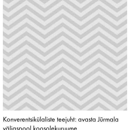
Konverentsikülaliste teejuht: avasta Jūrmala
väljaspool koosolekuruume