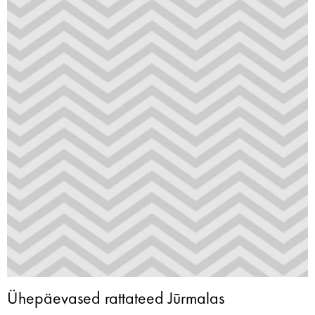
Ühepäevased rattateed Jūrmalas