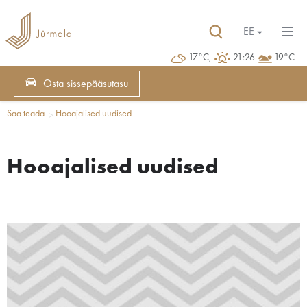
EE
17°C,
21:26
19°C
Osta sissepääsutasu
Saa teada
Hooajalised uudised
Hooajalised uudised