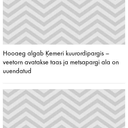
Hooaeg algab Ķemeri kuurordipargis –
veetorn avatakse taas ja metsapargi ala on
uuendatud