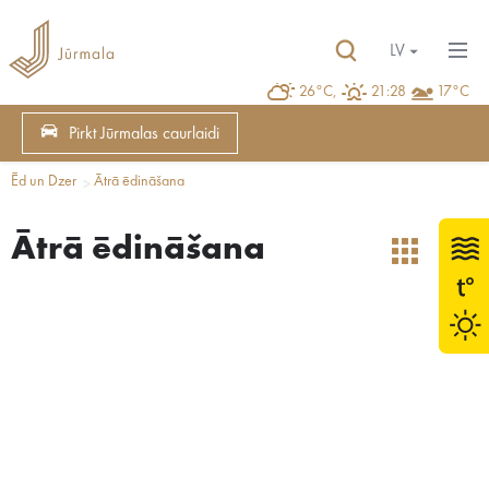
LV
26°C,
21:28
17°C
Pirkt Jūrmalas caurlaidi
Ēd un Dzer
Ātrā ēdināšana
Ātrā ēdināšana