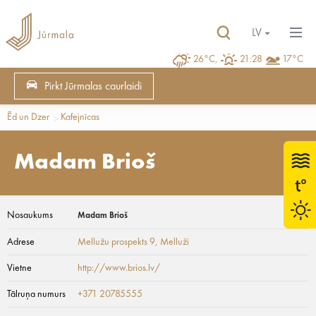
LV
26°C,
21:28
17°C
Pirkt Jūrmalas caurlaidi
Ēd un Dzer
Kafejnīcas
Madam Brioš
Nosaukums
Madam Brioš
Adrese
Mellužu prospekts 9
, Melluži
Vietne
http://www.brios.lv/
Tālruņa numurs
+371 20785555