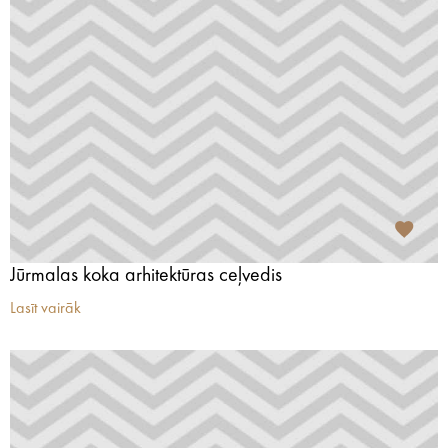
Jūrmalas koka arhitektūras ceļvedis
Lasīt vairāk