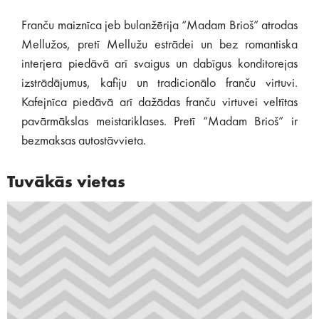
Franču maiznīca jeb bulanžērija “Madam Brioš” atrodas
Mellužos, pretī Mellužu estrādei un bez romantiska
interjera piedāvā arī svaigus un dabīgus konditorejas
izstrādājumus, kafiju un tradicionālo franču virtuvi.
Kafejnīca piedāvā arī dažādas franču virtuvei veltītas
pavārmākslas meistariklases. Pretī “Madam Brioš” ir
bezmaksas autostāvvieta.
Tuvākās vietas