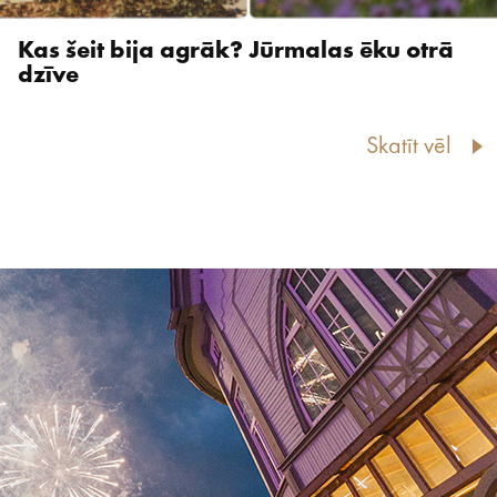
Kas šeit bija agrāk? Jūrmalas ēku otrā
dzīve
Skatīt vēl