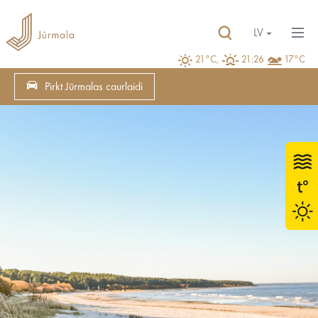
LV
21°C,
21:26
17°C
Pirkt Jūrmalas caurlaidi