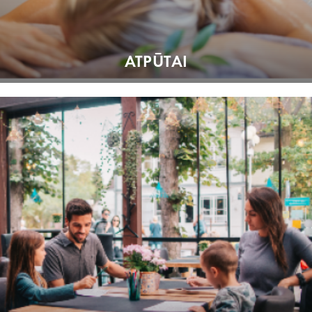
ATPŪTAI