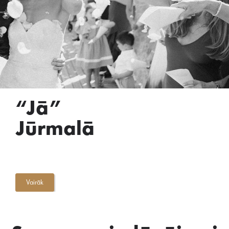
“Jā”
Jūrmalā
Vairāk