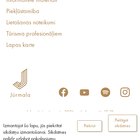
Informatīvie materiāli
Piekļūstamība
Lietošanas noteikumi
Tūrisma profesionāļiem
Lapas karte
Informācija atjaunota: 2026.gada 6.augustā, 12:18
Pielāgot
Izmantojot šo lapu, jūs piekrītat
Piekrist
sīkdatnes
sīkdatņu izmantošanai. Sīkdatnes
palīdz uzlabot pakalpojumu