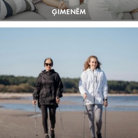
ĢIMENĒM