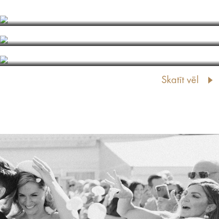
BALTIJAS STRAUME
VIDES OBJEKTS "JŪRMALA"
ĶEMERU KŪRORTA PARKS
Skatīt vēl