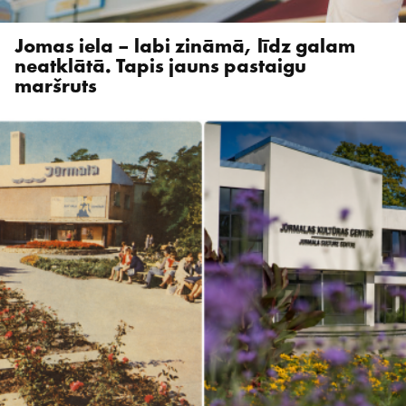
Jomas iela – labi zināmā, līdz galam
neatklātā. Tapis jauns pastaigu
maršruts