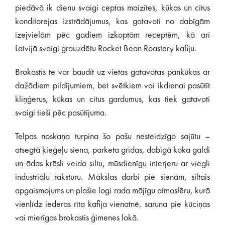
piedāvā ik dienu svaigi ceptas maizītes, kūkas un citus
konditorejas izstrādājumus, kas gatavoti no dabīgām
izejvielām pēc gadiem izkoptām receptēm, kā arī
Latvijā svaigi grauzdētu Rocket Bean Roastery kafiju.
Brokastīs te var baudīt uz vietas gatavotas pankūkas ar
dažādiem pildījumiem, bet svētkiem vai ikdienai pasūtīt
kliņģerus, kūkas un citus gardumus, kas tiek gatavoti
svaigi tieši pēc pasūtījuma.
Telpas noskaņa turpina šo pašu nesteidzīgo sajūtu –
atsegtā ķieģeļu siena, parketa grīdas, dabīgā koka galdi
un ādas krēsli veido siltu, mūsdienīgu interjeru ar viegli
industriālu raksturu. Mākslas darbi pie sienām, siltais
apgaismojums un plašie logi rada mājīgu atmosfēru, kurā
vienlīdz iederas rīta kafija vienatnē, saruna pie kūciņas
vai mierīgas brokastis ģimenes lokā.