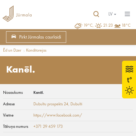
LV
19°C,
21:23
18°C
Pirkt Jūrmalas caurlaidi
Ēd un Dzer
Konditorejas
Kanēl.
Nosaukums
Kanēl.
Adrese
Dubultu prospekts 24
, Dubulti
Vietne
https://www.facebook.com/
Tālruņa numurs
+371 29 459 173