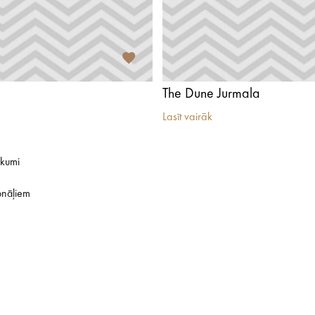
The Dune Jurmala
Lasīt vairāk
ikumi
onāļiem