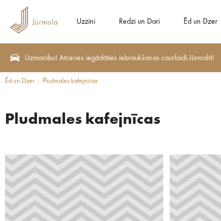
Uzzini
Redzi un Dari
Ēd un Dzer
Uzmanību! Atceries iegādāties iebraukšanas caurlaidi Jūrmalā!
Ēd un Dzer
Pludmales kafejnīcas
Pludmales kafejnīcas