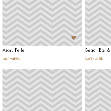
Asaru Pērle
Beach Bar & 
Lasīt vairāk
Lasīt vairāk