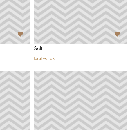
Solt
Lasīt vairāk