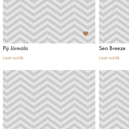
Piji Jūrmala
Sea Breeze
Lasīt vairāk
Lasīt vairāk