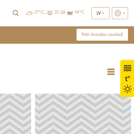
17°C,
21:26
19°C
LV
Pirkt Jūrmalas caurlaidi