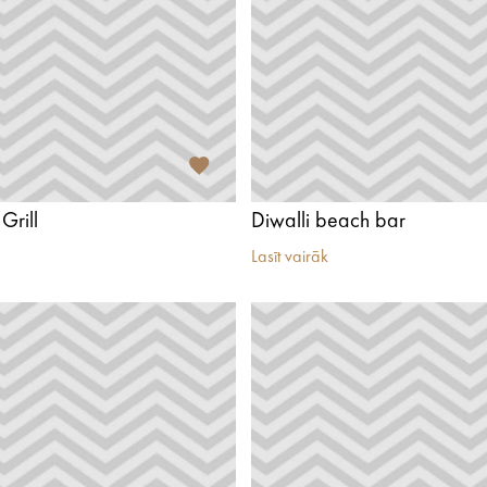
Grill
Diwalli beach bar
Lasīt vairāk