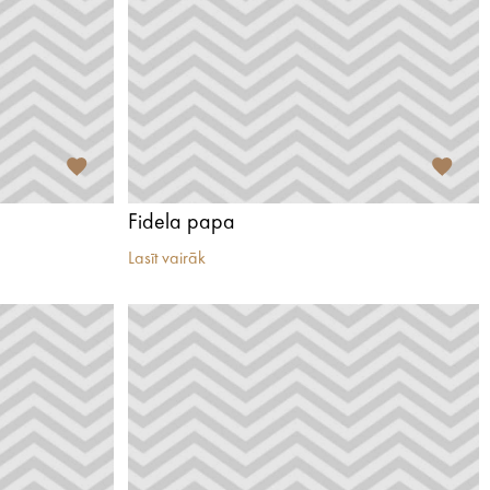
Fidela papa
Lasīt vairāk