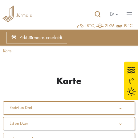
LV
18°C,
21:26
19°C
Pirkt Jūrmalas caurlaidi
Karte
Karte
Redzi un Dari
Ēd un Dzer