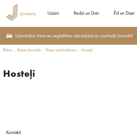
Uzzini
Redzi un Dari
Ēd un Dzer
Uzmanību! Atceries iegādāties iebraukšanas caurlaidi Jūrmalā!
Plāno
Kāzas Jūrmalā
Viesu izmitināšana
Hosteļi
Hosteļi
Kontakti