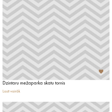
Dzintaru mežaparka skatu tornis
Lasīt vairāk