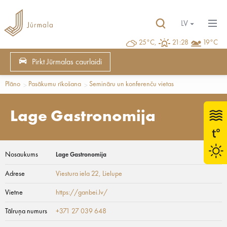
LV
25°C,
21:28
19°C
Pirkt Jūrmalas caurlaidi
Plāno
Pasākumu rīkošana
Semināru un konferenču vietas
Lage Gastronomija
Nosaukums
Lage Gastronomija
Adrese
Viestura iela 22
, Lielupe
Vietne
https://ganbei.lv/
Tālruņa numurs
+371 27 039 648