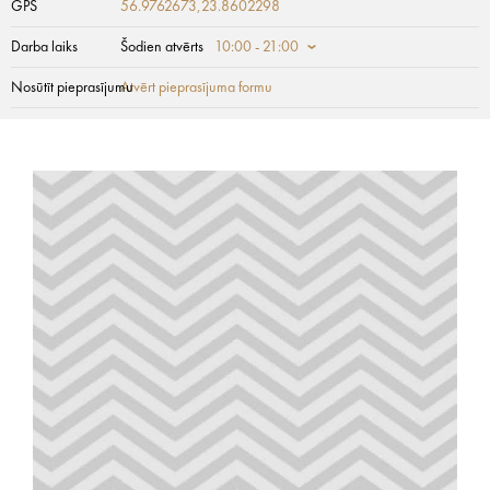
GPS
56.9762673,23.8602298
Darba laiks
Šodien atvērts
10:00 - 21:00
Nosūtīt pieprasījumu
Atvērt pieprasījuma formu