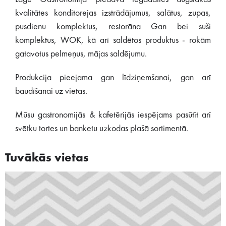
kvalitātes konditorejas izstrādājumus, salātus, zupas,
pusdienu komplektus, restorāna Gan bei suši
komplektus, WOK, kā arī saldētos produktus - rokām
gatavotus pelmeņus, mājas saldējumu.
Produkcija pieejama gan līdziņemšanai, gan arī
baudīšanai uz vietas.
Mūsu gastronomijās & kafetērijās iespējams pasūtīt arī
svētku tortes un banketu uzkodas plašā sortimentā.
Tuvākās vietas