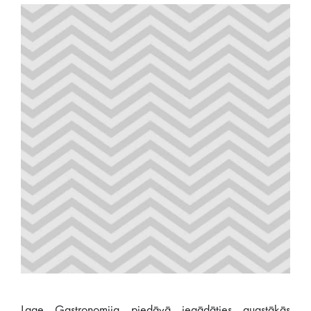
Lage Gastronomija piedāvā iegādāties augstākās