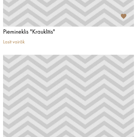
Piemineklis "Krauklītis"
Lasīt vairāk