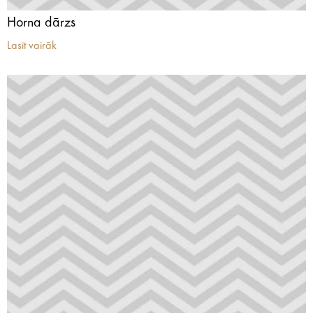
Horna dārzs
Lasīt vairāk