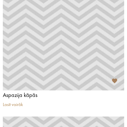
Aspazija kāpās
Lasīt vairāk