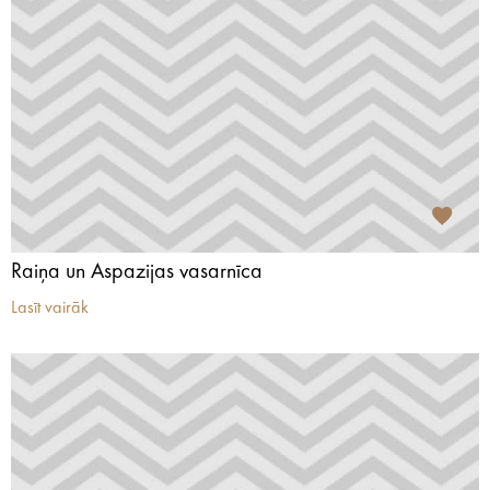
Raiņa un Aspazijas vasarnīca
Lasīt vairāk