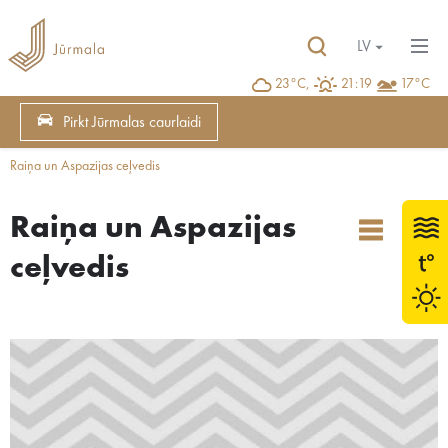
LV
23°C,
21:19
17°C
Pirkt Jūrmalas caurlaidi
Raiņa un Aspazijas ceļvedis
Raiņa un Aspazijas
ceļvedis