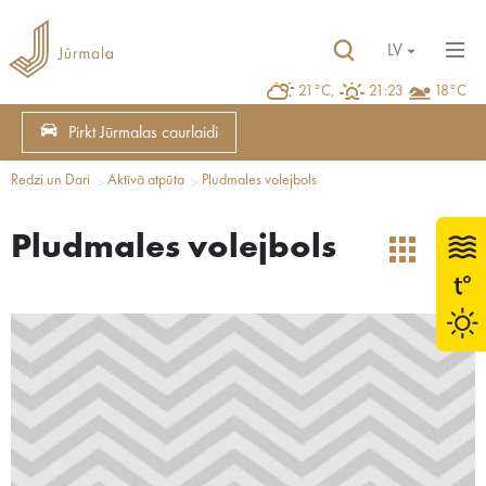
LV
21°C,
21:23
18°C
Pirkt Jūrmalas caurlaidi
Redzi un Dari
Aktīvā atpūta
Pludmales volejbols
Pludmales volejbols