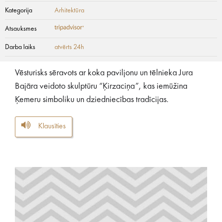
Kategorija
Arhitektūra
Atsauksmes
Darba laiks
atvērts 24h
Vēsturisks sēravots ar koka paviljonu un tēlnieka Jura
Bajāra veidoto skulptūru “Ķirzaciņa”, kas iemūžina
Ķemeru simboliku un dziedniecības tradīcijas.
Klausīties