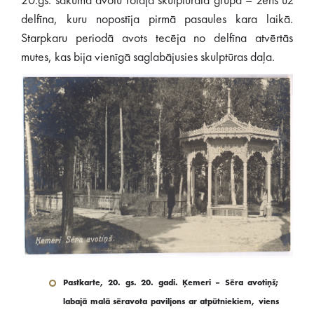
20.gs. sākumā avotu rotāja skulpturāla grupa – zēns uz
delfīna, kuru nopostīja pirmā pasaules kara laikā.
Starpkaru periodā avots tecēja no delfīna atvērtās
mutes, kas bija vienīgā saglabājusies skulptūras daļa.
Pastkarte, 20. gs. 20. gadi. Ķemeri – Sēra avotiņš;
labajā malā sēravota paviljons ar atpūtniekiem, viens