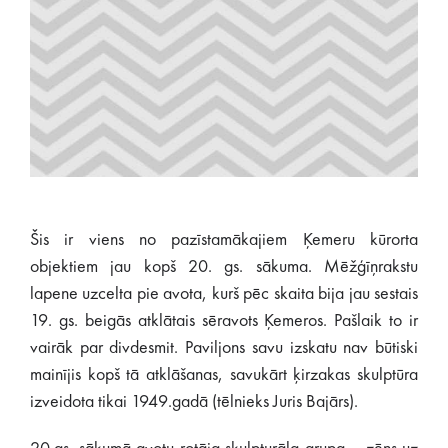
Šis ir viens no pazīstamākajiem Ķemeru kūrorta
objektiem jau kopš 20. gs. sākuma. Mēžģīņrakstu
lapene uzcelta pie avota, kurš pēc skaita bija jau sestais
19. gs. beigās atklātais sēravots Ķemeros. Pašlaik to ir
vairāk par divdesmit. Paviljons savu izskatu nav būtiski
mainījis kopš tā atklāšanas, savukārt ķirzakas skulptūra
izveidota tikai 1949.gadā (tēlnieks Juris Bajārs).