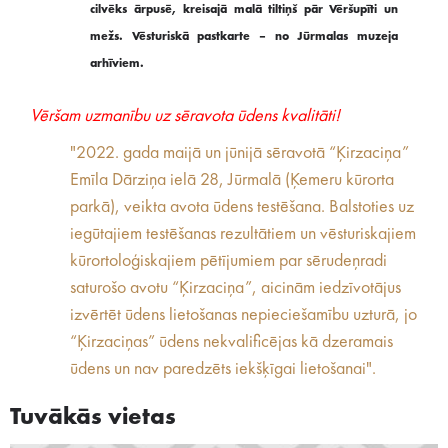
cilvēks ārpusē, kreisajā malā tiltiņš pār Vēršupīti un
mežs. Vēsturiskā pastkarte – no Jūrmalas muzeja
arhīviem.
Vēršam uzmanību uz sēravota ūdens kvalitāti!
"2022. gada maijā un jūnijā sēravotā “Ķirzaciņa”
Emīla Dārziņa ielā 28, Jūrmalā (Ķemeru kūrorta
parkā), veikta avota ūdens testēšana. Balstoties uz
iegūtajiem testēšanas rezultātiem un vēsturiskajiem
kūrortoloģiskajiem pētījumiem par sērudeņradi
saturošo avotu “Ķirzaciņa”, aicinām iedzīvotājus
izvērtēt ūdens lietošanas nepieciešamību uzturā, jo
“Ķirzaciņas” ūdens nekvalificējas kā dzeramais
ūdens un nav paredzēts iekšķīgai lietošanai".
Tuvākās vietas