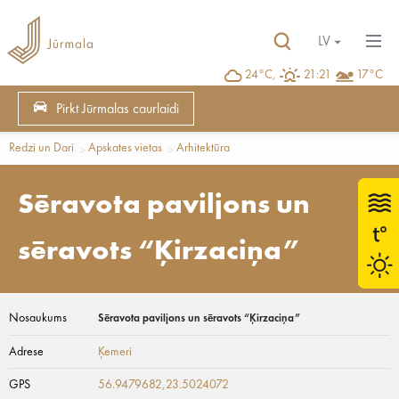
LV
24°C,
21:21
17°C
Pirkt Jūrmalas caurlaidi
Redzi un Dari
Apskates vietas
Arhitektūra
Sēravota paviljons un
sēravots “Ķirzaciņa”
Nosaukums
Sēravota paviljons un sēravots “Ķirzaciņa”
Adrese
Ķemeri
GPS
56.9479682,23.5024072