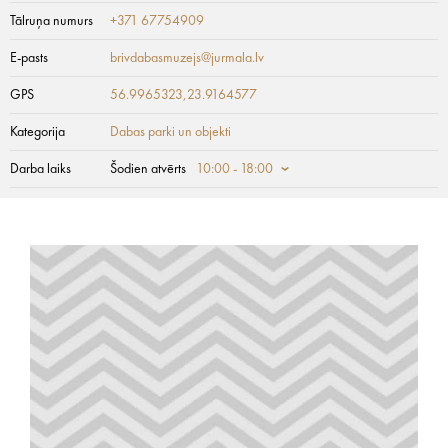
Tālruņa numurs
+371 67754909
E-pasts
brivdabasmuzejs@jurmala.lv
GPS
56.9965323,23.9164577
Kategorija
Dabas parki un objekti
Darba laiks
Šodien atvērts
10:00 - 18:00