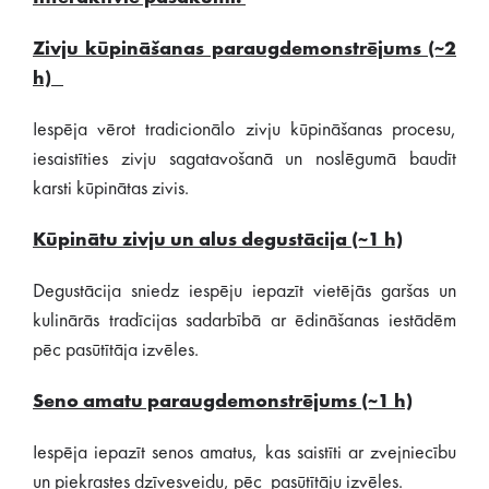
Zivju kūpināšanas paraugdemonstrējums (~2
h)
Iespēja vērot tradicionālo zivju kūpināšanas procesu,
iesaistīties zivju sagatavošanā un noslēgumā baudīt
karsti kūpinātas zivis.
Kūpinātu zivju un alus degustācija (~1 h)
Degustācija sniedz iespēju iepazīt vietējās garšas un
kulinārās tradīcijas sadarbībā ar ēdināšanas iestādēm
pēc pasūtītāja izvēles.
Seno amatu paraugdemonstrējums (~1 h)
Iespēja iepazīt senos amatus, kas saistīti ar zvejniecību
un piekrastes dzīvesveidu, pēc pasūtītāju izvēles.