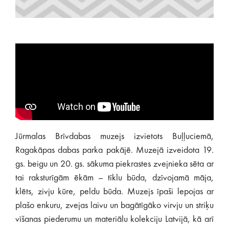
​Jūrmalas Brīvdabas muzejs izvietots Buļļuciemā,
Ragakāpas dabas parka pakājē. Muzejā izveidota 19.
gs. beigu un 20. gs. sākuma piekrastes zvejnieka sēta ar
tai raksturīgām ēkām – tīklu būda, dzīvojamā māja,
klēts, zivju kūre, peldu būda. Muzejs īpaši lepojas ar
plašo enkuru, zvejas laivu un bagātīgāko virvju un striķu
vīšanas piederumu un materiālu kolekciju Latvijā, kā arī