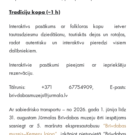
Tradīciju kopa (~1 h)
Interaktīvs pasākums ar folkloras kopu ietver
tautasdziesmu dziedāšanu, tautiskās dejas un rotaļas,
radot autentisku un interaktīvu pieredzi visiem
dalībniekiem.
Interaktīvie pasākumi pieejami ar iepriekšēju
rezervāciju.
Tālrunis: +371 67754909, E-pasts:
brivdabasmuzejs@jurmala.lv
Ar sabiedrisko transportu – no 2026. gada 1. jūnija līdz
31. augustam Jūrmalas Brīvdabas muzeju ērti iespējams
sasniegt ar 5. maršruta ekspresautobusu
“Brīvdabas
muzejs–Ķemeru laipa”
, izkāpjot pieturvietā “Brīvdabas