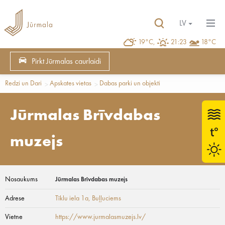
LV
19°C,
21:23
18°C
Pirkt Jūrmalas caurlaidi
Redzi un Dari
Apskates vietas
Dabas parki un objekti
Jūrmalas Brīvdabas
muzejs
Nosaukums
Jūrmalas Brīvdabas muzejs
Adrese
Tīklu iela 1a
, Buļļuciems
Vietne
https://www.jurmalasmuzejs.lv/