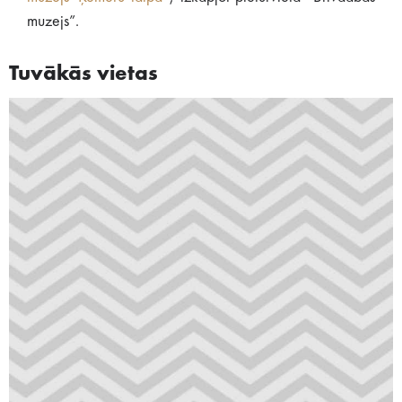
muzejs”.
Tuvākās vietas