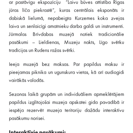
ar pastāvīgu ekspozīciju “Laivu būves attīstība Rīgas
jūras līča piekrastē”, kuras centrālais eksponāts ir
dabiskā lielumā, nepabeigta Kurzemes koka zvejas
laiva un senlaicīgi amatnieku darba galdi un instrumenti.
Jūrmalas Brīvdabas muzejā notiek tradicionālie
pasākumi – Lieldienas, Muzeju nakts, Līgo svētku
tradīcijas un Rudens ražas svētki.
Ieeja muzejā bez maksas. Par papildus maksu ir
pieejamas piknika un ugunskura vietas, kā arī audiogidi
vairākās valodās.
Sezonas laikā grupām un individuāliem apmeklētājiem
papildus izglītojošai muzeja apskatei gida pavadībā ir
iespēja rezervēt muzeja teritoriju dažādu interaktīvu
pasākumu norisei.
Interaktīvie pasākumi: