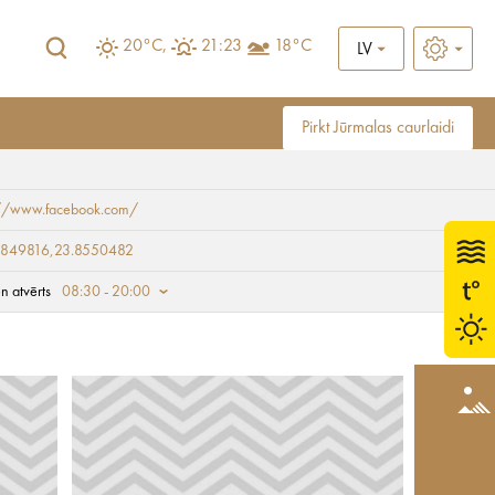
20°C,
21:23
18°C
LV
Pirkt Jūrmalas caurlaidi
://www.facebook.com/
9849816,23.8550482
n atvērts
08:30 - 20:00