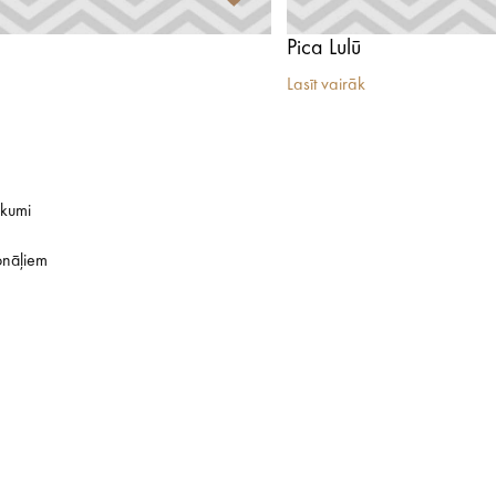
Pica Lulū
Lasīt vairāk
ikumi
onāļiem