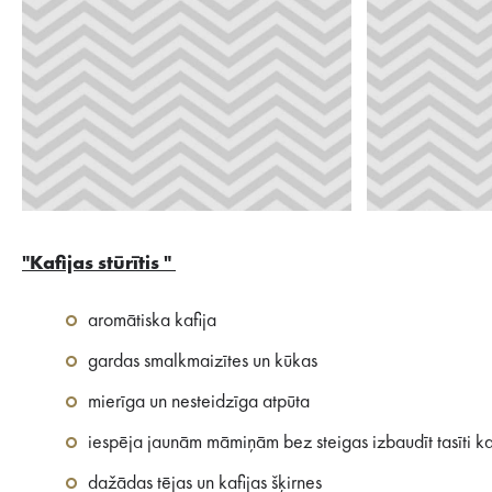
"Kafijas stūrītis "
aromātiska kafija
gardas smalkmaizītes un kūkas
mierīga un nesteidzīga atpūta
iespēja jaunām māmiņām bez steigas izbaudīt tasīti kaf
dažādas tējas un kafijas šķirnes