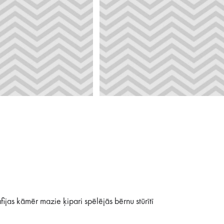
ijas kāmēr mazie ķipari spēlējās bērnu stūrītī