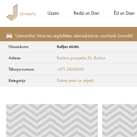
Uzzini
Redzi un Dari
Ēd un Dzer
Uzmanību! Atceries iegādāties iebraukšanas caurlaidi Jūrmalā!
Nosaukums
Kafijas stūrītis
Redzi un Dari
Apskates vietas
Dabas parki un objekti
Adrese
Bulduru prospekts 35
, Bulduri
Kafijas stūrītis
Tālruņa numurs
+371 24242340
Kategorija
Dabas parki un objekti