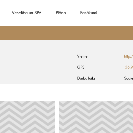
Veselība un SPA
Plāno
Pasākumi
Vietne
http
GPS
56.
Darba laiks
Šodie