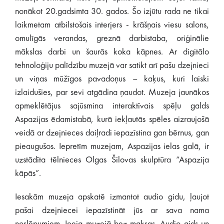
nonākot 20.gadsimta 30. gados. Šo izjūtu rada ne tikai
laikmetam atbilstošais interjers - krāšņais viesu salons,
omulīgās verandas, greznā darbistaba, oriģinālie
mākslas darbi un šaurās koka kāpnes. Ar digitālo
tehnoloģiju palīdzību muzejā var satikt arī pašu dzejnieci
un viņas mūžīgos pavadoņus – kaķus, kuri laiski
izlaidušies, par sevi atgādina ņaudot. Muzeja jaunākos
apmeklētājus sajūsmina interaktīvais spēļu galds
Aspazijas ēdamistabā, kurā iekļautās spēles aizraujošā
veidā ar dzejnieces daiļradi iepazīstina gan bērnus, gan
pieaugušos. Iepretīm muzejam, Aspazijas ielas galā, ir
uzstādīta tēlnieces Olgas Šilovas skulptūra “Aspazija
kāpās”.
Iesakām muzeja apskatē izmantot audio gidu, ļaujot
pašai dzejniecei iepazīstināt jūs ar sava nama