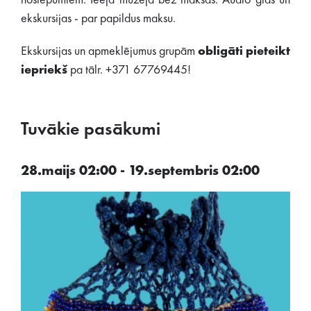
noslēpumiem. Ieeja muzejā bez maksas. Audio gids un
ekskursijas - par papildus maksu.
Ekskursijas un apmeklējumus grupām
obligāti
pieteikt
iepriekš
pa tālr. +371 67769445!
Tuvākie pasākumi
28.maijs 02:00 - 19.septembris 02:00