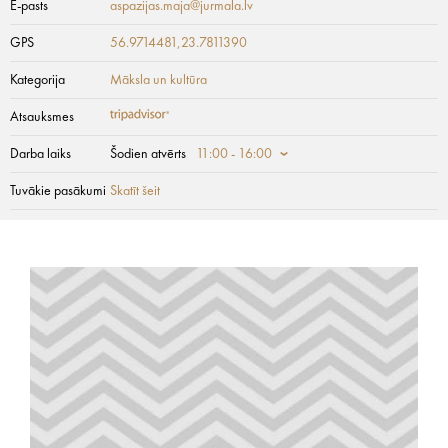
E-pasts
aspazijas.maja@jurmala.lv
GPS
56.9714481,23.7811390
Kategorija
Māksla un kultūra
Atsauksmes
Darba laiks
Šodien atvērts
11:00 - 16:00
Tuvākie pasākumi
Skatīt šeit