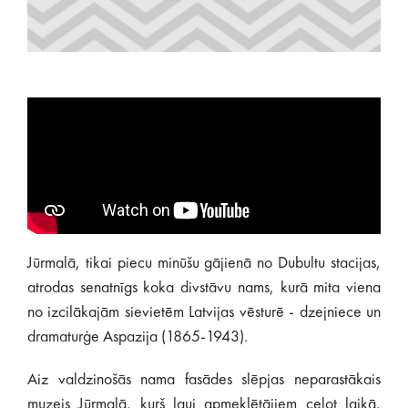
Jūrmalā, tikai piecu minūšu gājienā no Dubultu stacijas,
atrodas senatnīgs koka divstāvu nams, kurā mita viena
no izcilākajām sievietēm Latvijas vēsturē - dzejniece un
dramaturģe Aspazija (1865-1943).
Aiz valdzinošās nama fasādes slēpjas neparastākais
muzejs Jūrmalā, kurš ļauj apmeklētājiem ceļot laikā,