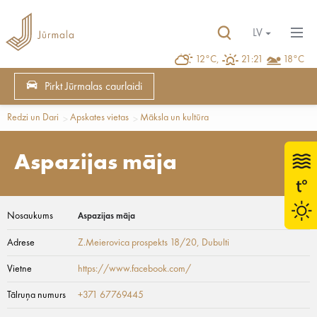
LV
12°C,
21:21
18°C
Pirkt Jūrmalas caurlaidi
Redzi un Dari
Apskates vietas
Māksla un kultūra
Aspazijas māja
Nosaukums
Aspazijas māja
Adrese
Z.Meierovica prospekts 18/20
, Dubulti
Vietne
https://www.facebook.com/
Tālruņa numurs
+371 67769445