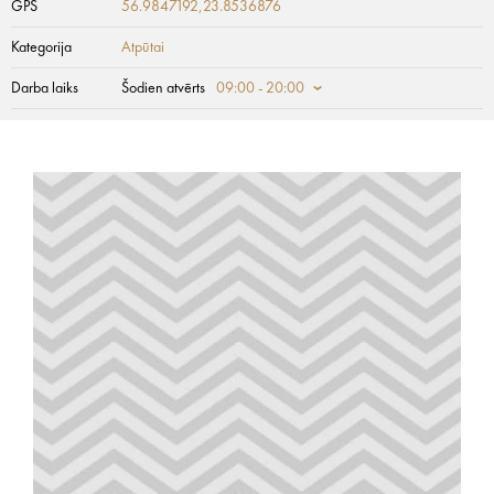
GPS
56.9847192,23.8536876
Kategorija
Atpūtai
Darba laiks
Šodien atvērts
09:00 - 20:00