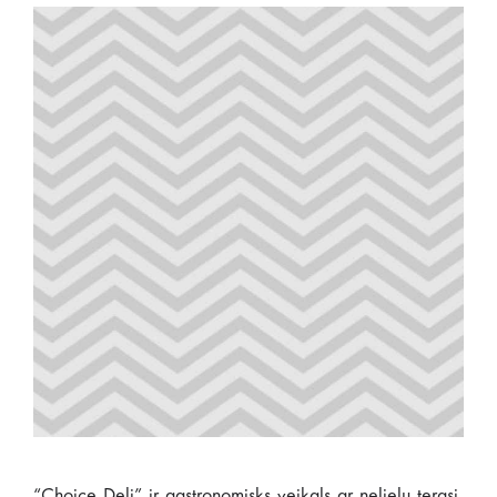
“Choice Deli” ir gastronomisks veikals ar nelielu terasi,