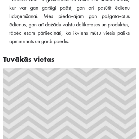
kur var gan garšīgi paēst, gan arī pasūtīt ēdienu
līdzņemšanai. Mēs piedāvājam gan pašgatavotus
ēdienus, gan arī dažādu valstu delikateses un produktus,
tāpēc esam pārliecināti, ka ikviens mūsu viesis paliks
apmierināts un gardi paēdis.
Tuvākās vietas