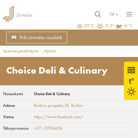
LV
20°C,
21:21
16°C
Pirkt Jūrmalas caurlaidi
Sezonas piedāvājumi
Atpūtai
Choice Deli & Culinary
Nosaukums
Choice Deli & Culinary
Adrese
Bulduru prospekts 33
, Bulduri
Vietne
https://www.facebook.com/
Tālruņa numurs
+371 20704606