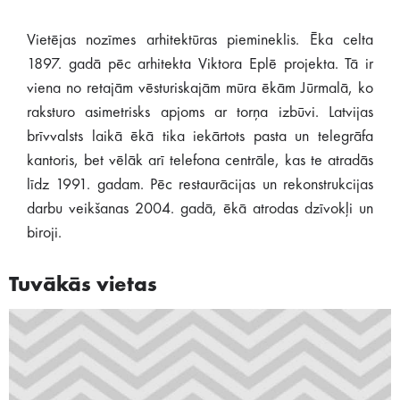
Vietējas nozīmes arhitektūras piemineklis. Ēka celta
1897. gadā pēc arhitekta Viktora Eplē projekta. Tā ir
viena no retajām vēsturiskajām mūra ēkām Jūrmalā, ko
raksturo asimetrisks apjoms ar torņa izbūvi. Latvijas
brīvvalsts laikā ēkā tika iekārtots pasta un telegrāfa
kantoris, bet vēlāk arī telefona centrāle, kas te atradās
līdz 1991. gadam. Pēc restaurācijas un rekonstrukcijas
darbu veikšanas 2004. gadā, ēkā atrodas dzīvokļi un
biroji.
Tuvākās vietas