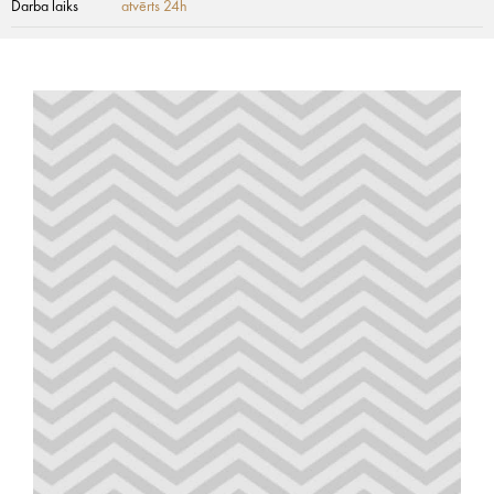
Darba laiks
atvērts 24h