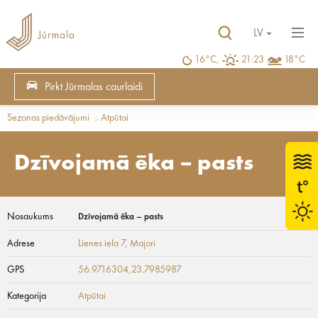
LV
16°C,
21:23
18°C
Pirkt Jūrmalas caurlaidi
Sezonas piedāvājumi
Atpūtai
Dzīvojamā ēka – pasts
Nosaukums
Dzīvojamā ēka – pasts
Adrese
Lienes iela 7
, Majori
GPS
56.9716304,23.7985987
Kategorija
Atpūtai