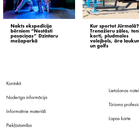
Nakts ekspedīcija
Kur sportot Jūrmalā?
bērniem “Nestāsti
Trenažieru zāles, ten
pasaciņas” Dzintaru
korti, pludmales
mežaparkā
volejbols, āra lauku
un golfs
Kontakti
Lietošanas note
Noderīga informācija
Tūrisma profesi
Informatīvie materiāli
Lapas karte
Piekļūstamība