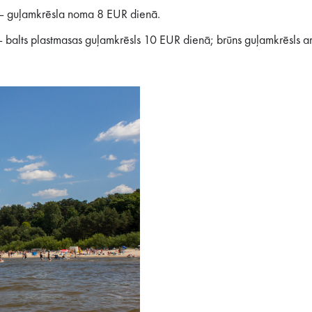
ē – guļamkrēsla noma 8 EUR dienā.
 – balts plastmasas guļamkrēsls 10 EUR dienā; brūns guļamkrēsls a