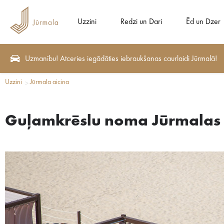
Uzzini
Redzi un Dari
Ēd un Dzer
Uzmanību! Atceries iegādāties iebraukšanas caurlaidi Jūrmalā!
Uzzini
Jūrmala aicina
Guļamkrēslu noma Jūrmalas