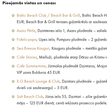
Pieejamās vietas un cenas:
Baltic Beach Club / Beach Bar & Grill
, Baltic Beach H
EUR; Beach Bar & Grill terases guļamkrēsls ar sauless
Asaru Pērle
, Dzimtenes iela 1, Asaru pludmale – salie
Fidela papa
, Upes iela, Pumpuru pludmale – 2 guļamkr
Sea Breeze Kauguri
, Kauguru pludmale – metāla guļa
Cafe Stories
, Melluži, pludmale starp Dārzu un Krūmu 
Cafe Summertime
, Jūrmalas pludmalē Dzintaros, Major
VIP zona Bulduros 45 EUR.
X.O Beach Lounge & Club
, Dzintaru pludmale – guļam
dvieli vai saulessargu) – 5 EUR.
Solt Beach Club
, Jūras iela 55, Dzintari – zilie guļam
māja – 125 EUR dienā; cenā iekļauta prosecco pudele,