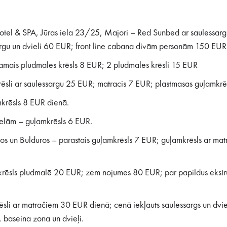
otel & SPA, Jūras iela 23/25, Majori – Red Sunbed ar saulessarg
argu un dvieli 60 EUR; front line cabana divām personām 150 EUR
kamais pludmales krēsls 8 EUR; 2 pludmales krēsli 15 EUR
ēsli ar saulessargu 25 EUR; matracis 7 EUR; plastmasas guļamkrē
mkrēsls 8 EUR dienā.
ielām – guļamkrēsls 6 EUR.
os un Bulduros – parastais guļamkrēsls 7 EUR; guļamkrēsls ar mat
krēsls pludmalē 20 EUR; zem nojumes 80 EUR; par papildus ekstru
krēsli ar matračiem 30 EUR dienā; cenā iekļauts saulessargs un dvi
 baseina zona un dvieļi.