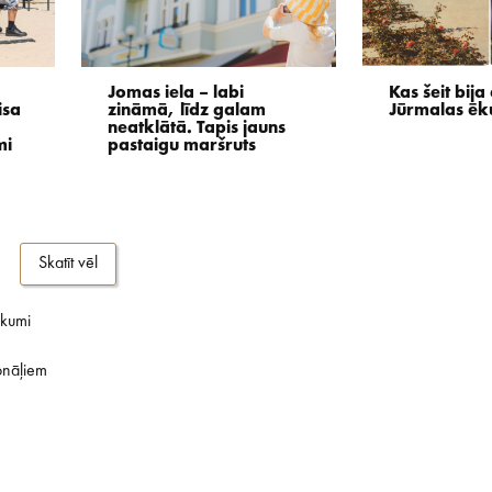
Jomas iela – labi
Kas šeit bij
isa
zināmā, līdz galam
Jūrmalas ēku
neatklātā. Tapis jauns
mi
pastaigu maršruts
Skatīt vēl
ikumi
onāļiem