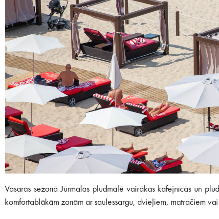
Vasaras sezonā Jūrmalas pludmalē vairākās kafejnīcās un plud
komfortablākām zonām ar saulessargu, dvieļiem, matračiem vai p