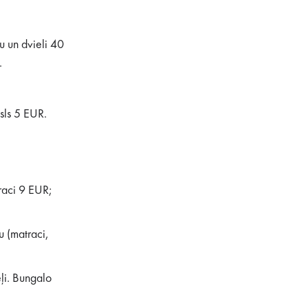
u un dvieli 40
.
sls 5 EUR.
raci 9 EUR;
 (matraci,
eļi. Bungalo