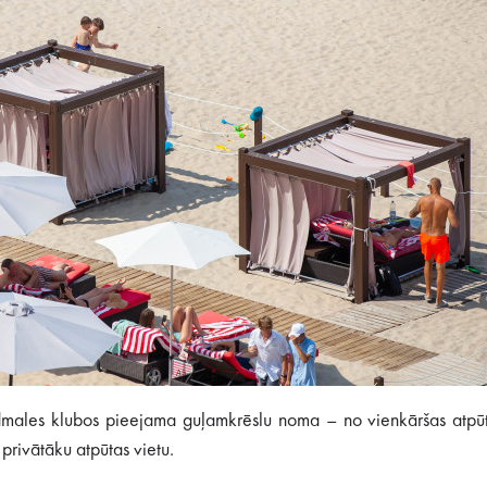
males klubos pieejama guļamkrēslu noma – no vienkāršas atpūta
rivātāku atpūtas vietu.