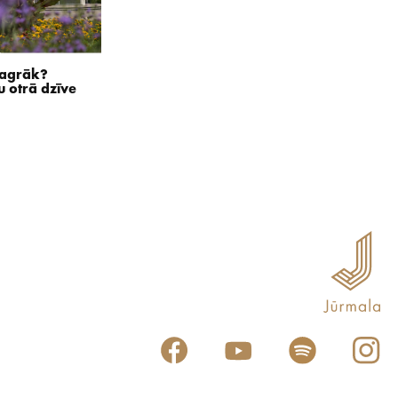
a agrāk?
 otrā dzīve