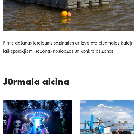
Pirms došanās ieteicams sazināties ar izvēlēto pludmales kafejn
laikapstākļiem, sezonas noslodzes un konkrētās zonas.
Jūrmala aicina