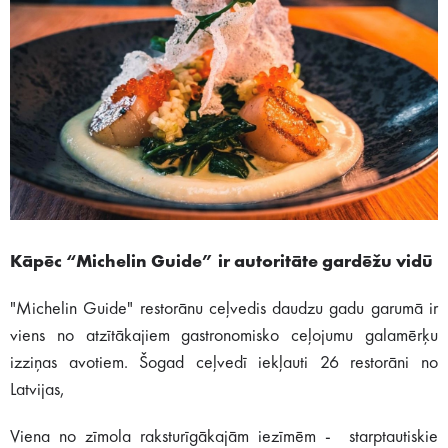
Kāpēc “Michelin Guide” ir autoritāte gardēžu vidū
"Michelin Guide" restorānu ceļvedis daudzu gadu garumā ir
viens no atzītākajiem gastronomisko ceļojumu galamērķu
izziņas avotiem. Šogad ceļvedī iekļauti 26 restorāni no
Latvijas,
Viena no zīmola raksturīgākajām iezīmēm - starptautiskie