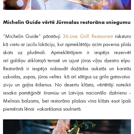
Michelin Guide vērtē Jūrmalas restorāna sniegumu
“Michelin Guide” pārstāvji
36.Line Grill Restaurant
raksturo
kā vietu ar izcilu lokāciju, kur apmeklētāju acīm paveras plašs
skats uz pludmali. Apmeklētājiem ir iespēja rezervēt
arī galdiņu stiklotajā terasē un izjust jūras viļņu dzestro elpu.
Restorānā ir iespēja nobaudīt dažādas aukstās un karstās
uzkodas, zupas, jūras veltes kā arī sātīgus uz grila gatavotus
zivju un gaļas ēdienus. No desertu klāsta, vērtētāji noteikti
iesaka pamēģināt
tiramisu
un Latvijas nacionālo dzērienu -
Melnais balzams, bet restorāna plašais vīna klāsts esot īpaši
piemērots lēnai vakarēšanai saulrietā.