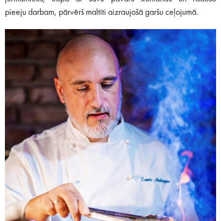
pieeju darbam, pārvērš maltīti aizraujošā garšu ceļojumā.