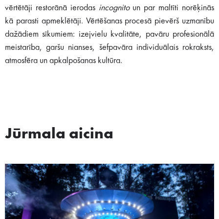
vērtētāji restorānā ierodas
incognito
un par maltīti norēķinās
kā parasti apmeklētāji. Vērtēšanas procesā pievērš uzmanību
dažādiem sīkumiem: izejvielu kvalitāte, pavāru profesionālā
meistarība, garšu nianses, šefpavāra individuālais rokraksts,
atmosfēra un apkalpošanas kultūra.
Jūrmala aicina