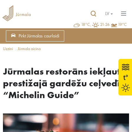
LV
18°C,
21:26
19°C
Pirkt Jūrmalas caurlaidi
Uzzini
Jūrmala aicina
Jūrmalas restorāns iekļauts
prestižajā gardēžu ceļvedī
“Michelin Guide”