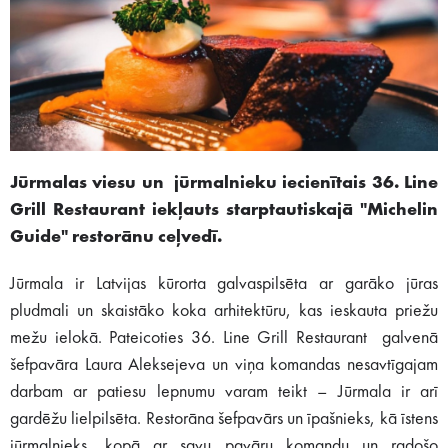
Jūrmalas viesu un jūrmalnieku iecienītais 36. Line
Grill Restaurant iekļauts starptautiskajā "Michelin
Guide" restorānu ceļvedī.
Jūrmala ir Latvijas kūrorta galvaspilsēta ar garāko jūras
pludmali un skaistāko koka arhitektūru, kas ieskauta priežu
mežu ielokā. Pateicoties 36. Line Grill Restaurant galvenā
šefpavāra Laura Aleksejeva un viņa komandas nesavtīgajam
darbam ar patiesu lepnumu varam teikt – Jūrmala ir arī
gardēžu lielpilsēta. Restorāna šefpavārs un īpašnieks, kā īstens
jūrmalnieks, kopā ar savu pavāru komandu un radošo