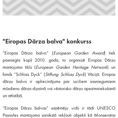
"Eiropas Dārza balva" konkurss
“Eiropas Dārza balva” (
European Garden Award
) tiek
pasniegta kopš 2010. gada, to organizē Eiropas Dārzu
mantojuma tīkls (
European Garden Heritage Network
) un
fonds “Schloss Dyck” (
Stiftung Schloss Dyck
) Vācijā. Eiropas
dārzu balva ir apliecinājums par izciliem sasniegumiem
mūsdienu dārza dizainā vai vēsturisko dārzu apsaimniekošanā
un attīstībā.
“Eiropas Dārzu balvas” saņēmēju vidū ir tādi UNESCO
Pasaules mantojuma sarakstā iekļauti objekti kā Monseratas