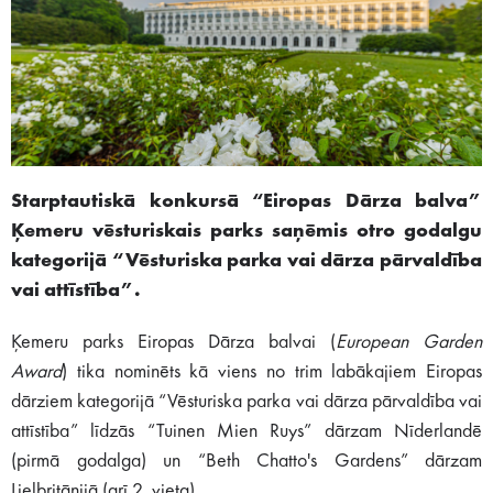
Starptautiskā konkursā “Eiropas Dārza balva”
Ķemeru vēsturiskais parks saņēmis otro godalgu
kategorijā “Vēsturiska parka vai dārza pārvaldība
vai attīstība”.
Ķemeru parks Eiropas Dārza balvai (
European Garden
Award
) tika nominēts kā viens no trim labākajiem Eiropas
dārziem kategorijā “Vēsturiska parka vai dārza pārvaldība vai
attīstība” līdzās “Tuinen Mien Ruys” dārzam Nīderlandē
(pirmā godalga) un “Beth Chatto's Gardens” dārzam
Lielbritānijā (arī 2. vieta).