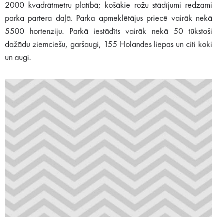
2000 kvadrātmetru platībā; košākie rožu stādījumi redzami
parka partera daļā. Parka apmeklētājus priecē vairāk nekā
5500 hortenziju. Parkā iestādīts vairāk nekā 50 tūkstoši
dažādu ziemciešu, garšaugi, 155 Holandes liepas un citi koki
un augi.