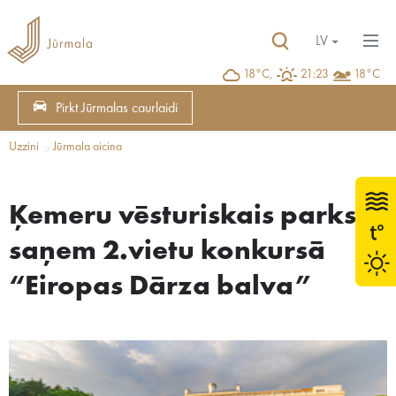
LV
18°C,
21:23
18°C
Pirkt Jūrmalas caurlaidi
Uzzini
Jūrmala aicina
Ķemeru vēsturiskais parks
saņem 2.vietu konkursā
“Eiropas Dārza balva”