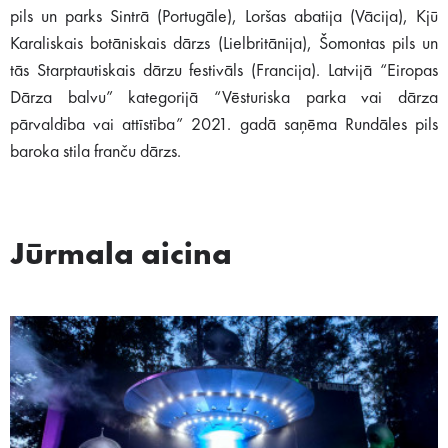
pils un parks Sintrā (Portugāle), Loršas abatija (Vācija), Kjū
Karaliskais botāniskais dārzs (Lielbritānija), Šomontas pils un
tās Starptautiskais dārzu festivāls (Francija). Latvijā “Eiropas
Dārza balvu” kategorijā “Vēsturiska parka vai dārza
pārvaldība vai attīstība” 2021. gadā saņēma Rundāles pils
baroka stila franču dārzs.
Jūrmala aicina