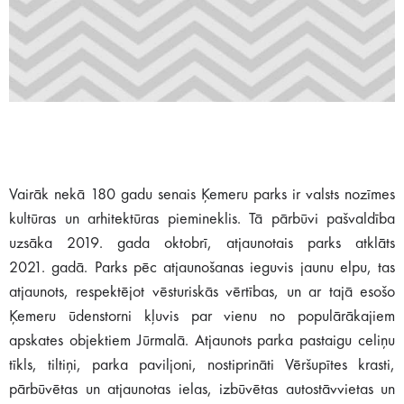
Vairāk nekā 180 gadu senais Ķemeru parks ir valsts nozīmes
kultūras un arhitektūras piemineklis. Tā pārbūvi pašvaldība
uzsāka 2019. gada oktobrī, atjaunotais parks atklāts
2021. gadā. Parks pēc atjaunošanas ieguvis jaunu elpu, tas
atjaunots, respektējot vēsturiskās vērtības, un ar tajā esošo
Ķemeru ūdenstorni kļuvis par vienu no populārākajiem
apskates objektiem Jūrmalā. Atjaunots parka pastaigu celiņu
tīkls, tiltiņi, parka paviljoni, nostiprināti Vēršupītes krasti,
pārbūvētas un atjaunotas ielas, izbūvētas autostāvvietas un