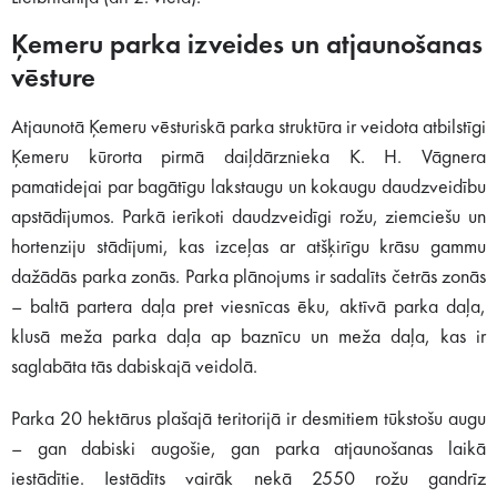
Ķemeru parka izveides un atjaunošanas
vēsture
Atjaunotā Ķemeru vēsturiskā parka struktūra ir veidota atbilstīgi
Ķemeru kūrorta pirmā daiļdārznieka K. H. Vāgnera
pamatidejai par bagātīgu lakstaugu un kokaugu daudzveidību
apstādījumos. Parkā ierīkoti daudzveidīgi rožu, ziemciešu un
hortenziju stādījumi, kas izceļas ar atšķirīgu krāsu gammu
dažādās parka zonās. Parka plānojums ir sadalīts četrās zonās
– baltā partera daļa pret viesnīcas ēku, aktīvā parka daļa,
klusā meža parka daļa ap baznīcu un meža daļa, kas ir
saglabāta tās dabiskajā veidolā.
Parka 20 hektārus plašajā teritorijā ir desmitiem tūkstošu augu
– gan dabiski augošie, gan parka atjaunošanas laikā
iestādītie. Iestādīts vairāk nekā 2550 rožu gandrīz