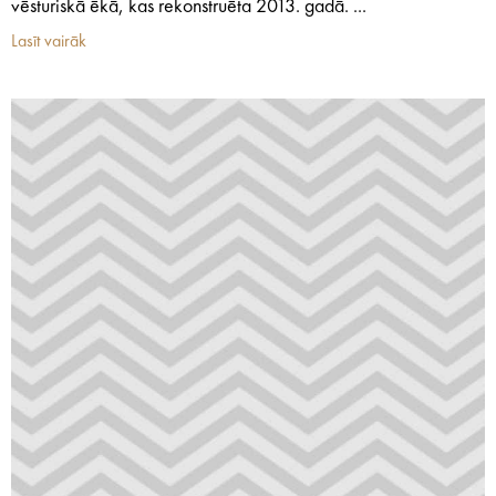
vēsturiskā ēkā, kas rekonstruēta 2013. gadā. ...
Lasīt vairāk