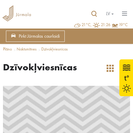
LV
21°C,
21:26
19°C
Pirkt Jūrmalas caurlaidi
Plāno
Naktsmītnes
Dzīvokļviesnīcas
Dzīvokļviesnīcas