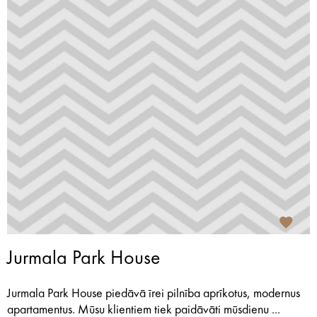
Jurmala Park House
Jurmala Park House piedāvā īrei pilnība aprīkotus, modernus
apartamentus. Mūsu klientiem tiek paidāvāti mūsdienu ...