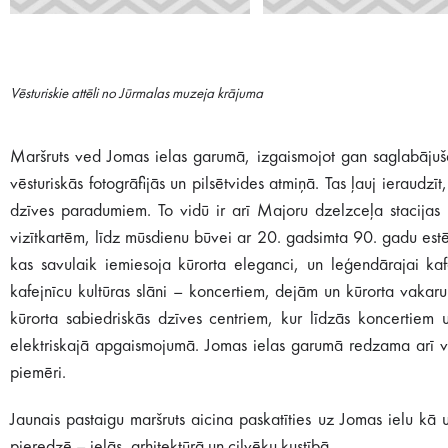
Vēsturiskie attēli no Jūrmalas muzeja krājuma
Maršruts ved Jomas ielas garumā, izgaismojot gan saglabājušā
vēsturiskās fotogrāfijās un pilsētvides atmiņā. Tas ļauj ieraudz
dzīves paradumiem. To vidū ir arī Majoru dzelzceļa stacijas 
vizītkartēm, līdz mūsdienu būvei ar 20. gadsimta 90. gadu estēt
kas savulaik iemiesoja kūrorta eleganci, un leģendārajai ka
kafejnīcu kultūras slāni – koncertiem, dejām un kūrorta vaka
kūrorta sabiedriskās dzīves centriem, kur līdzās koncertiem 
elektriskajā apgaismojumā. Jomas ielas garumā redzama arī vēs
piemēri.
Jaunais pastaigu maršruts aicina paskatīties uz Jomas ielu kā u
pieredzē – ielās, arhitektūrā un cilvēku kustībā.