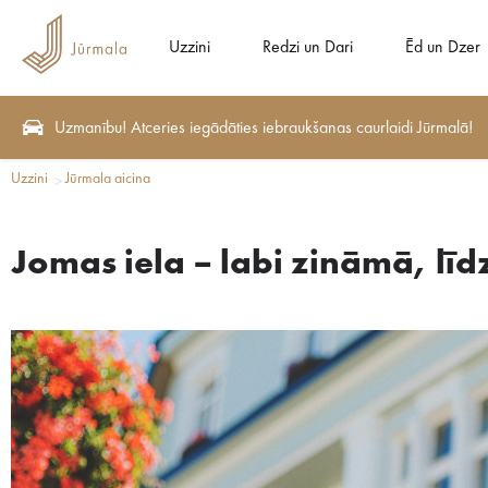
Uzzini
Redzi un Dari
Ēd un Dzer
Uzmanību! Atceries iegādāties iebraukšanas caurlaidi Jūrmalā!
Uzzini
Jūrmala aicina
Jomas iela – labi zināmā, lī