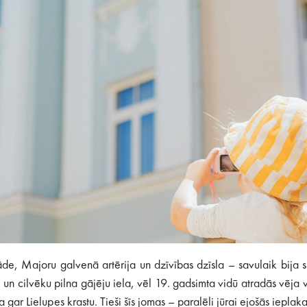
de, Majoru galvenā artērija un dzīvības dzīsla – savulaik bija 
i un cilvēku pilna gājēju iela, vēl 19. gadsimta vidū atradās vēja 
gar Lielupes krastu. Tieši šīs jomas – paralēli jūrai ejošās ieplak