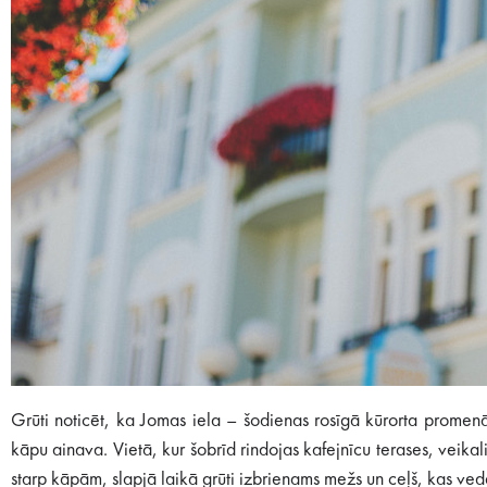
Grūti noticēt, ka Jomas iela – šodienas rosīgā kūrorta promenā
kāpu ainava. Vietā, kur šobrīd rindojas kafejnīcu terases, veikal
starp kāpām, slapjā laikā grūti izbrienams mežs un ceļš, kas veda 