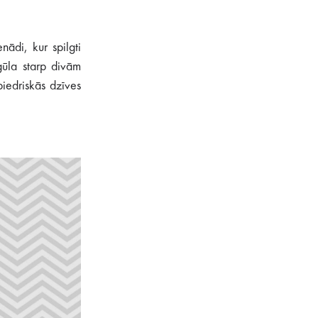
nādi, kur spilgti
gūla starp divām
iedriskās dzīves