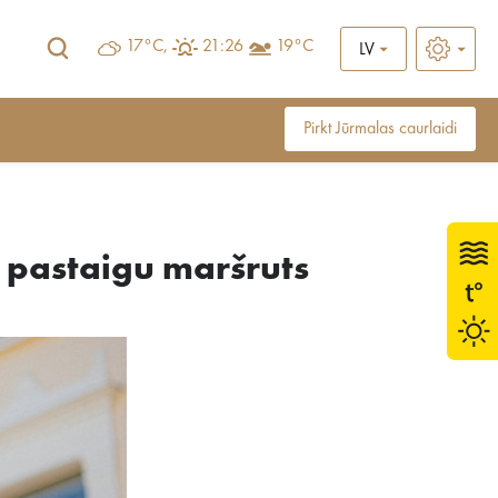
17°C,
21:26
19°C
LV
Pirkt Jūrmalas caurlaidi
s pastaigu maršruts