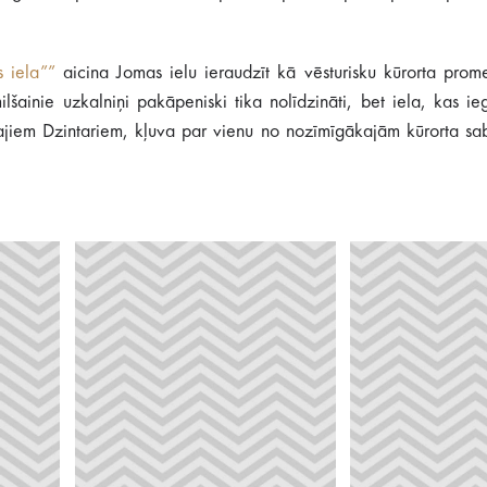
 iela””
aicina Jomas ielu ieraudzīt kā vēsturisku kūrorta prome
šainie uzkalniņi pakāpeniski tika nolīdzināti, bet iela, kas ie
iem Dzintariem, kļuva par vienu no nozīmīgākajām kūrorta sab