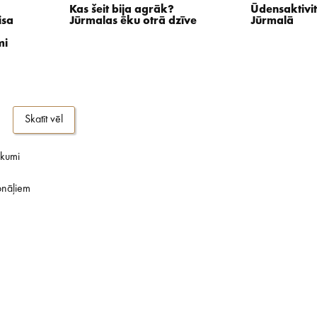
Kas šeit bija agrāk?
Ūdensaktivit
isa
Jūrmalas ēku otrā dzīve
Jūrmalā
mi
Skatīt vēl
ikumi
onāļiem