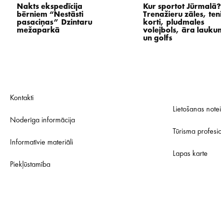
Nakts ekspedīcija
Kur sportot Jūrmalā?
bērniem “Nestāsti
Trenažieru zāles, ten
pasaciņas” Dzintaru
korti, pludmales
mežaparkā
volejbols, āra lauku
un golfs
Kontakti
Lietošanas note
Noderīga informācija
Tūrisma profesi
Informatīvie materiāli
Lapas karte
Piekļūstamība