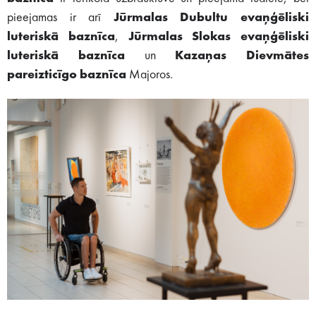
pieejamas ir arī
Jūrmalas Dubultu evaņģēliski
luteriskā baznīca
,
Jūrmalas Slokas evaņģēliski
luteriskā baznīca
un
Kazaņas Dievmātes
pareizticīgo baznīca
Majoros.