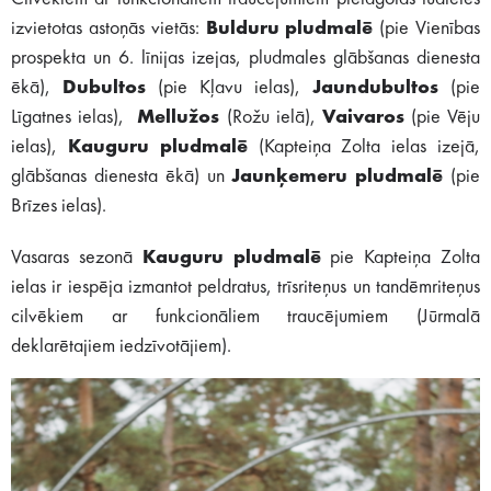
izvietotas astoņās vietās:
Bulduru pludmalē
(pie Vienības
prospekta un 6. līnijas izejas, pludmales glābšanas dienesta
ēkā),
Dubultos
(pie Kļavu ielas),
Jaundubultos
(pie
Līgatnes ielas),
Mellužos
(Rožu ielā),
Vaivaros
(pie Vēju
ielas),
Kauguru pludmalē
(Kapteiņa Zolta ielas izejā,
glābšanas dienesta ēkā) un
Jaunķemeru pludmalē
(pie
Brīzes ielas).
Vasaras sezonā
Kauguru pludmalē
pie Kapteiņa Zolta
ielas ir iespēja izmantot peldratus, trīsriteņus un tandēmriteņus
cilvēkiem ar funkcionāliem traucējumiem (Jūrmalā
deklarētajiem iedzīvotājiem).