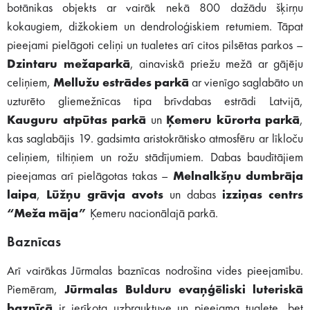
botānikas objekts ar vairāk nekā 800 dažādu šķirņu
kokaugiem, dižkokiem un dendroloģiskiem retumiem. Tāpat
pieejami pielāgoti celiņi un tualetes arī citos pilsētas parkos –
Dzintaru mežaparkā
, ainaviskā priežu mežā ar gājēju
celiņiem,
Mellužu estrādes parkā
ar vienīgo saglabāto un
uzturēto gliemežnīcas tipa brīvdabas estrādi Latvijā,
Kauguru atpūtas parkā
un
Ķemeru kūrorta parkā
,
kas saglabājis 19. gadsimta aristokrātisko atmosfēru ar līkloču
celiņiem, tiltiņiem un rožu stādījumiem. Dabas baudītājiem
pieejamas arī pielāgotas takas –
Melnalkšņu dumbrāja
laipa
,
Lūžņu grāvja avots
un dabas
izziņas centrs
“Meža māja”
Ķemeru nacionālajā parkā.
Baznīcas
Arī vairākas Jūrmalas baznīcas nodrošina vides pieejamību.
Piemēram,
Jūrmalas Bulduru evaņģēliski luteriskā
baznīcā
ir ierīkota uzbrauktuve un pieejama tualete, bet