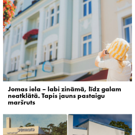
Jomas iela – labi zināmā, līdz galam
neatklātā. Tapis jauns pastaigu
maršruts