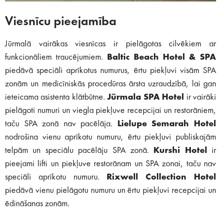
Viesnīcu pieejamība
Jūrmalā vairākas viesnīcas ir pielāgotas cilvēkiem ar
funkcionāliem traucējumiem.
Baltic Beach Hotel & SPA
piedāvā speciāli aprīkotus numurus, ērtu piekļuvi visām SPA
zonām un medicīniskās procedūras ārsta uzraudzībā, lai gan
ieteicama asistenta klātbūtne.
Jūrmala SPA Hotel
ir vairāki
pielāgoti numuri un viegla piekļuve recepcijai un restorāniem,
taču SPA zonā nav pacēlāja.
Lielupe Semarah Hotel
nodrošina vienu aprīkotu numuru, ērtu piekļuvi publiskajām
telpām un speciālu pacēlāju SPA zonā.
Kurshi Hotel
ir
pieejami lifti un piekļuve restorānam un SPA zonai, taču nav
speciāli aprīkotu numuru.
Rixwell Collection Hotel
piedāvā vienu pielāgotu numuru un ērtu piekļuvi recepcijai un
ēdināšanas zonām.