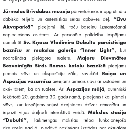
Jūrmalas Brīvdabas muzejā
pārvietošanās ir apgrūtināta
dabiskā reljefa un autentiskās sētas apbūves dēļ.
“Līvu
Akvaparkā”
pieejami lifti, taču baseinu izmantošanai
nepieciešams asistents. Ar personāla palīdzību iespējams
apmeklēt
Sv. Kņaza Vladimira Dubultu pareizticīgo
baznīcu
un
mākslas galeriju “Inner Light”
, kur
nodrošināta pielāgota tualete.
Majoru Dievmātes
Bezvainīgās Sirds Romas katoļu baznīcā
pieejams
pirmais stāvs un ekspozīciju zāle, savukārt
Raiņa un
Aspazijas vasarnīcā
pieejams pirmais stāvs ar izstādēm un
aktivitātēm, kā arī tualete. Arī
Aspazijas mājā
, autentiski
iekārtotā 20. gadsimta 30. gadu namā, pieejams tikai pirmais
stāvs, kur iespējams sajust dzejnieces dzīves atmosfēru un
iepazīt viņas daiļradi interaktīvā veidā.
Mākslas stacija
“Dubulti”
, laikmetīgās mākslas telpa funkcionējošā
dzelzceļa stacijā, piedāvā nozīmīgas izstādes par aktuālām