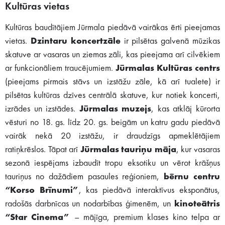
Kultūras vietas
Kultūras baudītājiem Jūrmala piedāvā vairākas ērti pieejamas
vietas.
Dzintaru koncertzāle
ir pilsētas galvenā mūzikas
skatuve ar vasaras un ziemas zāli, kas pieejama arī cilvēkiem
ar funkcionāliem traucējumiem.
Jūrmalas Kultūras centrs
(pieejams pirmais stāvs un izstāžu zāle, kā arī tualete) ir
pilsētas kultūras dzīves centrālā skatuve, kur notiek koncerti,
izrādes un izstādes.
Jūrmalas muzejs
, kas atklāj kūrorta
vēsturi no 18. gs. līdz 20. gs. beigām un katru gadu piedāvā
vairāk nekā 20 izstāžu, ir draudzīgs apmeklētājiem
ratiņkrēslos. Tāpat arī
Jūrmalas tauriņu māja
, kur vasaras
sezonā iespējams izbaudīt tropu eksotiku un vērot krāšņus
tauriņus no dažādiem pasaules reģioniem,
bērnu centru
“Korso Brīnumi”
, kas piedāvā interaktīvus eksponātus,
radošās darbnīcas un nodarbības ģimenēm, un
kinoteātris
“Star Cinema”
– mājīga, premium klases kino telpa ar