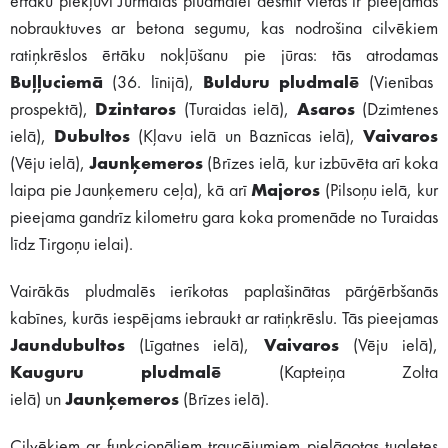
ērtāku piekļuvi Jūrmalas pludmalei desmit vietās ir pieejamas
nobrauktuves ar betona segumu, kas nodrošina cilvēkiem
ratiņkrēslos ērtāku nokļūšanu pie jūras: tās atrodamas
Buļļuciemā
(36. līnijā),
Bulduru pludmalē
(Vienības
prospektā),
Dzintaros
(Turaidas ielā),
Asaros
(Dzimtenes
ielā),
Dubultos
(Kļavu ielā un Baznīcas ielā),
Vaivaros
(Vēju ielā),
Jaunķemeros
(Brīzes ielā, kur izbūvēta arī koka
laipa pie Jaunķemeru ceļa), kā arī
Majoros
(Pilsoņu ielā, kur
pieejama gandrīz kilometru gara koka promenāde no Turaidas
līdz Tirgoņu ielai).
Vairākās pludmalēs ierīkotas paplašinātas pārģērbšanās
kabīnes, kurās iespējams iebraukt ar ratiņkrēslu. Tās pieejamas
Jaundubultos
(Līgatnes ielā),
Vaivaros
(Vēju ielā),
Kauguru pludmalē
(Kapteiņa Zolta
ielā) un
Jaunķemeros
(Brīzes ielā).
Cilvēkiem ar funkcionāliem traucējumiem pielāgotas tualetes