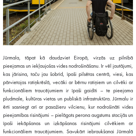
Jūrmala, tāpat kā daudzviet Eiropā, virzās uz pilnībā
pieejamas un iekļaujošas vides nodrošināšanu. Ir vēl jautājumi,
kas jārisina, taču jau šobrīd, īpaši pilsētas centrā, viesi, kas
pārvietojas ratiņkrēslā, vecāki ar bērnu ratiņiem un cilvēki ar
funkcionāliem traucējumiem ir īpaši gaidīti – te pieejama
pludmale, kultūras vietas un publiskā infrastruktūra. Jūrmalu ir
ērti sasniegt arī ar pasažieru vilcienu, kur nodrošināti vides
pieejamības risinājumi – pielāgots perona augstums stacijās un
īpaši iekāpšanas un izkāpšanas risinājumi cilvēkiem ar
funkcionāliem traucējumiem. Savukārt iebraukšanai Jūrmalā