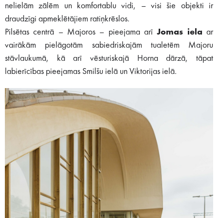
nelielām zālēm un komfortablu vidi, – visi šie objekti ir
draudzīgi apmeklētājiem ratiņkrēslos.
Pilsētas centrā – Majoros – pieejama arī
Jomas iela
ar
vairākām pielāgotām sabiedriskajām tualetēm Majoru
stāvlaukumā, kā arī vēsturiskajā Horna dārzā, tāpat
labierīcības pieejamas Smilšu ielā un Viktorijas ielā.