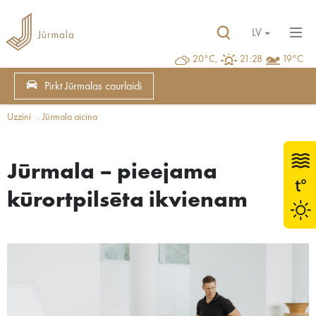
LV
20°C,
21:28
19°C
Pirkt Jūrmalas caurlaidi
Uzzini
Jūrmala aicina
Jūrmala – pieejama
kūrortpilsēta ikvienam