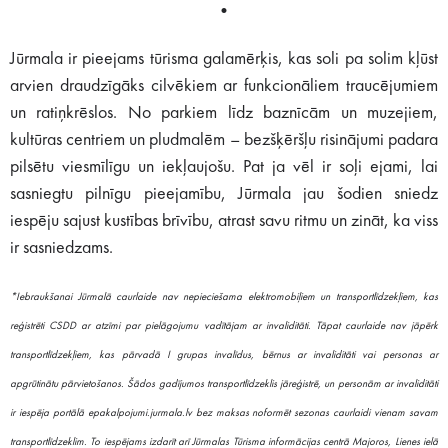
•
Jūrmala ir pieejams tūrisma galamērķis, kas soli pa solim kļūst
arvien draudzīgāks cilvēkiem ar funkcionāliem traucējumiem
un ratiņkrēslos. No parkiem līdz baznīcām un muzejiem,
kultūras centriem un pludmalēm – bezšķēršļu risinājumi padara
pilsētu viesmīlīgu un iekļaujošu. Pat ja vēl ir soļi ejami, lai
sasniegtu pilnīgu pieejamību, Jūrmala jau šodien sniedz
iespēju sajust kustības brīvību, atrast savu ritmu un zināt, ka viss
ir sasniedzams.
*Iebraukšanai Jūrmalā caurlaide nav nepieciešama elektromobiļiem un transportlīdzekļiem, kas
reģistrēti CSDD ar atzīmi par pielāgojumu vadītājam ar invaliditāti. Tāpat caurlaide nav jāpērk
transportlīdzekļiem, kas pārvadā I grupas invalīdus, bērnus ar invaliditāti vai personas ar
apgrūtinātu pārvietošanos. Šādos gadījumos transportlīdzeklis jāreģistrē, un personām ar invaliditāti
ir iespēja portālā epakalpojumi.jurmala.lv bez maksas noformēt sezonas caurlaidi vienam savam
transportlīdzeklim. To iespējams izdarīt arī Jūrmalas Tūrisma informācijas centrā Majoros, Lienes ielā