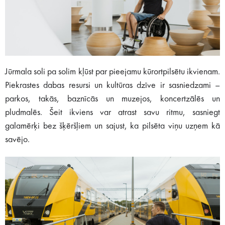
Jūrmala soli pa solim kļūst par pieejamu kūrortpilsētu ikvienam.
Piekrastes dabas resursi un kultūras dzīve ir sasniedzami –
parkos, takās, baznīcās un muzejos, koncertzālēs un
pludmalēs. Šeit ikviens var atrast savu ritmu, sasniegt
galamērķi bez šķēršļiem un sajust, ka pilsēta viņu uzņem kā
savējo.