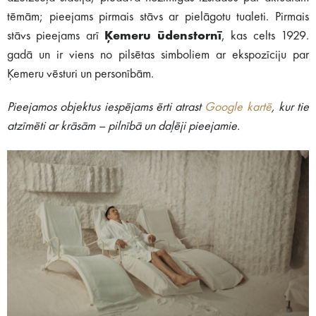
tēmām; pieejams pirmais stāvs ar pielāgotu tualeti. Pirmais
stāvs pieejams arī
Ķemeru ūdenstornī
, kas celts 1929.
gadā un ir viens no pilsētas simboliem ar ekspozīciju par
Ķemeru vēsturi un personībām.
Pieejamos objektus iespējams ērti atrast
Google kartē
, kur tie
atzīmēti ar krāsām – pilnībā un daļēji pieejamie.