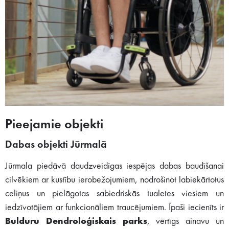
Pieejamie objekti
Dabas objekti Jūrmalā
Jūrmala piedāvā daudzveidīgas iespējas dabas baudīšanai
cilvēkiem ar kustību ierobežojumiem, nodrošinot labiekārtotus
celiņus un pielāgotas sabiedriskās tualetes viesiem un
iedzīvotājiem ar funkcionāliem traucējumiem. Īpaši iecienīts ir
Bulduru Dendroloģiskais parks
, vērtīgs ainavu un