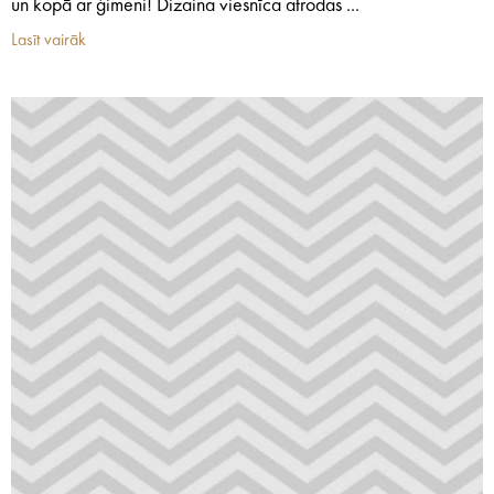
un kopā ar ģimeni! Dizaina viesnīca atrodas ...
Lasīt vairāk