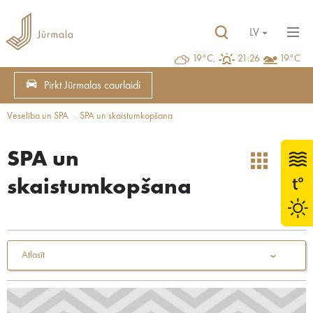
LV
19°C,
21:26
19°C
Pirkt Jūrmalas caurlaidi
Veselība un SPA
SPA un skaistumkopšana
SPA un
skaistumkopšana
Atlasīt