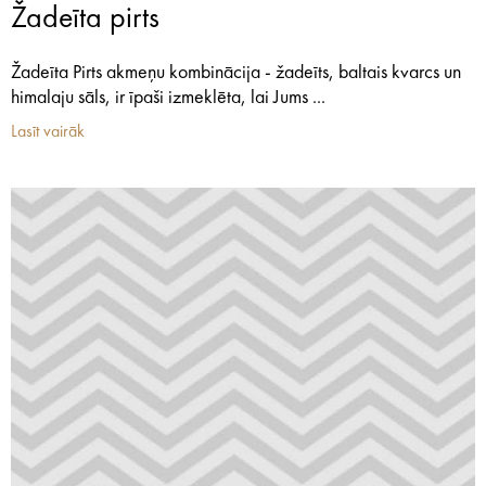
Žadeīta pirts
Žadeīta Pirts akmeņu kombinācija - žadeīts, baltais kvarcs un
himalaju sāls, ir īpaši izmeklēta, lai Jums ...
Lasīt vairāk