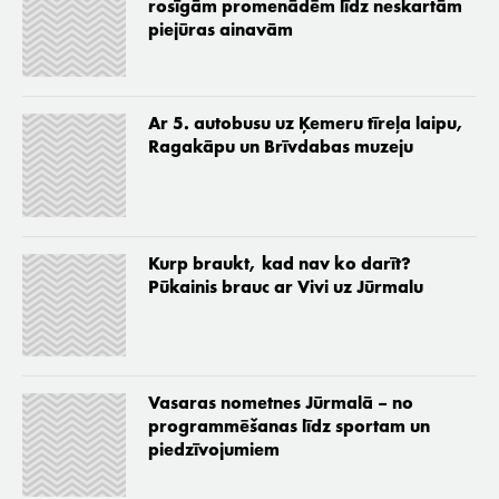
rosīgām promenādēm līdz neskartām
piejūras ainavām
Ar 5. autobusu uz Ķemeru tīreļa laipu,
Ragakāpu un Brīvdabas muzeju
Kurp braukt, kad nav ko darīt?
Pūkainis brauc ar Vivi uz Jūrmalu
Vasaras nometnes Jūrmalā – no
programmēšanas līdz sportam un
piedzīvojumiem