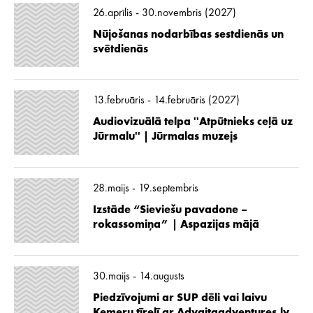
26.aprīlis - 30.novembris (2027)
Nūjošanas nodarbības sestdienās un
svētdienās
13.februāris - 14.februāris (2027)
Audiovizuālā telpa ''Atpūtnieks ceļā uz
Jūrmalu'' | Jūrmalas muzejs
28.maijs - 19.septembris
Izstāde “Sieviešu pavadone –
rokassomiņa” | Aspazijas mājā
30.maijs - 14.augusts
Piedzīvojumi ar SUP dēli vai laivu
Ķemeru tīrelī ar Advaitaadventures.lv