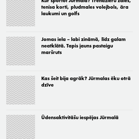
Kur sportot Jūrmalā? Trenažieru zāles,
tenisa korti, pludmales volejbols, āra
laukumi un golfs
Jomas iela – labi zināmā, līdz galam
neatklātā. Tapis jauns pastaigu
maršruts
Kas šeit bija agrāk? Jūrmalas ēku otrā
dzīve
Ūdensaktivitāšu iespējas Jūrmalā