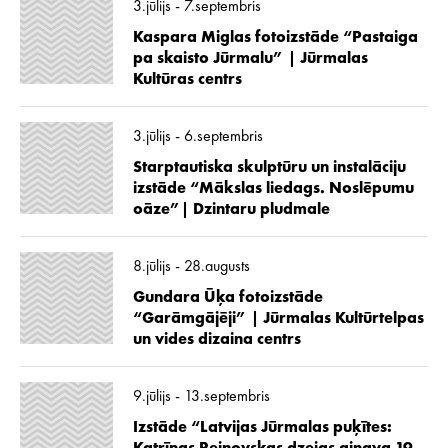
3.jūlijs - 7.septembris
Kaspara Miglas fotoizstāde “Pastaiga
pa skaisto Jūrmalu” | Jūrmalas
Kultūras centrs
3.jūlijs - 6.septembris
Starptautiska skulptūru un instalāciju
izstāde “Mākslas liedags. Noslēpumu
oāze”| Dzintaru pludmale
8.jūlijs - 28.augusts
Gundara Ūķa fotoizstāde
“Garāmgājēji” | Jūrmalas Kultūrtelpas
un vides dizaina centrs
9.jūlijs - 13.septembris
Izstāde “Latvijas Jūrmalas puķītes: