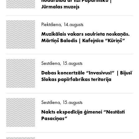
nodarbība ar Ilzi Paparinsku |
Jūrmalas muzejs
Piektdiena, 14.augusts
Muzikālais vakars saulrieta noskaņās.
Mārtiņš Balodis | Kafejnīca “Kūriņš”
Sestdiena, 15.augusts
Dabas koncertzāle “Invasivus!” | Bijusī
Slokas papīrfabrikas teritorija
Sestdiena, 15.augusts
Nakts ekspedīcija ģimenei “Nestāsti
Pasaciņas”