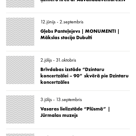
12.jūnijs - 2.septembris
Gļebs Panteļejevs | MONUMENTI |
Mākslas stacija Dubulti
2.jūlijs - 31.oktobris
Brīvdabas izstāde “Dzintaru
koncertzālei – 90” skvērā pie Dzintaru
koncertzāles
3.jūlijs - 13.septembris
Vasaras lielizstāde “Plūsmā” |
Jūrmalas muzejs