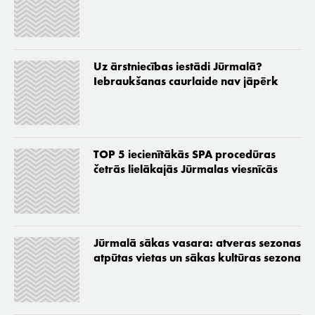
Uz ārstniecības iestādi Jūrmalā?
Iebraukšanas caurlaide nav jāpērk
TOP 5 iecienītākās SPA procedūras
četrās lielākajās Jūrmalas viesnīcās
Jūrmalā sākas vasara: atveras sezonas
atpūtas vietas un sākas kultūras sezona