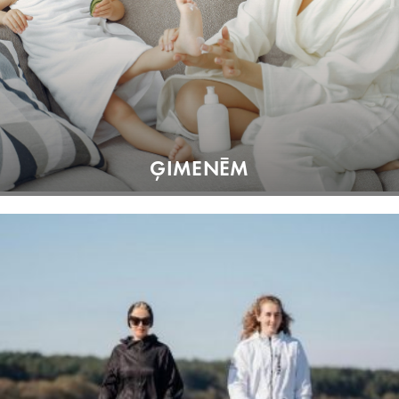
ĢIMENĒM