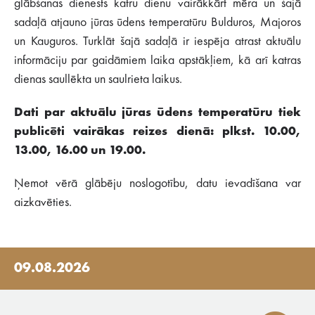
glābšanas dienests katru dienu vairākkārt mēra un šajā
sadaļā atjauno jūras ūdens temperatūru Bulduros, Majoros
un Kauguros. Turklāt šajā sadaļā ir iespēja atrast aktuālu
informāciju par gaidāmiem laika apstākļiem, kā arī katras
dienas saullēkta un saulrieta laikus.
Dati par aktuālu jūras ūdens temperatūru tiek
publicēti vairākas reizes dienā: plkst. 10.00,
13.00, 16.00 un 19.00.
Ņemot vērā glābēju noslogotību, datu ievadīšana var
aizkavēties.
09.08.2026