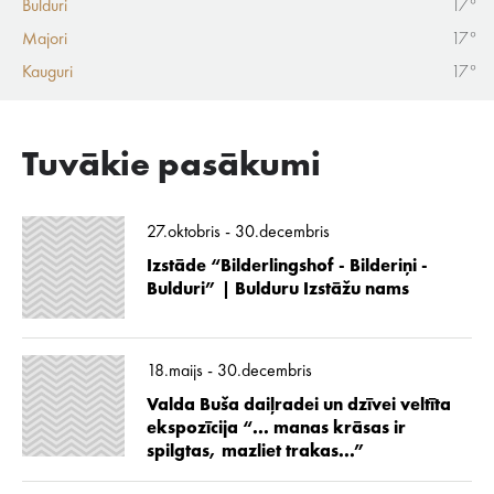
Bulduri
17°
Majori
17°
Kauguri
17°
Tuvākie pasākumi
27.oktobris - 30.decembris
Izstāde “Bilderlingshof - Bilderiņi -
Bulduri” | Bulduru Izstāžu nams
18.maijs - 30.decembris
Valda Buša daiļradei un dzīvei veltīta
ekspozīcija “... manas krāsas ir
spilgtas, mazliet trakas...”