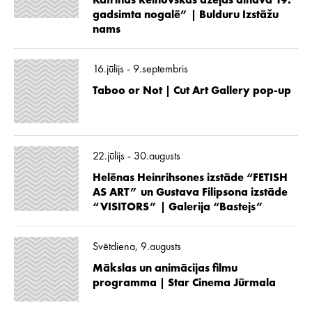
Katrīnas Reinovskas dzejas ainava 19.
gadsimta nogalē” | Bulduru Izstāžu
nams
16.jūlijs - 9.septembris
Taboo or Not | Cut Art Gallery pop-up
22.jūlijs - 30.augusts
Helēnas Heinrihsones izstāde “FETISH
AS ART” un Gustava Filipsona izstāde
“VISITORS” | Galerija “Bastejs”
Svētdiena, 9.augusts
Mākslas un animācijas filmu
programma | Star Cinema Jūrmala