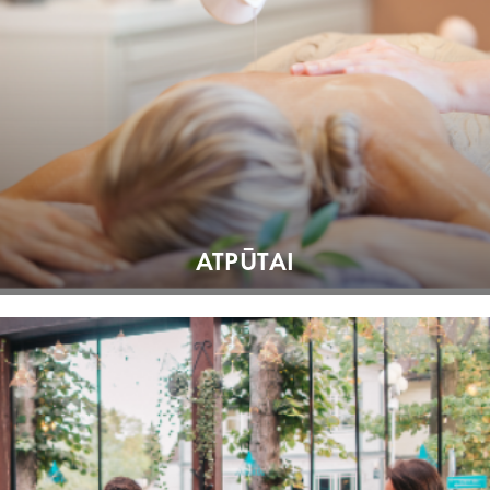
ATPŪTAI