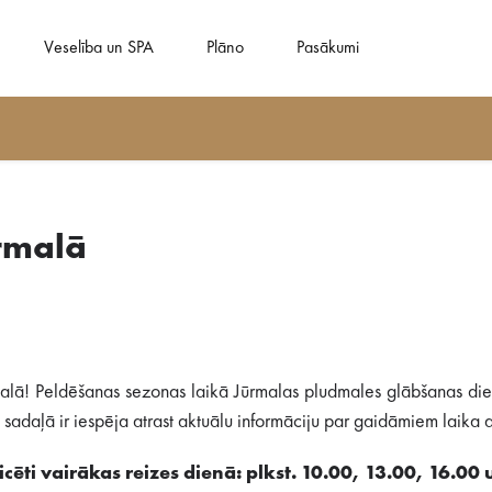
Veselība un SPA
Plāno
Pasākumi
rmalā
alā! Peldēšanas sezonas laikā Jūrmalas pludmales glābšanas dien
adaļā ir iespēja atrast aktuālu informāciju par gaidāmiem laika ap
cēti vairākas reizes dienā: plkst. 10.00, 13.00, 16.00 