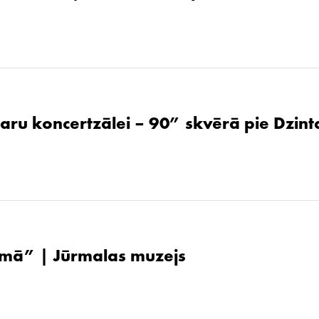
aru koncertzālei – 90” skvērā pie Dzint
ūsmā” | Jūrmalas muzejs