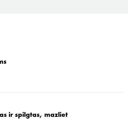
ams
s ir spilgtas, mazliet