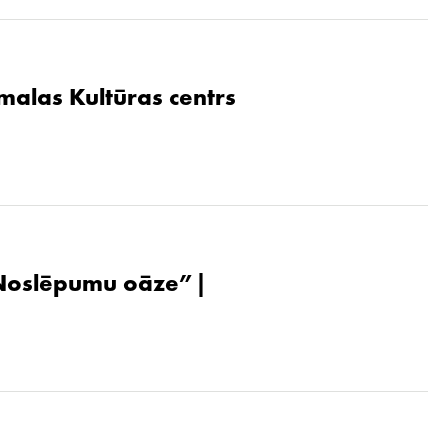
malas Kultūras centrs
. Noslēpumu oāze”|