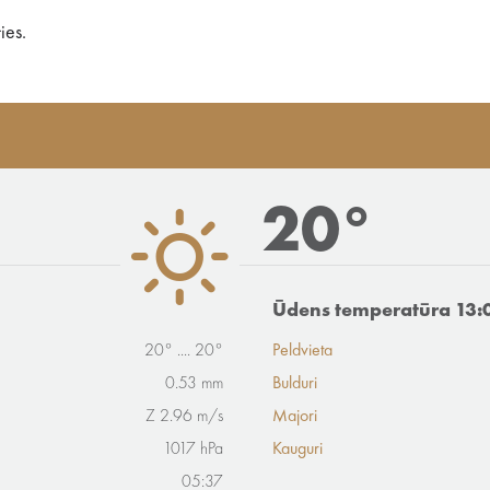
ies.
20°
Ūdens temperatūra 13:
20° .... 20°
Peldvieta
0.53 mm
Bulduri
Z 2.96 m/s
Majori
1017 hPa
Kauguri
05:37