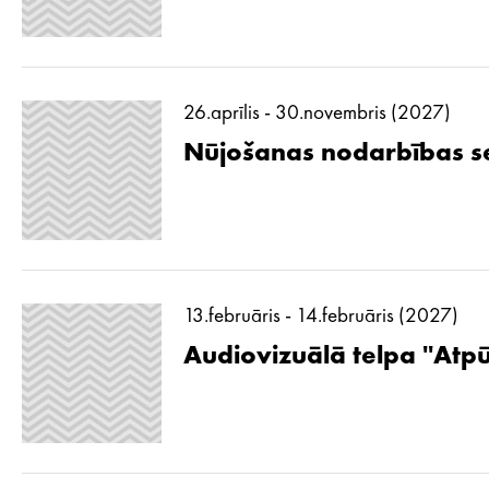
26.aprīlis - 30.novembris (2027)
Nūjošanas nodarbības se
13.februāris - 14.februāris (2027)
Audiovizuālā telpa ''Atp