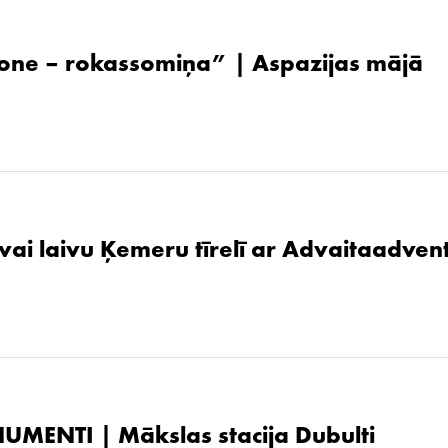
one – rokassomiņa” | Aspazijas mājā
 vai laivu Ķemeru tīrelī ar Advaitaadven
UMENTI | Mākslas stacija Dubulti