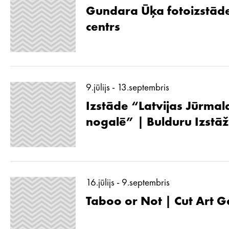
Gundara Ūķa fotoizstāde
centrs
9.jūlijs - 13.septembris
Izstāde “Latvijas Jūrmal
nogalē” | Bulduru Izstā
16.jūlijs - 9.septembris
Taboo or Not | Cut Art G