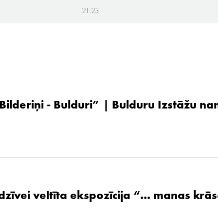
21:23
 Bilderiņi - Bulduri” | Bulduru Izstāžu n
zīvei veltīta ekspozīcija “... manas krāsa