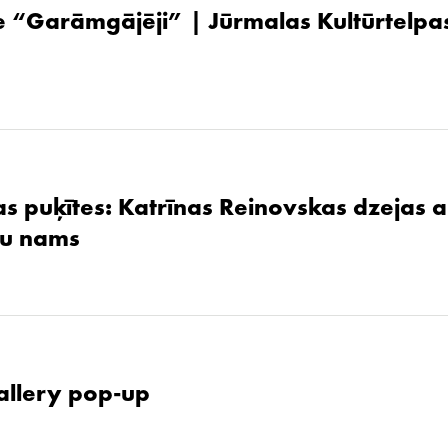
 “Garāmgājēji” | Jūrmalas Kultūrtelpas
as puķītes: Katrīnas Reinovskas dzejas 
žu nams
allery pop-up