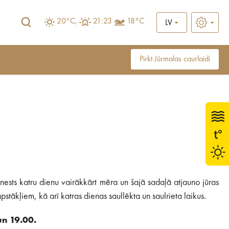
20°C,
21:23
18°C
LV
Pirkt Jūrmalas caurlaidi
ests katru dienu vairākkārt mēra un šajā sadaļā atjauno jūras
stākļiem, kā arī katras dienas saullēkta un saulrieta laikus.
un 19.00.