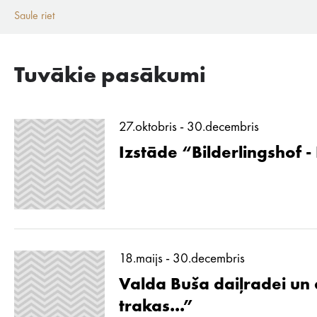
Saule riet
Tuvākie pasākumi
27.oktobris - 30.decembris
Izstāde “Bilderlingshof -
18.maijs - 30.decembris
Valda Buša daiļradei un d
trakas...”