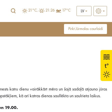
21°C,
21:26
17°C
LV
Pirkt Jūrmalas caurlaidi
ests katru dienu vairākkārt mēra un šajā sadaļā atjauno jūras
stākļiem, kā arī katras dienas saullēkta un saulrieta laikus.
un 19.00.