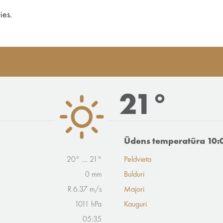
ies.
21°
Ūdens temperatūra 10:
20° .... 21°
Peldvieta
0 mm
Bulduri
R 6.37 m/s
Majori
1011 hPa
Kauguri
05:35