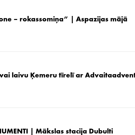
one – rokassomiņa” | Aspazijas mājā
 vai laivu Ķemeru tīrelī ar Advaitaadven
UMENTI | Mākslas stacija Dubulti