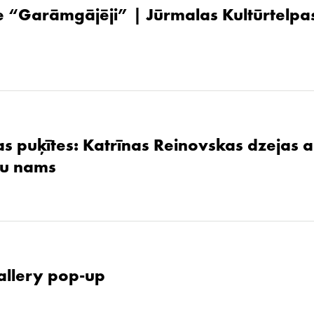
 “Garāmgājēji” | Jūrmalas Kultūrtelpas
as puķītes: Katrīnas Reinovskas dzejas 
žu nams
allery pop-up