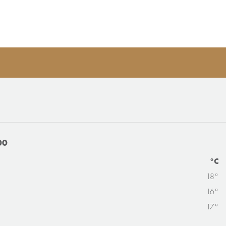
00
°C
18°
16°
17°