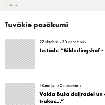
Saule riet
Tuvākie pasākumi
27.oktobris - 30.decembris
Izstāde “Bilderlingshof -
18.maijs - 30.decembris
Valda Buša daiļradei un d
trakas...”