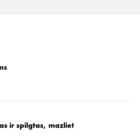
ams
s ir spilgtas, mazliet