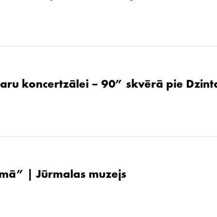
aru koncertzālei – 90” skvērā pie Dzint
ūsmā” | Jūrmalas muzejs