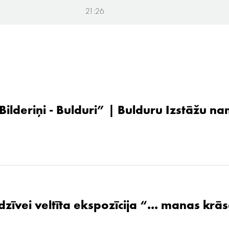
21:26
 Bilderiņi - Bulduri” | Bulduru Izstāžu n
zīvei veltīta ekspozīcija “... manas krāsa