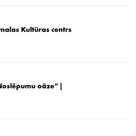
malas Kultūras centrs
. Noslēpumu oāze”|