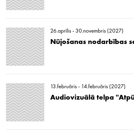
26.aprīlis - 30.novembris (2027)
Nūjošanas nodarbības se
13.februāris - 14.februāris (2027)
Audiovizuālā telpa ''Atp