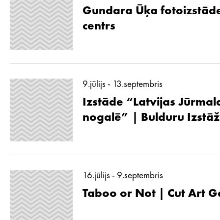
Gundara Ūķa fotoizstāde
centrs
9.jūlijs - 13.septembris
Izstāde “Latvijas Jūrmal
nogalē” | Bulduru Izstā
16.jūlijs - 9.septembris
Taboo or Not | Cut Art G