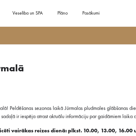
Veselība un SPA
Plāno
Pasākumi
rmalā
alā! Peldēšanas sezonas laikā Jūrmalas pludmales glābšanas dien
adaļā ir iespēja atrast aktuālu informāciju par gaidāmiem laika ap
cēti vairākas reizes dienā: plkst. 10.00, 13.00, 16.00 