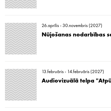
26.aprīlis - 30.novembris (2027)
Nūjošanas nodarbības se
13.februāris - 14.februāris (2027)
Audiovizuālā telpa ''Atp