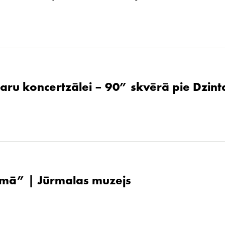
aru koncertzālei – 90” skvērā pie Dzint
ūsmā” | Jūrmalas muzejs