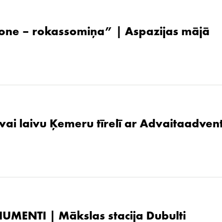
one – rokassomiņa” | Aspazijas mājā
 vai laivu Ķemeru tīrelī ar Advaitaadven
UMENTI | Mākslas stacija Dubulti