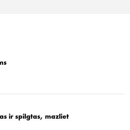
ams
s ir spilgtas, mazliet