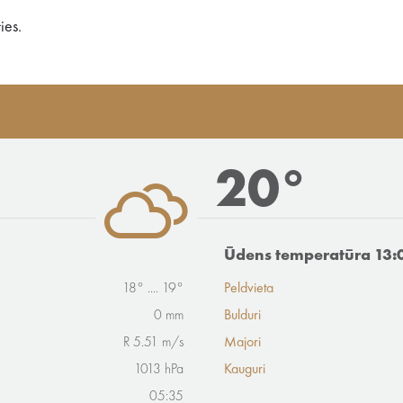
ies.
20°
Ūdens temperatūra 13:
18° .... 19°
Peldvieta
0 mm
Bulduri
R 5.51 m/s
Majori
1013 hPa
Kauguri
05:35