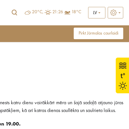
20°C,
21:26
18°C
LV
Pirkt Jūrmalas caurlaidi
ests katru dienu vairākkārt mēra un šajā sadaļā atjauno jūras
stākļiem, kā arī katras dienas saullēkta un saulrieta laikus.
un 19.00.