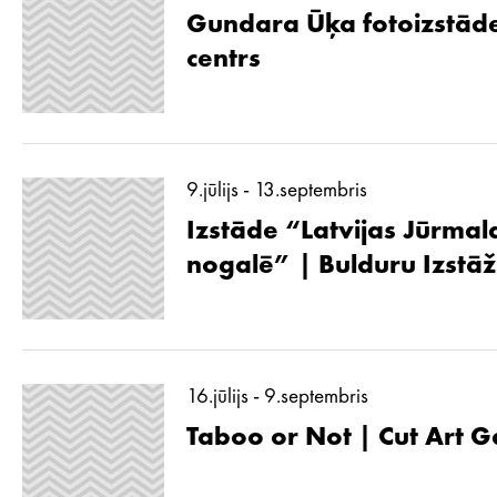
Gundara Ūķa fotoizstāde
centrs
9.jūlijs - 13.septembris
Izstāde “Latvijas Jūrmal
nogalē” | Bulduru Izstā
16.jūlijs - 9.septembris
Taboo or Not | Cut Art G