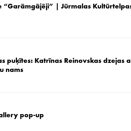
 “Garāmgājēji” | Jūrmalas Kultūrtelpas
as puķītes: Katrīnas Reinovskas dzejas 
žu nams
allery pop-up