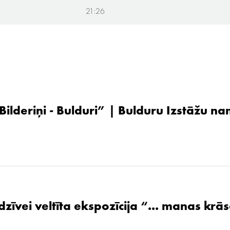
21:26
 Bilderiņi - Bulduri” | Bulduru Izstāžu n
zīvei veltīta ekspozīcija “... manas krāsa