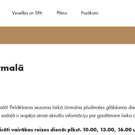
Veselība un SPA
Plāno
Pasākumi
rmalā
alā! Peldēšanas sezonas laikā Jūrmalas pludmales glābšanas dien
adaļā ir iespēja atrast aktuālu informāciju par gaidāmiem laika ap
cēti vairākas reizes dienā: plkst. 10.00, 13.00, 16.00 