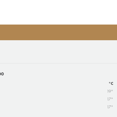
00
°C
19°
17°
17°