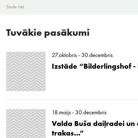
Saule riet
Tuvākie pasākumi
27.oktobris - 30.decembris
Izstāde “Bilderlingshof -
18.maijs - 30.decembris
Valda Buša daiļradei un d
trakas...”