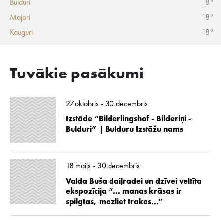
Bulduri
18°
Majori
18°
Kauguri
18°
Tuvākie pasākumi
27.oktobris - 30.decembris
Izstāde “Bilderlingshof - Bilderiņi -
Bulduri” | Bulduru Izstāžu nams
18.maijs - 30.decembris
Valda Buša daiļradei un dzīvei veltīta
ekspozīcija “... manas krāsas ir
spilgtas, mazliet trakas...”