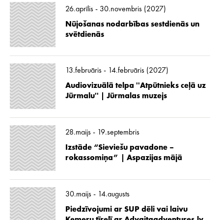
26.aprīlis - 30.novembris (2027)
Nūjošanas nodarbības sestdienās un
svētdienās
13.februāris - 14.februāris (2027)
Audiovizuālā telpa ''Atpūtnieks ceļā uz
Jūrmalu'' | Jūrmalas muzejs
28.maijs - 19.septembris
Izstāde “Sieviešu pavadone –
rokassomiņa” | Aspazijas mājā
30.maijs - 14.augusts
Piedzīvojumi ar SUP dēli vai laivu
Ķemeru tīrelī ar Advaitaadventures.lv