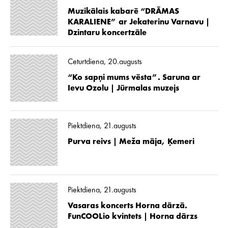
Muzikālais kabarē “DRĀMAS
KARALIENE” ar Jekaterinu Varnavu |
Dzintaru koncertzāle
Ceturtdiena, 20.augusts
“Ko sapņi mums vēsta”. Saruna ar
Ievu Ozolu | Jūrmalas muzejs
Piektdiena, 21.augusts
Purva reivs | Meža māja, Ķemeri
Piektdiena, 21.augusts
Vasaras koncerts Horna dārzā.
FunCOOLio kvintets | Horna dārzs