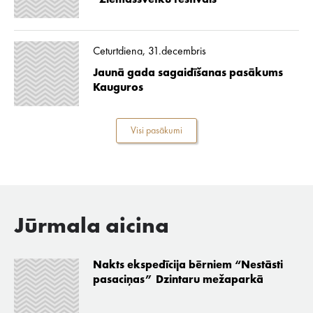
“Ziemassvētku festivāls”
Ceturtdiena, 31.decembris
Jaunā gada sagaidīšanas pasākums
Kauguros
Visi pasākumi
Jūrmala aicina
Nakts ekspedīcija bērniem “Nestāsti
pasaciņas” Dzintaru mežaparkā