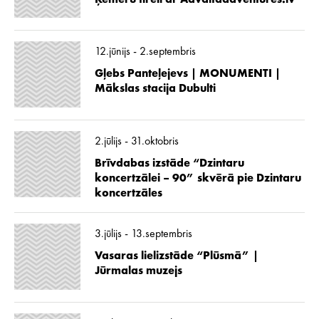
12.jūnijs - 2.septembris
Gļebs Panteļejevs | MONUMENTI |
Mākslas stacija Dubulti
2.jūlijs - 31.oktobris
Brīvdabas izstāde “Dzintaru
koncertzālei – 90” skvērā pie Dzintaru
koncertzāles
3.jūlijs - 13.septembris
Vasaras lielizstāde “Plūsmā” |
Jūrmalas muzejs