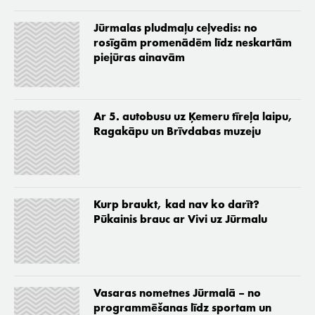
Jūrmalas pludmaļu ceļvedis: no
rosīgām promenādēm līdz neskartām
piejūras ainavām
Ar 5. autobusu uz Ķemeru tīreļa laipu,
Ragakāpu un Brīvdabas muzeju
Kurp braukt, kad nav ko darīt?
Pūkainis brauc ar Vivi uz Jūrmalu
Vasaras nometnes Jūrmalā – no
programmēšanas līdz sportam un