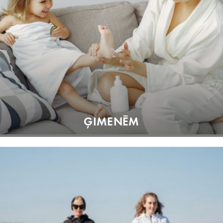
ĢIMENĒM