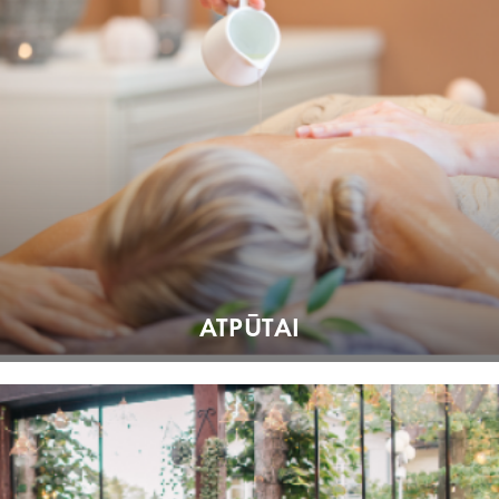
ATPŪTAI