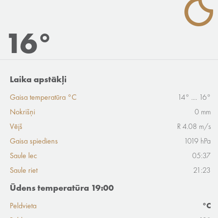
16°
Laika apstākļi
Gaisa temperatūra °C
14° .... 16°
Nokrišņi
0 mm
Vējš
R 4.08 m/s
Gaisa spiediens
1019 hPa
Saule lec
05:37
Saule riet
21:23
Ūdens temperatūra 19:00
Peldvieta
°C