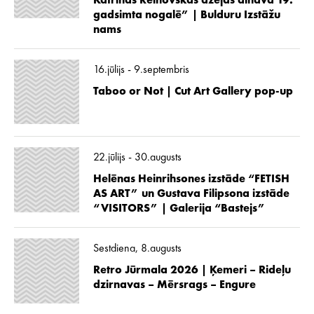
Katrīnas Reinovskas dzejas ainava 19.
gadsimta nogalē” | Bulduru Izstāžu
nams
16.jūlijs - 9.septembris
Taboo or Not | Cut Art Gallery pop-up
22.jūlijs - 30.augusts
Helēnas Heinrihsones izstāde “FETISH
AS ART” un Gustava Filipsona izstāde
“VISITORS” | Galerija “Bastejs”
Sestdiena, 8.augusts
Retro Jūrmala 2026 | Ķemeri – Rideļu
dzirnavas – Mērsrags – Engure