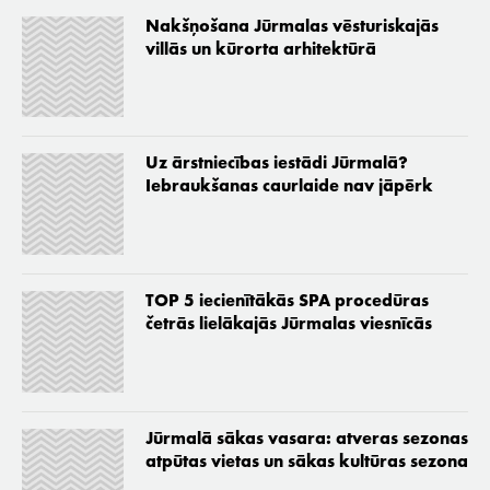
Nakšņošana Jūrmalas vēsturiskajās
villās un kūrorta arhitektūrā
Uz ārstniecības iestādi Jūrmalā?
Iebraukšanas caurlaide nav jāpērk
TOP 5 iecienītākās SPA procedūras
četrās lielākajās Jūrmalas viesnīcās
Jūrmalā sākas vasara: atveras sezonas
atpūtas vietas un sākas kultūras sezona