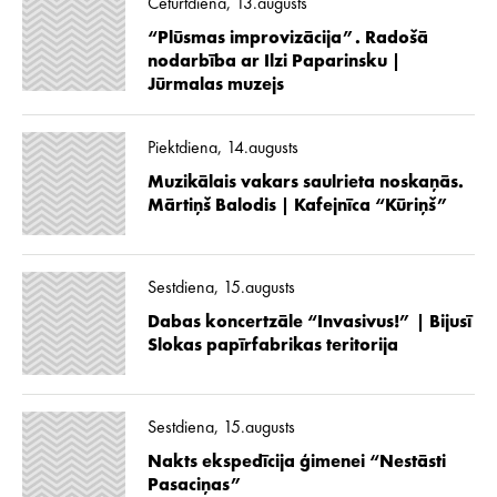
Ceturtdiena, 13.augusts
“Plūsmas improvizācija”. Radošā
nodarbība ar Ilzi Paparinsku |
Jūrmalas muzejs
Piektdiena, 14.augusts
Muzikālais vakars saulrieta noskaņās.
Mārtiņš Balodis | Kafejnīca “Kūriņš”
Sestdiena, 15.augusts
Dabas koncertzāle “Invasivus!” | Bijusī
Slokas papīrfabrikas teritorija
Sestdiena, 15.augusts
Nakts ekspedīcija ģimenei “Nestāsti
Pasaciņas”