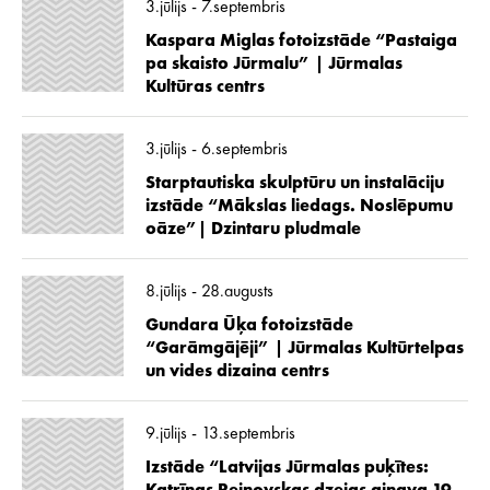
3.jūlijs - 7.septembris
Kaspara Miglas fotoizstāde “Pastaiga
pa skaisto Jūrmalu” | Jūrmalas
Kultūras centrs
3.jūlijs - 6.septembris
Starptautiska skulptūru un instalāciju
izstāde “Mākslas liedags. Noslēpumu
oāze”| Dzintaru pludmale
8.jūlijs - 28.augusts
Gundara Ūķa fotoizstāde
“Garāmgājēji” | Jūrmalas Kultūrtelpas
un vides dizaina centrs
9.jūlijs - 13.septembris
Izstāde “Latvijas Jūrmalas puķītes: