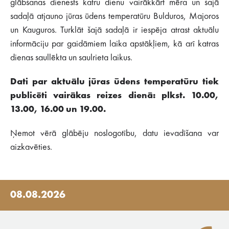
glābšanas dienests katru dienu vairākkārt mēra un šajā
sadaļā atjauno jūras ūdens temperatūru Bulduros, Majoros
un Kauguros. Turklāt šajā sadaļā ir iespēja atrast aktuālu
informāciju par gaidāmiem laika apstākļiem, kā arī katras
dienas saullēkta un saulrieta laikus.
Dati par aktuālu jūras ūdens temperatūru tiek
publicēti vairākas reizes dienā: plkst. 10.00,
13.00, 16.00 un 19.00.
Ņemot vērā glābēju noslogotību, datu ievadīšana var
aizkavēties.
08.08.2026