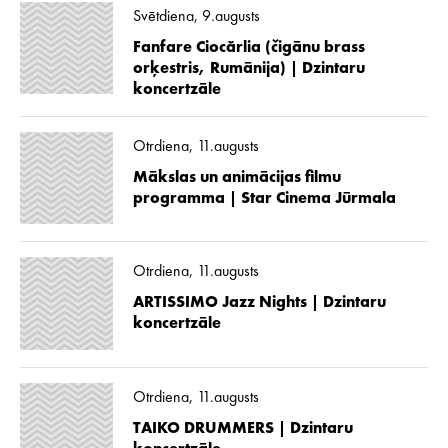
Svētdiena, 9.augusts
Fanfare Ciocărlia (čigānu brass
orķestris, Rumānija) | Dzintaru
koncertzāle
Otrdiena, 11.augusts
Mākslas un animācijas filmu
programma | Star Cinema Jūrmala
Otrdiena, 11.augusts
ARTISSIMO Jazz Nights | Dzintaru
koncertzāle
Otrdiena, 11.augusts
TAIKO DRUMMERS | Dzintaru