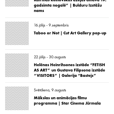
Katrīnas Reinovskas dzejas ainava 19.
gadsimta nogalē” | Bulduru Izstāžu
nams
16.jūlijs - 9.septembris
Taboo or Not | Cut Art Gallery pop-up
22.jūlijs - 30.augusts
Helēnas Heinrihsones izstāde “FETISH
AS ART” un Gustava Filipsona izstāde
“VISITORS” | Galerija “Bastejs”
Svētdiena, 9.augusts
Mākslas un animācijas filmu
programma | Star Cinema Jūrmala