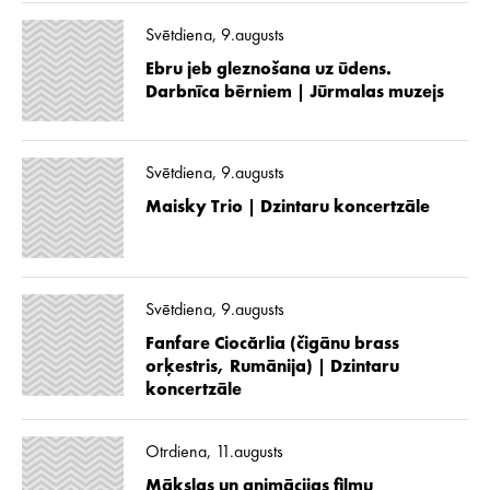
Svētdiena, 9.augusts
Ebru jeb gleznošana uz ūdens.
Darbnīca bērniem | Jūrmalas muzejs
Svētdiena, 9.augusts
Maisky Trio | Dzintaru koncertzāle
Svētdiena, 9.augusts
Fanfare Ciocărlia (čigānu brass
orķestris, Rumānija) | Dzintaru
koncertzāle
Otrdiena, 11.augusts
Mākslas un animācijas filmu