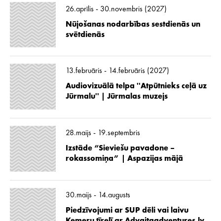
26.aprīlis - 30.novembris (2027)
Nūjošanas nodarbības sestdienās un
svētdienās
13.februāris - 14.februāris (2027)
Audiovizuālā telpa ''Atpūtnieks ceļā uz
Jūrmalu'' | Jūrmalas muzejs
28.maijs - 19.septembris
Izstāde “Sieviešu pavadone –
rokassomiņa” | Aspazijas mājā
30.maijs - 14.augusts
Piedzīvojumi ar SUP dēli vai laivu
Ķemeru tīrelī ar Advaitaadventures.lv