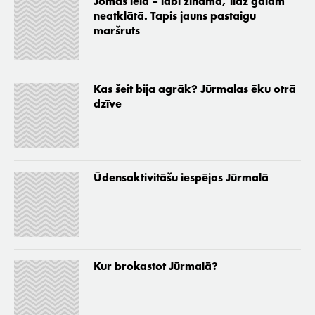
Jomas iela – labi zināmā, līdz galam
neatklātā. Tapis jauns pastaigu
maršruts
Kas šeit bija agrāk? Jūrmalas ēku otrā
dzīve
Ūdensaktivitāšu iespējas Jūrmalā
Kur brokastot Jūrmalā?