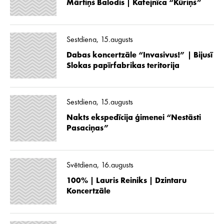
Mārtiņš Balodis | Kafejnīca “Kūriņš”
Sestdiena, 15.augusts
Dabas koncertzāle “Invasivus!” | Bijusī
Slokas papīrfabrikas teritorija
Sestdiena, 15.augusts
Nakts ekspedīcija ģimenei “Nestāsti
Pasaciņas”
Svētdiena, 16.augusts
100% | Lauris Reiniks | Dzintaru
Koncertzāle