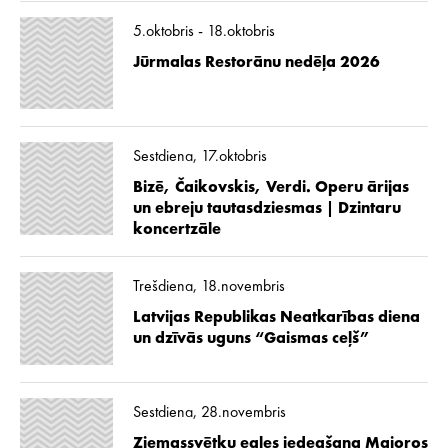
5.oktobris - 18.oktobris
Jūrmalas Restorānu nedēļa 2026
Sestdiena, 17.oktobris
Bizē, Čaikovskis, Verdi. Operu ārijas
un ebreju tautasdziesmas | Dzintaru
koncertzāle
Trešdiena, 18.novembris
Latvijas Republikas Neatkarības diena
un dzīvās uguns “Gaismas ceļš”
Sestdiena, 28.novembris
Ziemassvētku egles iedegšana Majoros