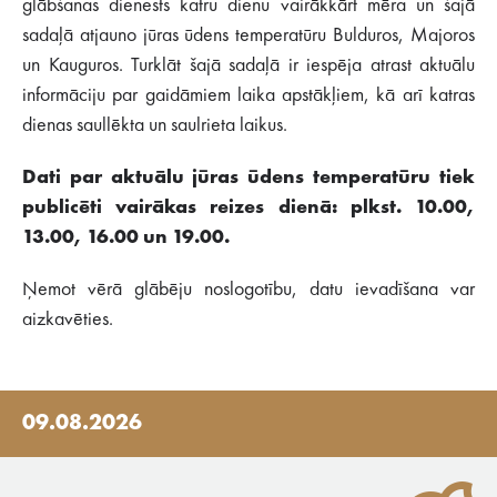
glābšanas dienests katru dienu vairākkārt mēra un šajā
sadaļā atjauno jūras ūdens temperatūru Bulduros, Majoros
un Kauguros. Turklāt šajā sadaļā ir iespēja atrast aktuālu
informāciju par gaidāmiem laika apstākļiem, kā arī katras
dienas saullēkta un saulrieta laikus.
Dati par aktuālu jūras ūdens temperatūru tiek
publicēti vairākas reizes dienā: plkst. 10.00,
13.00, 16.00 un 19.00.
Ņemot vērā glābēju noslogotību, datu ievadīšana var
aizkavēties.
09.08.2026