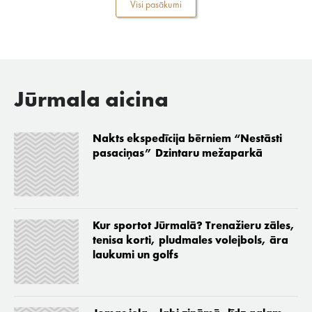
Visi pasākumi
Jūrmala aicina
Nakts ekspedīcija bērniem “Nestāsti
pasaciņas” Dzintaru mežaparkā
Kur sportot Jūrmalā? Trenažieru zāles,
tenisa korti, pludmales volejbols, āra
laukumi un golfs