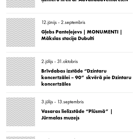
12.jūnijs - 2.septembris
Gļebs Panteļejevs | MONUMENTI |
Mākslas stacija Dubulti
2.jūlijs - 31.oktobris
Brīvdabas izstāde “Dzintaru
koncertzālei – 90” skvērā pie Dzintaru
koncertzāles
3.jūlijs - 13.septembris
Vasaras lielizstāde “Plūsmā” |
Jūrmalas muzejs