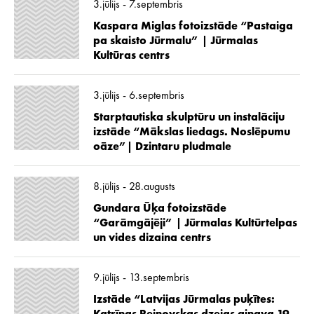
3.jūlijs - 7.septembris
Kaspara Miglas fotoizstāde “Pastaiga
pa skaisto Jūrmalu” | Jūrmalas
Kultūras centrs
3.jūlijs - 6.septembris
Starptautiska skulptūru un instalāciju
izstāde “Mākslas liedags. Noslēpumu
oāze”| Dzintaru pludmale
8.jūlijs - 28.augusts
Gundara Ūķa fotoizstāde
“Garāmgājēji” | Jūrmalas Kultūrtelpas
un vides dizaina centrs
9.jūlijs - 13.septembris
Izstāde “Latvijas Jūrmalas puķītes: