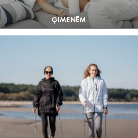
ĢIMENĒM