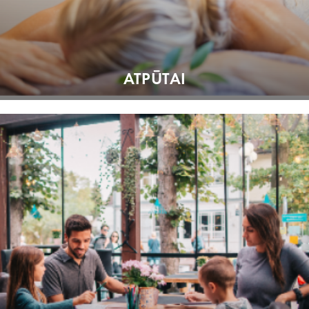
ATPŪTAI