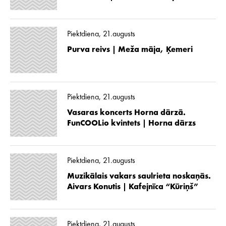
Piektdiena, 21.augusts
Purva reivs | Meža māja, Ķemeri
Piektdiena, 21.augusts
Vasaras koncerts Horna dārzā.
FunCOOLio kvintets | Horna dārzs
Piektdiena, 21.augusts
Muzikālais vakars saulrieta noskaņās.
Aivars Konutis | Kafejnīca “Kūriņš”
Piektdiena, 21.augusts