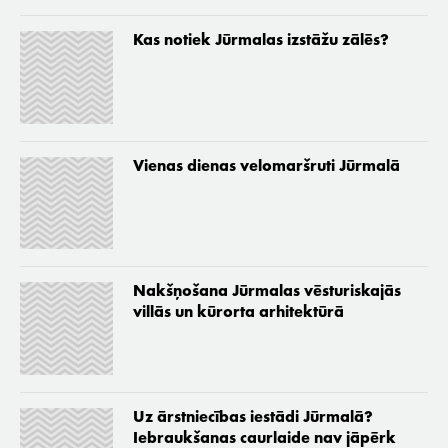
Kas notiek Jūrmalas izstāžu zālēs?
Vienas dienas velomaršruti Jūrmalā
Nakšņošana Jūrmalas vēsturiskajās
villās un kūrorta arhitektūrā
Uz ārstniecības iestādi Jūrmalā?
Iebraukšanas caurlaide nav jāpērk