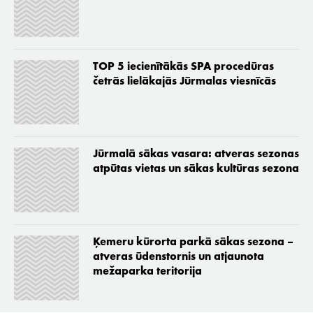
TOP 5 iecienītākās SPA procedūras
četrās lielākajās Jūrmalas viesnīcās
Jūrmalā sākas vasara: atveras sezonas
atpūtas vietas un sākas kultūras sezona
Ķemeru kūrorta parkā sākas sezona –
atveras ūdenstornis un atjaunota
mežaparka teritorija