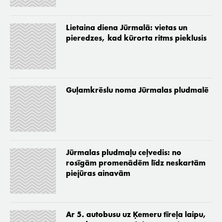
Lietaina diena Jūrmalā: vietas un
pieredzes, kad kūrorta ritms pieklusis
Guļamkrēslu noma Jūrmalas pludmalē
Jūrmalas pludmaļu ceļvedis: no
rosīgām promenādēm līdz neskartām
piejūras ainavām
Ar 5. autobusu uz Ķemeru tīreļa laipu,