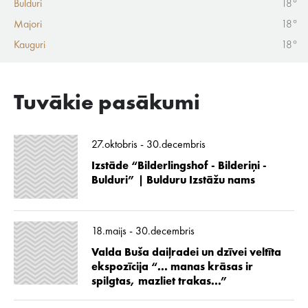
Bulduri
18°
Majori
18°
Kauguri
18°
Tuvākie pasākumi
27.oktobris - 30.decembris
Izstāde “Bilderlingshof - Bilderiņi -
Bulduri” | Bulduru Izstāžu nams
18.maijs - 30.decembris
Valda Buša daiļradei un dzīvei veltīta
ekspozīcija “... manas krāsas ir
spilgtas, mazliet trakas...”