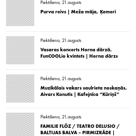
Piektdiena, 21.augusts
Purva reivs | Meža māja, Ķemeri
Piektdiena, 21.augusts
Vasaras koncerts Horna dārzā.
FunCOOLio kvintets | Horna dārzs
Piektdiena, 21.augusts
Muzikālais vakars saulrieta noskaņās.
Aivars Konutis | Kafejnīca “Kūriņš”
Piektdiena, 21.augusts
FAMILIE FLÖZ / TEATRO DELUSIO /
BALTIJAS BALVA – PIRMIZRĀDE |