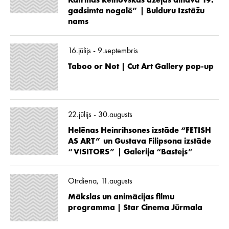
Katrīnas Reinovskas dzejas ainava 19.
gadsimta nogalē” | Bulduru Izstāžu
nams
16.jūlijs - 9.septembris
Taboo or Not | Cut Art Gallery pop-up
22.jūlijs - 30.augusts
Helēnas Heinrihsones izstāde “FETISH
AS ART” un Gustava Filipsona izstāde
“VISITORS” | Galerija “Bastejs”
Otrdiena, 11.augusts
Mākslas un animācijas filmu
programma | Star Cinema Jūrmala