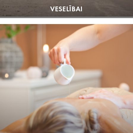
VESELĪBAI