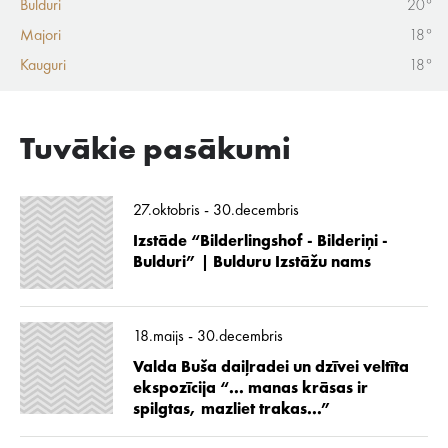
Bulduri
20°
Majori
18°
Kauguri
18°
Tuvākie pasākumi
27.oktobris - 30.decembris
Izstāde “Bilderlingshof - Bilderiņi -
Bulduri” | Bulduru Izstāžu nams
18.maijs - 30.decembris
Valda Buša daiļradei un dzīvei veltīta
ekspozīcija “... manas krāsas ir
spilgtas, mazliet trakas...”