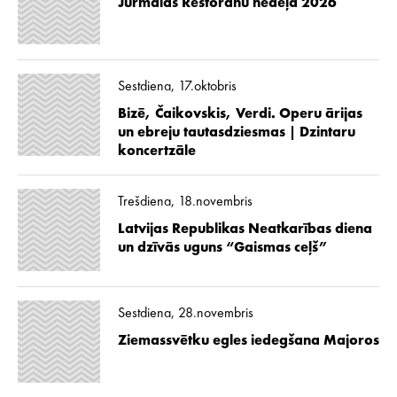
Jūrmalas Restorānu nedēļa 2026
Sestdiena, 17.oktobris
Bizē, Čaikovskis, Verdi. Operu ārijas
un ebreju tautasdziesmas | Dzintaru
koncertzāle
Trešdiena, 18.novembris
Latvijas Republikas Neatkarības diena
un dzīvās uguns “Gaismas ceļš”
Sestdiena, 28.novembris
Ziemassvētku egles iedegšana Majoros