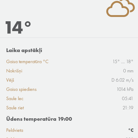
14°
Laika apstākļi
Gaisa temperatūra °C
15° .... 18°
Nokrišņi
0 mm
Vējš
D 6.02 m/s
Gaisa spiediens
1014 hPa
Saule lec
05:41
Saule riet
21:19
Ūdens temperatūra 19:00
Peldvieta
°C