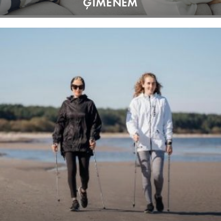
ĢIMENĒM