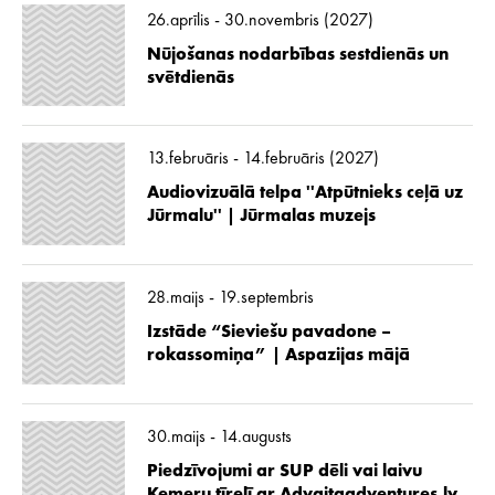
26.aprīlis - 30.novembris (2027)
Nūjošanas nodarbības sestdienās un
svētdienās
13.februāris - 14.februāris (2027)
Audiovizuālā telpa ''Atpūtnieks ceļā uz
Jūrmalu'' | Jūrmalas muzejs
28.maijs - 19.septembris
Izstāde “Sieviešu pavadone –
rokassomiņa” | Aspazijas mājā
30.maijs - 14.augusts
Piedzīvojumi ar SUP dēli vai laivu
Ķemeru tīrelī ar Advaitaadventures.lv