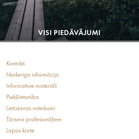
VISI PIEDĀVĀJUMI
Kontakti
Noderīga informācija
Informatīvie materiāli
Piekļūstamība
Lietošanas noteikumi
Tūrisma profesionāļiem
Lapas karte