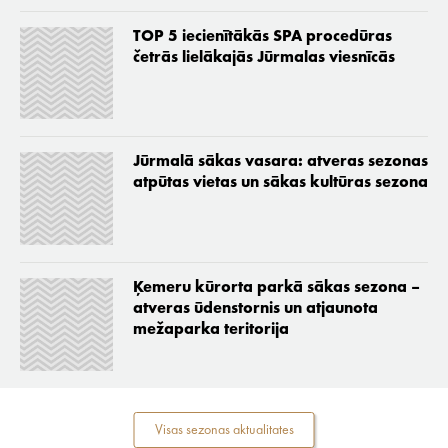
TOP 5 iecienītākās SPA procedūras
četrās lielākajās Jūrmalas viesnīcās
Jūrmalā sākas vasara: atveras sezonas
atpūtas vietas un sākas kultūras sezona
Ķemeru kūrorta parkā sākas sezona –
atveras ūdenstornis un atjaunota
mežaparka teritorija
Visas sezonas aktualitates