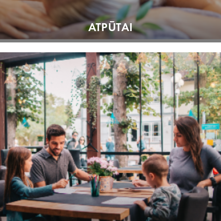
ATPŪTAI