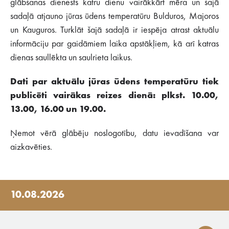
glābšanas dienests katru dienu vairākkārt mēra un šajā
sadaļā atjauno jūras ūdens temperatūru Bulduros, Majoros
un Kauguros. Turklāt šajā sadaļā ir iespēja atrast aktuālu
informāciju par gaidāmiem laika apstākļiem, kā arī katras
dienas saullēkta un saulrieta laikus.
Dati par aktuālu jūras ūdens temperatūru tiek
publicēti vairākas reizes dienā: plkst. 10.00,
13.00, 16.00 un 19.00.
Ņemot vērā glābēju noslogotību, datu ievadīšana var
aizkavēties.
10.08.2026