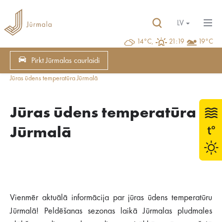
LV
14°C,
21:19
19°C
Pirkt Jūrmalas caurlaidi
Jūras ūdens temperatūra Jūrmalā
Jūras ūdens temperatūra
Jūrmalā
Vienmēr aktuālā informācija par jūras ūdens temperatūru
Jūrmalā! Peldēšanas sezonas laikā Jūrmalas pludmales