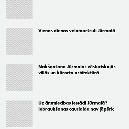
Vienas dienas velomaršruti Jūrmalā
Nakšņošana Jūrmalas vēsturiskajās
villās un kūrorta arhitektūrā
Uz ārstniecības iestādi Jūrmalā?
Iebraukšanas caurlaide nav jāpērk