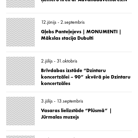
12.jūnijs - 2.septembris
Gļebs Panteļejevs | MONUMENTI |
Mākslas stacija Dubulti
2.jūlijs - 31.oktobris
Brīvdabas izstāde “Dzintaru
koncertzālei – 90” skvērā pie Dzintaru
koncertzāles
3.jūlijs - 13.septembris
Vasaras lielizstāde “Plūsmā” |
Jūrmalas muzejs