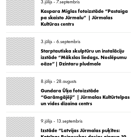
3.jūlijs - 7.septembris
Kaspara Miglas fotoizstāde “Pastaiga
pa skaisto Jūrmalu” | Jūrmalas
Kultūras centrs
3.jūlijs - 6.septembris
Starptautiska skulptūru un instalāciju
izstāde “Mākslas liedags. Noslēpumu
oāze”| Dzintaru pludmale
8.jūlijs - 28.augusts
Gundara Ūķa fotoizstāde
“Garāmgājēji” | Jūrmalas Kultūrtelpas
un vides dizaina centrs
9.jūlijs - 13.septembris
Izstāde “Latvijas Jūrmalas puķītes: