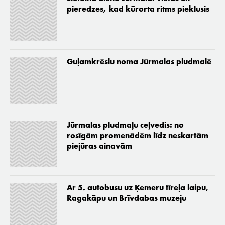
pieredzes, kad kūrorta ritms pieklusis
Guļamkrēslu noma Jūrmalas pludmalē
Jūrmalas pludmaļu ceļvedis: no
rosīgām promenādēm līdz neskartām
piejūras ainavām
Ar 5. autobusu uz Ķemeru tīreļa laipu,
Ragakāpu un Brīvdabas muzeju