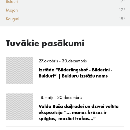
Bulduri
17°
Majori
17°
Kauguri
18°
Tuvākie pasākumi
27.oktobris - 30.decembris
Izstāde “Bilderlingshof - Bilderiņi -
Bulduri” | Bulduru Izstāžu nams
18.maijs - 30.decembris
Valda Buša daiļradei un dzīvei veltīta
ekspozīcija “... manas krāsas ir
spilgtas, mazliet trakas...”