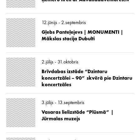
12.jūnijs - 2.septembris
Gļebs Panteļejevs | MONUMENTI |
Mākslas stacija Dubulti
2.jūlijs - 31.oktobris
Brīvdabas izstāde “Dzintaru
koncertzālei – 90” skvērā pie Dzintaru
koncertzāles
3.jūlijs - 13.septembris
Vasaras lielizstāde “Plūsmā” |
Jūrmalas muzejs