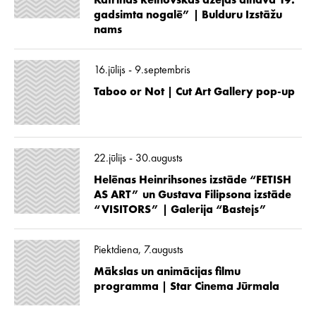
Katrīnas Reinovskas dzejas ainava 19.
gadsimta nogalē” | Bulduru Izstāžu
nams
16.jūlijs - 9.septembris
Taboo or Not | Cut Art Gallery pop-up
22.jūlijs - 30.augusts
Helēnas Heinrihsones izstāde “FETISH
AS ART” un Gustava Filipsona izstāde
“VISITORS” | Galerija “Bastejs”
Piektdiena, 7.augusts
Mākslas un animācijas filmu
programma | Star Cinema Jūrmala