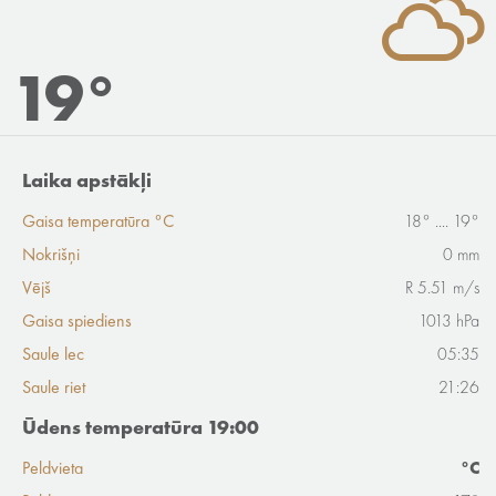
19°
Laika apstākļi
Gaisa temperatūra °C
18° .... 19°
Nokrišņi
0 mm
Vējš
R 5.51 m/s
Gaisa spiediens
1013 hPa
Saule lec
05:35
Saule riet
21:26
Ūdens temperatūra 19:00
Peldvieta
°C