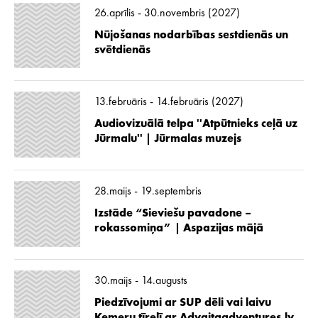
26.aprīlis - 30.novembris (2027)
Nūjošanas nodarbības sestdienās un
svētdienās
13.februāris - 14.februāris (2027)
Audiovizuālā telpa ''Atpūtnieks ceļā uz
Jūrmalu'' | Jūrmalas muzejs
28.maijs - 19.septembris
Izstāde “Sieviešu pavadone –
rokassomiņa” | Aspazijas mājā
30.maijs - 14.augusts
Piedzīvojumi ar SUP dēli vai laivu
Ķemeru tīrelī ar Advaitaadventures.lv