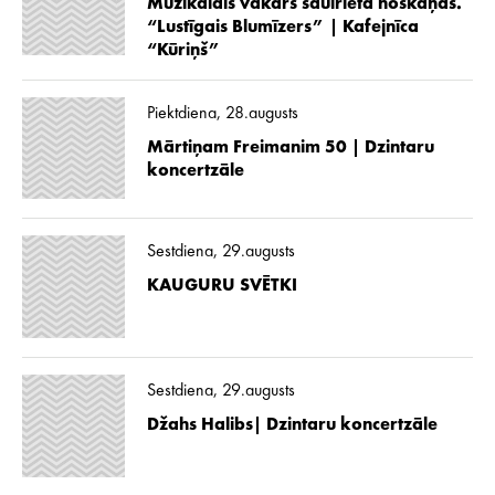
Muzikālais vakars saulrieta noskaņās.
“Lustīgais Blumīzers” | Kafejnīca
“Kūriņš”
Piektdiena, 28.augusts
Mārtiņam Freimanim 50 | Dzintaru
koncertzāle
Sestdiena, 29.augusts
KAUGURU SVĒTKI
Sestdiena, 29.augusts
Džahs Halibs| Dzintaru koncertzāle