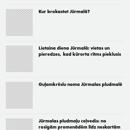
Kur brokastot Jūrmalā?
Lietaina diena Jūrmalā: vietas un
pieredzes, kad kūrorta ritms pieklusis
Guļamkrēslu noma Jūrmalas pludmalē
Jūrmalas pludmaļu ceļvedis: no
rosīgām promenādēm līdz neskartām