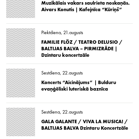
Muzikālais vakars saulrieta noskaņās.
Aivars Konutis | Kafejnīca “Kūriņš”
Piektdiena, 21.augusts
FAMILIE FLÖZ / TEATRO DELUSIO /
BALTIJAS BALVA – PIRMIZRĀDE |
Dzintaru koncertzāle
Sestdiena, 22.augusts
Koncerts “Aicinājums” | Bulduru
evaņģēliski luteriskā baznīca
Sestdiena, 22.augusts
GALA GALANTE / VIVA LA MUSICA! /
BALTIJAS BALVA Dzintaru Koncertzāle