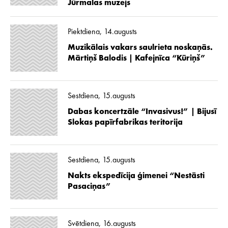
Jūrmalas muzejs
Piektdiena, 14.augusts
Muzikālais vakars saulrieta noskaņās.
Mārtiņš Balodis | Kafejnīca “Kūriņš”
Sestdiena, 15.augusts
Dabas koncertzāle “Invasivus!” | Bijusī
Slokas papīrfabrikas teritorija
Sestdiena, 15.augusts
Nakts ekspedīcija ģimenei “Nestāsti
Pasaciņas”
Svētdiena, 16.augusts