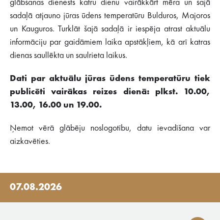
glābšanas dienests katru dienu vairākkārt mēra un šajā
sadaļā atjauno jūras ūdens temperatūru Bulduros, Majoros
un Kauguros. Turklāt šajā sadaļā ir iespēja atrast aktuālu
informāciju par gaidāmiem laika apstākļiem, kā arī katras
dienas saullēkta un saulrieta laikus.
Dati par aktuālu jūras ūdens temperatūru tiek
publicēti vairākas reizes dienā: plkst. 10.00,
13.00, 16.00 un 19.00.
Ņemot vērā glābēju noslogotību, datu ievadīšana var
aizkavēties.
07.08.2026