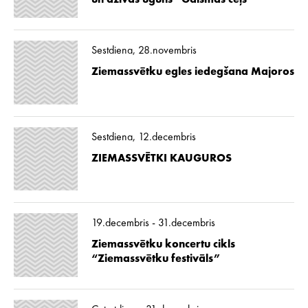
un dzīvās uguns “Gaismas ceļš”
Sestdiena, 28.novembris
Ziemassvētku egles iedegšana Majoros
Sestdiena, 12.decembris
ZIEMASSVĒTKI KAUGUROS
19.decembris - 31.decembris
Ziemassvētku koncertu cikls
“Ziemassvētku festivāls”