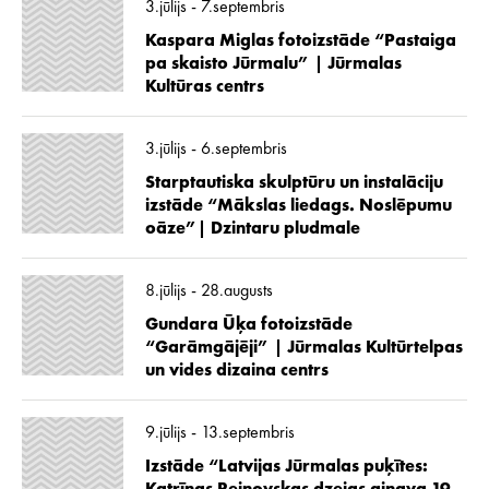
3.jūlijs - 7.septembris
Kaspara Miglas fotoizstāde “Pastaiga
pa skaisto Jūrmalu” | Jūrmalas
Kultūras centrs
3.jūlijs - 6.septembris
Starptautiska skulptūru un instalāciju
izstāde “Mākslas liedags. Noslēpumu
oāze”| Dzintaru pludmale
8.jūlijs - 28.augusts
Gundara Ūķa fotoizstāde
“Garāmgājēji” | Jūrmalas Kultūrtelpas
un vides dizaina centrs
9.jūlijs - 13.septembris
Izstāde “Latvijas Jūrmalas puķītes: