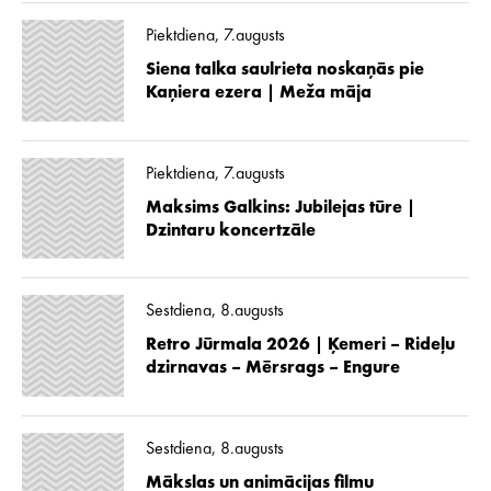
Piektdiena, 7.augusts
Siena talka saulrieta noskaņās pie
Kaņiera ezera | Meža māja
Piektdiena, 7.augusts
Maksims Galkins: Jubilejas tūre |
Dzintaru koncertzāle
Sestdiena, 8.augusts
Retro Jūrmala 2026 | Ķemeri – Rideļu
dzirnavas – Mērsrags – Engure
Sestdiena, 8.augusts
Mākslas un animācijas filmu