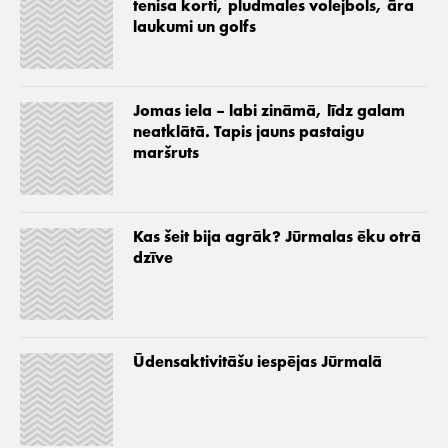
tenisa korti, pludmales volejbols, āra
laukumi un golfs
Jomas iela – labi zināmā, līdz galam
neatklātā. Tapis jauns pastaigu
maršruts
Kas šeit bija agrāk? Jūrmalas ēku otrā
dzīve
Ūdensaktivitāšu iespējas Jūrmalā