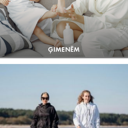
ĢIMENĒM