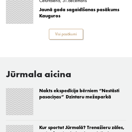
Ceturtdiena, 31.decembris
Jaunā gada sagaidīšanas pasākums
Kauguros
Visi pasākumi
Jūrmala aicina
Nakts ekspedīcija bērniem “Nestāsti
pasaciņas” Dzintaru mežaparkā
Kur sportot Jūrmalā? Trenažieru zāles,