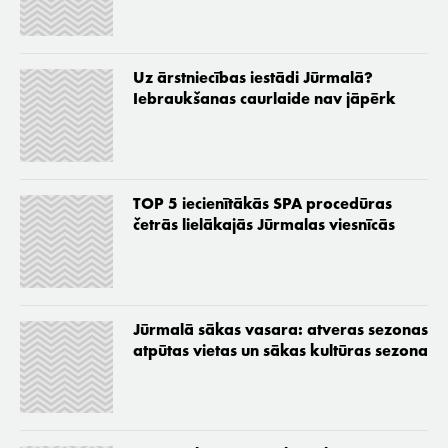
Uz ārstniecības iestādi Jūrmalā?
Iebraukšanas caurlaide nav jāpērk
TOP 5 iecienītākās SPA procedūras
četrās lielākajās Jūrmalas viesnīcās
Jūrmalā sākas vasara: atveras sezonas
atpūtas vietas un sākas kultūras sezona