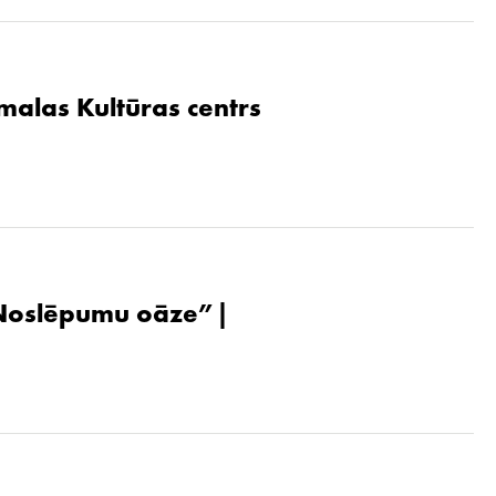
malas Kultūras centrs
. Noslēpumu oāze”|