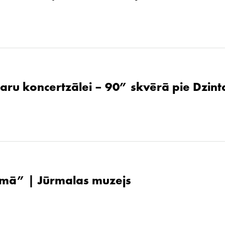
aru koncertzālei – 90” skvērā pie Dzint
ūsmā” | Jūrmalas muzejs