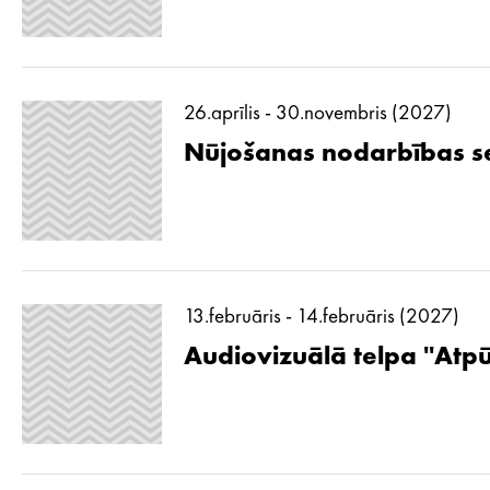
26.aprīlis - 30.novembris (2027)
Nūjošanas nodarbības se
13.februāris - 14.februāris (2027)
Audiovizuālā telpa ''Atp