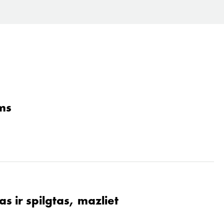
ams
s ir spilgtas, mazliet