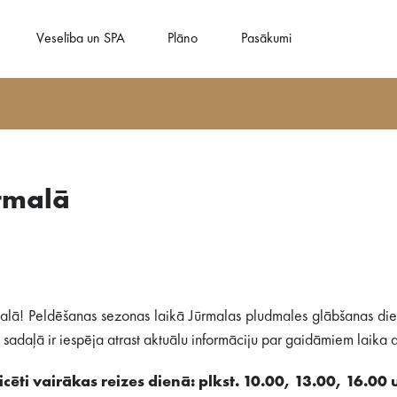
Veselība un SPA
Plāno
Pasākumi
rmalā
alā! Peldēšanas sezonas laikā Jūrmalas pludmales glābšanas dien
adaļā ir iespēja atrast aktuālu informāciju par gaidāmiem laika ap
cēti vairākas reizes dienā: plkst. 10.00, 13.00, 16.00 