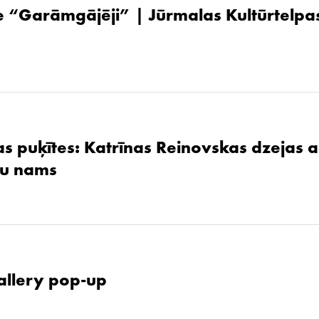
 “Garāmgājēji” | Jūrmalas Kultūrtelpas
as puķītes: Katrīnas Reinovskas dzejas 
žu nams
allery pop-up