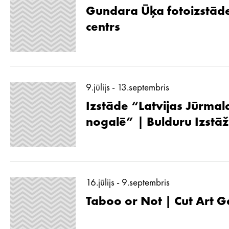
Gundara Ūķa fotoizstāde
centrs
9.jūlijs - 13.septembris
Izstāde “Latvijas Jūrmal
nogalē” | Bulduru Izstā
16.jūlijs - 9.septembris
Taboo or Not | Cut Art G