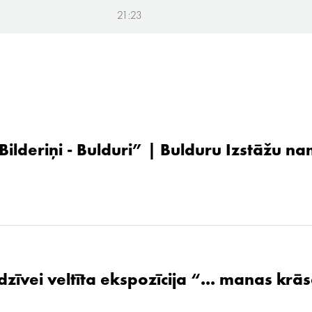
21:23
 Bilderiņi - Bulduri” | Bulduru Izstāžu n
zīvei veltīta ekspozīcija “... manas krāsa