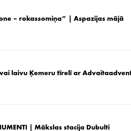
one – rokassomiņa” | Aspazijas mājā
 vai laivu Ķemeru tīrelī ar Advaitaadven
UMENTI | Mākslas stacija Dubulti