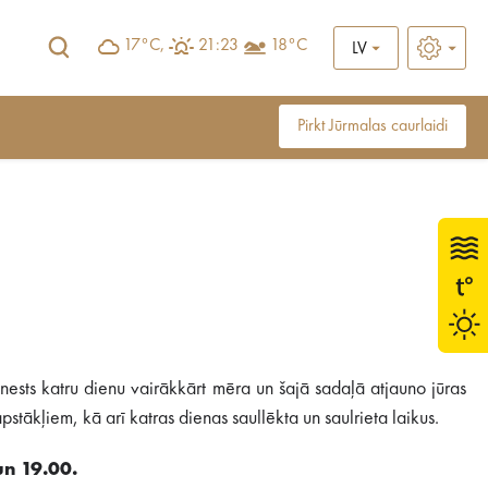
17°C,
21:23
18°C
LV
Pirkt Jūrmalas caurlaidi
ests katru dienu vairākkārt mēra un šajā sadaļā atjauno jūras
stākļiem, kā arī katras dienas saullēkta un saulrieta laikus.
un 19.00.