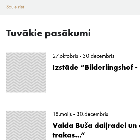
Saule riet
Tuvākie pasākumi
27.oktobris - 30.decembris
Izstāde “Bilderlingshof -
18.maijs - 30.decembris
Valda Buša daiļradei un d
trakas...”