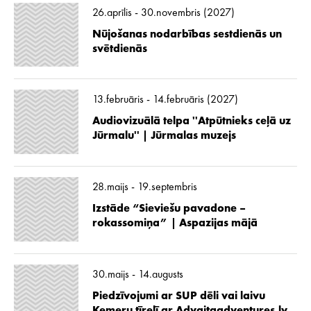
26.aprīlis - 30.novembris (2027)
Nūjošanas nodarbības sestdienās un
svētdienās
13.februāris - 14.februāris (2027)
Audiovizuālā telpa ''Atpūtnieks ceļā uz
Jūrmalu'' | Jūrmalas muzejs
28.maijs - 19.septembris
Izstāde “Sieviešu pavadone –
rokassomiņa” | Aspazijas mājā
30.maijs - 14.augusts
Piedzīvojumi ar SUP dēli vai laivu
Ķemeru tīrelī ar Advaitaadventures.lv