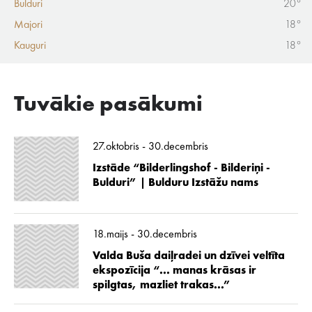
Bulduri
20°
Majori
18°
Kauguri
18°
Tuvākie pasākumi
27.oktobris - 30.decembris
Izstāde “Bilderlingshof - Bilderiņi -
Bulduri” | Bulduru Izstāžu nams
18.maijs - 30.decembris
Valda Buša daiļradei un dzīvei veltīta
ekspozīcija “... manas krāsas ir
spilgtas, mazliet trakas...”