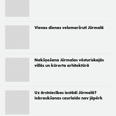
Vienas dienas velomaršruti Jūrmalā
Nakšņošana Jūrmalas vēsturiskajās
villās un kūrorta arhitektūrā
Uz ārstniecības iestādi Jūrmalā?
Iebraukšanas caurlaide nav jāpērk