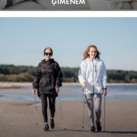
ĢIMENĒM