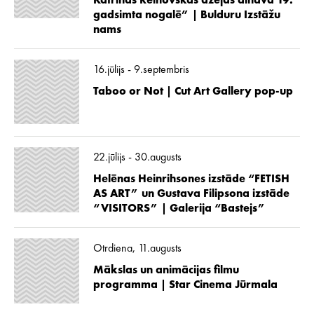
Katrīnas Reinovskas dzejas ainava 19.
gadsimta nogalē” | Bulduru Izstāžu
nams
16.jūlijs - 9.septembris
Taboo or Not | Cut Art Gallery pop-up
22.jūlijs - 30.augusts
Helēnas Heinrihsones izstāde “FETISH
AS ART” un Gustava Filipsona izstāde
“VISITORS” | Galerija “Bastejs”
Otrdiena, 11.augusts
Mākslas un animācijas filmu
programma | Star Cinema Jūrmala