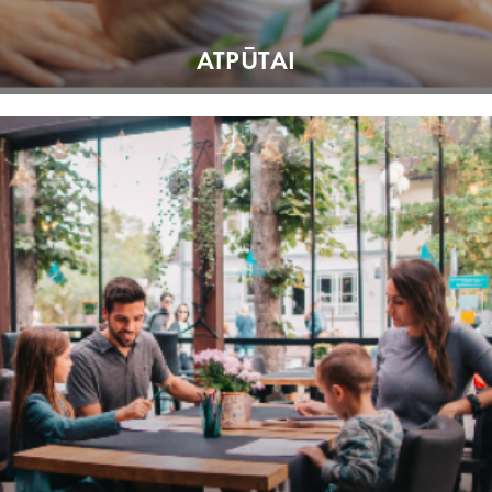
ATPŪTAI