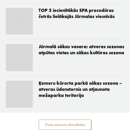
TOP 5 iecienītākās SPA procedūras
četrās lielākajās Jūrmalas viesnīcās
Jūrmalā sākas vasara: atveras sezonas
atpūtas vietas un sākas kultūras sezona
Ķemeru kūrorta parkā sākas sezona –
atveras ūdenstornis un atjaunota
mežaparka teritorija
Visas sezonas aktualitates