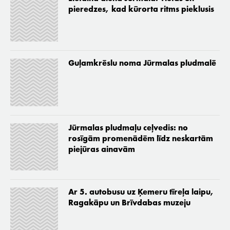
pieredzes, kad kūrorta ritms pieklusis
Guļamkrēslu noma Jūrmalas pludmalē
Jūrmalas pludmaļu ceļvedis: no
rosīgām promenādēm līdz neskartām
piejūras ainavām
Ar 5. autobusu uz Ķemeru tīreļa laipu,
Ragakāpu un Brīvdabas muzeju