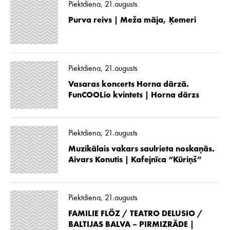
Piektdiena, 21.augusts
Purva reivs | Meža māja, Ķemeri
Piektdiena, 21.augusts
Vasaras koncerts Horna dārzā.
FunCOOLio kvintets | Horna dārzs
Piektdiena, 21.augusts
Muzikālais vakars saulrieta noskaņās.
Aivars Konutis | Kafejnīca “Kūriņš”
Piektdiena, 21.augusts
FAMILIE FLÖZ / TEATRO DELUSIO /
BALTIJAS BALVA – PIRMIZRĀDE |