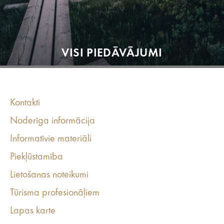
VISI PIEDĀVĀJUMI
Kontakti
Noderīga informācija
Informatīvie materiāli
Piekļūstamība
Lietošanas noteikumi
Tūrisma profesionāļiem
Lapas karte