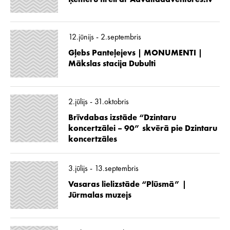
12.jūnijs - 2.septembris
Gļebs Panteļejevs | MONUMENTI |
Mākslas stacija Dubulti
2.jūlijs - 31.oktobris
Brīvdabas izstāde “Dzintaru
koncertzālei – 90” skvērā pie Dzintaru
koncertzāles
3.jūlijs - 13.septembris
Vasaras lielizstāde “Plūsmā” |
Jūrmalas muzejs