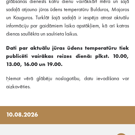
glābšanas dienests katru dienu vairākkārt mēra un šajā
sadaļā atjauno jūras ūdens temperatūru Bulduros, Majoros
un Kauguros. Turklāt šajā sadaļā ir iespēja atrast aktuālu
informāciju par gaidāmiem laika apstākļiem, kā arī katras
dienas saullēkta un saulrieta laikus.
Dati par aktuālu jūras ūdens temperatūru tiek
publicēti vairākas reizes dienā: plkst. 10.00,
13.00, 16.00 un 19.00.
Ņemot vērā glābēju noslogotību, datu ievadīšana var
aizkavēties.
10.08.2026