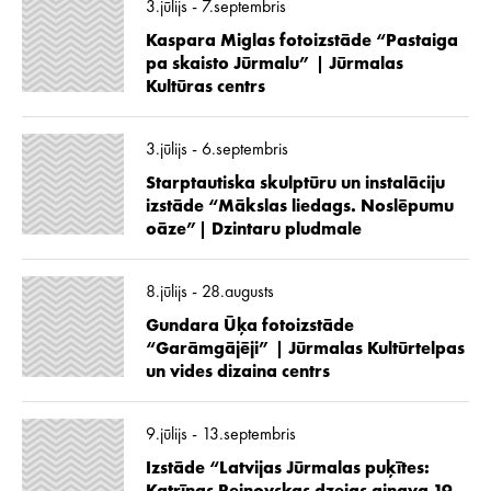
3.jūlijs - 7.septembris
Kaspara Miglas fotoizstāde “Pastaiga
pa skaisto Jūrmalu” | Jūrmalas
Kultūras centrs
3.jūlijs - 6.septembris
Starptautiska skulptūru un instalāciju
izstāde “Mākslas liedags. Noslēpumu
oāze”| Dzintaru pludmale
8.jūlijs - 28.augusts
Gundara Ūķa fotoizstāde
“Garāmgājēji” | Jūrmalas Kultūrtelpas
un vides dizaina centrs
9.jūlijs - 13.septembris
Izstāde “Latvijas Jūrmalas puķītes: