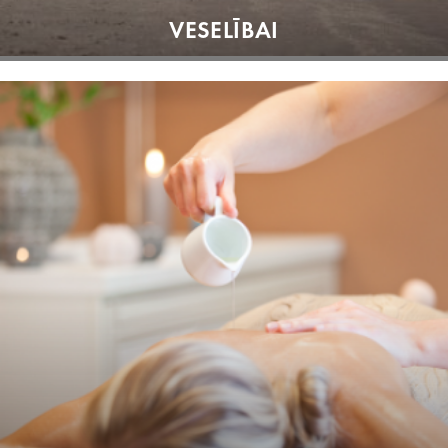
VESELĪBAI