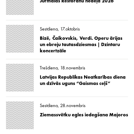
Jūrmalas Restorānu nedēļa 2026
Sestdiena, 17.oktobris
Bizē, Čaikovskis, Verdi. Operu ārijas
un ebreju tautasdziesmas | Dzintaru
koncertzāle
Trešdiena, 18.novembris
Latvijas Republikas Neatkarības diena
un dzīvās uguns “Gaismas ceļš”
Sestdiena, 28.novembris
Ziemassvētku egles iedegšana Majoros