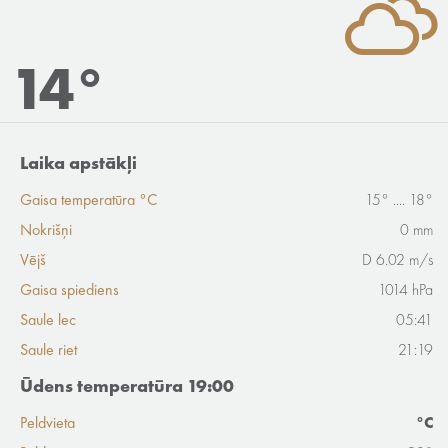
14°
Laika apstākļi
Gaisa temperatūra °C
15° .... 18°
Nokrišņi
0 mm
Vējš
D 6.02 m/s
Gaisa spiediens
1014 hPa
Saule lec
05:41
Saule riet
21:19
Ūdens temperatūra 19:00
Peldvieta
°C