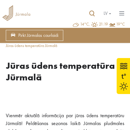
LV
14°C,
21:19
19°C
Pirkt Jūrmalas caurlaidi
Jūras ūdens temperatūra Jūrmalā
Jūras ūdens temperatūra
Jūrmalā
Vienmēr aktuālā informācija par jūras ūdens temperatūru
Jūrmalā! Peldēšanas sezonas laikā Jūrmalas pludmales